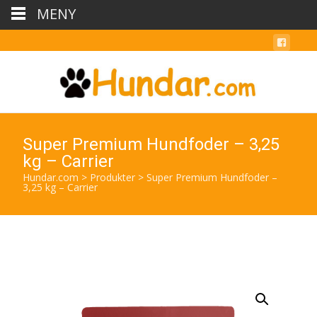
MENY
Super Premium Hundfoder – 3,25
kg – Carrier
Hundar.com
>
Produkter
>
Super Premium Hundfoder –
3,25 kg – Carrier