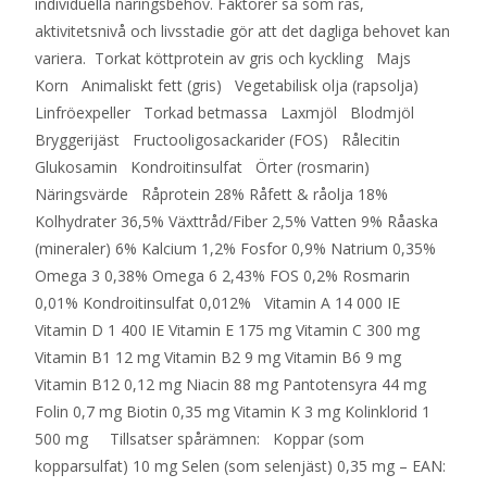
individuella näringsbehov. Faktorer så som ras,
aktivitetsnivå och livsstadie gör att det dagliga behovet kan
variera. Torkat köttprotein av gris och kyckling Majs
Korn Animaliskt fett (gris) Vegetabilisk olja (rapsolja)
Linfröexpeller Torkad betmassa Laxmjöl Blodmjöl
Bryggerijäst Fructooligosackarider (FOS) Rålecitin
Glukosamin Kondroitinsulfat Örter (rosmarin)
Näringsvärde Råprotein 28% Råfett & råolja 18%
Kolhydrater 36,5% Växttråd/Fiber 2,5% Vatten 9% Råaska
(mineraler) 6% Kalcium 1,2% Fosfor 0,9% Natrium 0,35%
Omega 3 0,38% Omega 6 2,43% FOS 0,2% Rosmarin
0,01% Kondroitinsulfat 0,012% Vitamin A 14 000 IE
Vitamin D 1 400 IE Vitamin E 175 mg Vitamin C 300 mg
Vitamin B1 12 mg Vitamin B2 9 mg Vitamin B6 9 mg
Vitamin B12 0,12 mg Niacin 88 mg Pantotensyra 44 mg
Folin 0,7 mg Biotin 0,35 mg Vitamin K 3 mg Kolinklorid 1
500 mg Tillsatser spårämnen: Koppar (som
kopparsulfat) 10 mg Selen (som selenjäst) 0,35 mg – EAN: