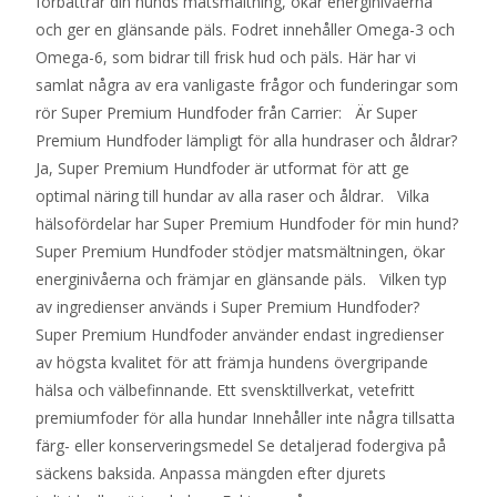
förbättrar din hunds matsmältning, ökar energinivåerna
och ger en glänsande päls. Fodret innehåller Omega-3 och
Omega-6, som bidrar till frisk hud och päls. Här har vi
samlat några av era vanligaste frågor och funderingar som
rör Super Premium Hundfoder från Carrier: Är Super
Premium Hundfoder lämpligt för alla hundraser och åldrar?
Ja, Super Premium Hundfoder är utformat för att ge
optimal näring till hundar av alla raser och åldrar. Vilka
hälsofördelar har Super Premium Hundfoder för min hund?
Super Premium Hundfoder stödjer matsmältningen, ökar
energinivåerna och främjar en glänsande päls. Vilken typ
av ingredienser används i Super Premium Hundfoder?
Super Premium Hundfoder använder endast ingredienser
av högsta kvalitet för att främja hundens övergripande
hälsa och välbefinnande. Ett svensktillverkat, vetefritt
premiumfoder för alla hundar Innehåller inte några tillsatta
färg- eller konserveringsmedel Se detaljerad fodergiva på
säckens baksida. Anpassa mängden efter djurets