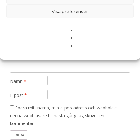
Din e-postadress kommer inte publiceras.
Obligatoriska fält
Visa preferenser
är märkta
*
Ditt betyg
*
Din recension
*
Namn
*
E-post
*
Spara mitt namn, min e-postadress och webbplats i
denna webbläsare till nästa gång jag skriver en
kommentar.