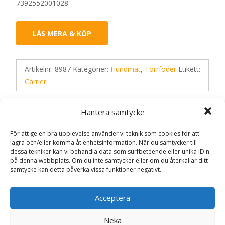
7392552001028
LÄS MERA & KÖP
Artikelnr:
8987
Kategorier:
Hundmat
,
Torrfoder
Etikett:
Carrier
Hantera samtycke
Recensioner (0)
För att ge en bra upplevelse använder vi teknik som cookies för att
lagra och/eller komma åt enhetsinformation. När du samtycker till
dessa tekniker kan vi behandla data som surfbeteende eller unika ID:n
Recensioner
på denna webbplats. Om du inte samtycker eller om du återkallar ditt
samtycke kan detta påverka vissa funktioner negativt.
Det finns inga recensioner än.
Acceptera
Bli först med att recensera ”Super
Premium Hundfoder – 3,25 kg – Carrier”
Neka