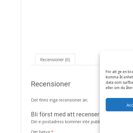
Recensioner (0)
För att ge en br
komma åt enhets
Recensioner
data som surfbe
eller om du åter
Det finns inga recensioner än.
Ac
Bli först med att recensera ”Small Bre
Din e-postadress kommer inte publiceras.
Obligatori
Ditt betyg
*