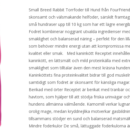
Small Breed Rabbit Torrfoder till Hund från FourFriend
skonsamt och välsmakande helfoder, särskilt framtag
små hundraser upp till 10 kg som har ett lägre energi
Fodret kombinerar noggrant utvalda ingredienser me
smaklighet och balanserad näring – perfekt för den lil
som behöver mindre energi utan att kompromissa m
kvalitet eller smak. Med kaninkött Receptet innehålle
kaninkött, en lättsmält och mild proteinkälla med ext
smaklighet som tilltalar även den mest kräsna hunden
Kaninköttets fina proteinkvalitet bidrar till god muske
samtidigt som fodret är skonsamt för känsliga maga
Berikad med örter Receptet är berikat med tranbär o
havtorn, som hjälper till att stödja friska urinvägar och 
hundens allmänna välmående. Kamomill verkar lugnan
orolig mage, medan kryddnejlika motverkar gasbildni
tillsammans stödjer en sund och balanserad matsmäl
Mindre foderkulor De små, lättuggade foderkulorna är