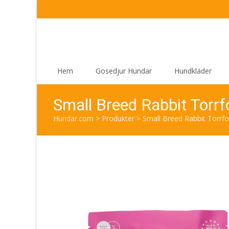
Skip
Hem
Gosedjur Hundar
Hundkläder
to
content
Small Breed Rabbit Torrf
Hundar.com
>
Produkter
>
Small Breed Rabbit Torrfod