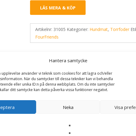
LÄS MERA & KÖP
Artikelnr:
31005
Kategorier:
Hundmat
,
Torrfoder
Eti
FourFriends
Hantera samtycke
a upplevelse använder vi teknik som cookies för att lagra och/eller
information. När du samtycker till dessa tekniker kan vi behandla
teende eller unika ID:n på denna webbplats. Om du inte samtycker
kallar ditt samtycke kan detta påverka vissa funktioner negativt.
ceptera
Neka
Visa pref
ed Rabbit Torrfoder till Hund – 2 kg – FourFriends
ska fält är märkta
*