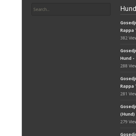
Search
Hund
for:
Gosedju
Rappa 
382 Vi
Gosedj
Hund -
288 Vi
Gosedj
Rappa 
281 Vi
Gosedju
(Hund) 
279 Vi
Gosedj