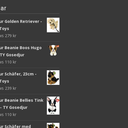
ar
r Golden Retriever -
Toys
ews
279
kr
ur Beanie Boos Hugo
 TY Gosedjur
ews
110
kr
ur Schäfer, 23cm -
Toys
ews
239
kr
r Beanie Bellies Tink
- TY Gosedjur
ews
110
kr
ur Schäfer med