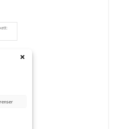
kett:
erenser
”