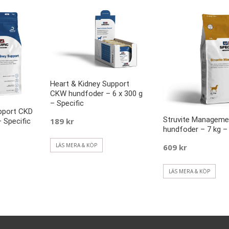
Heart & Kidney Support
CKW hundfoder – 6 x 300 g
– Specific
pport CKD
Struvite Managem
189
kr
 Specific
hundfoder – 7 kg – 
LÄS MERA & KÖP
609
kr
LÄS MERA & KÖP