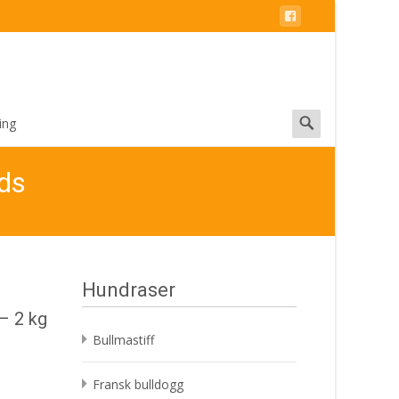
Search
ing
for:
nds
Hundraser
– 2 kg
Bullmastiff
Fransk bulldogg