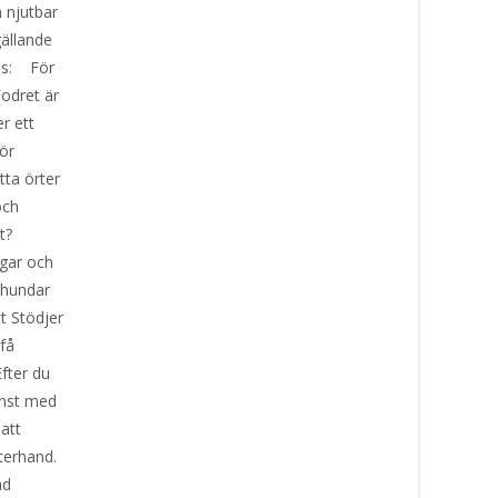
 njutbar
gällande
nds: För
Fodret är
r ett
ör
tta örter
och
t?
ägar och
 hundar
t Stödjer
få
fter du
änst med
att
efterhand.
ad