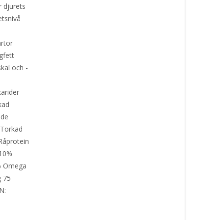
 djurets
etsnivå
ärtor
gfett
kal och -
karider
kad
ade
 Torkad
Råprotein
 10%
4% Omega
g 75 –
N: