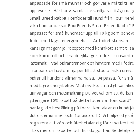
anpassade för små munnar och gör varje måltid till en
upplevelse. Här har vi samlat de vanligaste frågorna 
Small Breed Rabbit Torrfoder till Hund från FourFrie
vilka hundar passar FourFriends Small Breed Rabbit? 
anpassat för små hundraser upp till 10 kg som behöve
foder med lägre energiinnehåll. Är fodret skonsamt f
känsliga magar? Ja, receptet med kaninkött samt tillsa
som kamomill och kryddnejlika gör fodret skonsamt 
lättsmält. Vad bidrar tranbär och havtorn med i fodre
Tranbär och havtorn hjälper till att stödja friska urinv
bidrar till hundens allmänna hälsa. Anpassat för små
med lägre energibehov Med mycket smakligt kaninköt
urinvägar och matsmältning Du vet väl om att du kan 
ytterligare 10% rabatt på detta foder via Bonuscard? E
har lagt din beställning på fodret kontaktar du kundtj
ditt ordernummer och Bonuscard-ID. Vi hjälper dig då 
registrera ditt köp och återbetalar dig för rabatten i 
Läs mer om rabatter och hur du gör här. Se detaljer