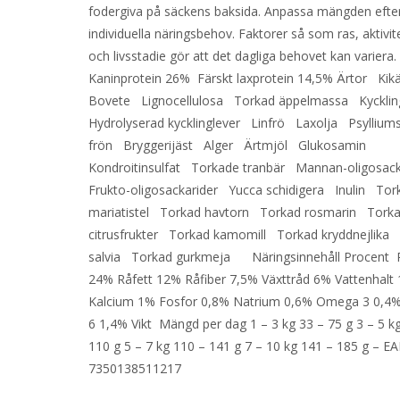
fodergiva på säckens baksida. Anpassa mängden efter
individuella näringsbehov. Faktorer så som ras, aktivit
och livsstadie gör att det dagliga behovet kan variera.
Kaninprotein 26% Färskt laxprotein 14,5% Ärtor Kik
Bovete Lignocellulosa Torkad äppelmassa Kycklin
Hydrolyserad kycklinglever Linfrö Laxolja Psylliums
frön Bryggerijäst Alger Ärtmjöl Glukosamin
Kondroitinsulfat Torkade tranbär Mannan-oligosac
Frukto-oligosackarider Yucca schidigera Inulin Tor
mariatistel Torkad havtorn Torkad rosmarin Tork
citrusfrukter Torkad kamomill Torkad kryddnejlika
salvia Torkad gurkmeja Näringsinnehåll Procent 
24% Råfett 12% Råfiber 7,5% Växttråd 6% Vattenhalt
Kalcium 1% Fosfor 0,8% Natrium 0,6% Omega 3 0,
6 1,4% Vikt Mängd per dag 1 – 3 kg 33 – 75 g 3 – 5 k
110 g 5 – 7 kg 110 – 141 g 7 – 10 kg 141 – 185 g – EA
7350138511217