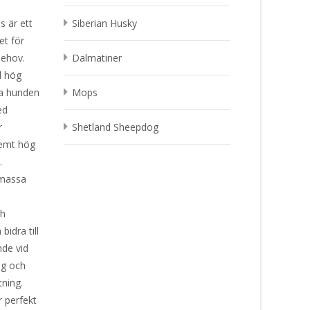
s är ett
Siberian Husky
et för
behov.
Dalmatiner
d hög
la hunden
Mops
ed
r
Shetland Sheepdog
remt hög
.
lmassa
r.
ch
bidra till
de vid
ng och
tning.
 perfekt