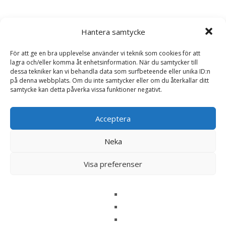
Det finns inga recensioner än.
Hantera samtycke
Bli först med att recensera ”Single Protein
För att ge en bra upplevelse använder vi teknik som cookies för att
Lamb & Rice Våtfoder för hund – 6 st x
lagra och/eller komma åt enhetsinformation. När du samtycker till
400 g – FourFriends”
dessa tekniker kan vi behandla data som surfbeteende eller unika ID:n
på denna webbplats. Om du inte samtycker eller om du återkallar ditt
Din e-postadress kommer inte publiceras.
Obligatoriska fält
samtycke kan detta påverka vissa funktioner negativt.
är märkta
*
Ditt betyg
*
Acceptera
Neka
Din recension
*
Visa preferenser
Namn
*