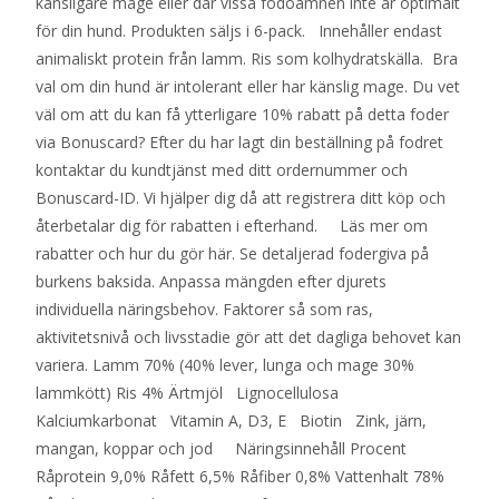
känsligare mage eller där vissa födoämnen inte är optimalt
för din hund. Produkten säljs i 6-pack. Innehåller endast
animaliskt protein från lamm. Ris som kolhydratskälla. Bra
val om din hund är intolerant eller har känslig mage. Du vet
väl om att du kan få ytterligare 10% rabatt på detta foder
via Bonuscard? Efter du har lagt din beställning på fodret
kontaktar du kundtjänst med ditt ordernummer och
Bonuscard-ID. Vi hjälper dig då att registrera ditt köp och
återbetalar dig för rabatten i efterhand. Läs mer om
rabatter och hur du gör här. Se detaljerad fodergiva på
burkens baksida. Anpassa mängden efter djurets
individuella näringsbehov. Faktorer så som ras,
aktivitetsnivå och livsstadie gör att det dagliga behovet kan
variera. Lamm 70% (40% lever, lunga och mage 30%
lammkött) Ris 4% Ärtmjöl Lignocellulosa
Kalciumkarbonat Vitamin A, D3, E Biotin Zink, järn,
mangan, koppar och jod Näringsinnehåll Procent
Råprotein 9,0% Råfett 6,5% Råfiber 0,8% Vattenhalt 78%