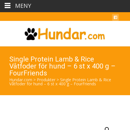
MENY
Single Protein Lamb & Rice
Våtfoder för hund – 6 st x 400 g –
FourFriends
Hundar.com
>
Produkter
>
Single Protein Lamb & Rice
Våtfoder för hund – 6 st x 400 g – FourFriends