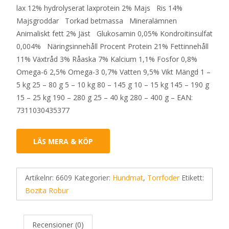
lax 12% hydrolyserat laxprotein 2% Majs Ris 14%
Majsgroddar Torkad betmassa Mineralämnen
Animaliskt fett 2% Jäst Glukosamin 0,05% Kondroitinsulfat
0,004% Näringsinnehåll Procent Protein 21% Fettinnehåll
11% Växtråd 3% Råaska 7% Kalcium 1,1% Fosfor 0,8%
Omega-6 2,5% Omega-3 0,7% Vatten 9,5% Vikt Mängd 1 –
5 kg 25 – 80 g 5 – 10 kg 80 – 145 g 10 – 15 kg 145 – 190 g
15 – 25 kg 190 – 280 g 25 – 40 kg 280 – 400 g – EAN:
7311030435377
LÄS MERA & KÖP
Artikelnr:
6609
Kategorier:
Hundmat
,
Torrfoder
Etikett:
Bozita Robur
Recensioner (0)