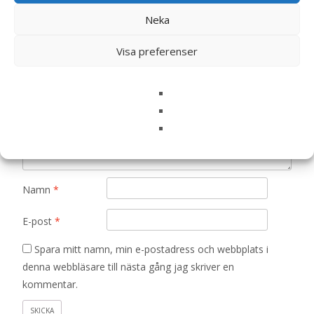
4 kg – Mera”
Din e-postadress kommer inte publiceras.
Obligatoriska fält
Neka
är märkta
*
Visa preferenser
Ditt betyg
*
Din recension
*
Namn
*
E-post
*
Spara mitt namn, min e-postadress och webbplats i
denna webbläsare till nästa gång jag skriver en
kommentar.