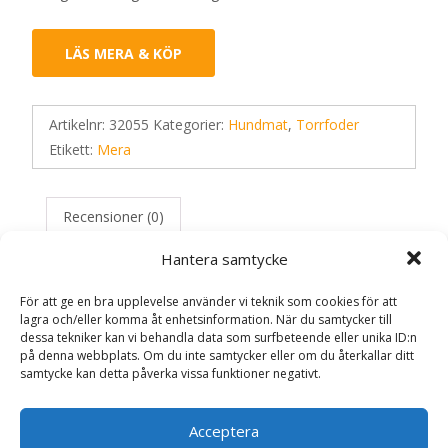
LÄS MERA & KÖP
Artikelnr:
32055
Kategorier:
Hundmat
,
Torrfoder
Etikett:
Mera
Recensioner (0)
Hantera samtycke
Recensioner
För att ge en bra upplevelse använder vi teknik som cookies för att
lagra och/eller komma åt enhetsinformation. När du samtycker till
dessa tekniker kan vi behandla data som surfbeteende eller unika ID:n
Det finns inga recensioner än.
på denna webbplats. Om du inte samtycker eller om du återkallar ditt
samtycke kan detta påverka vissa funktioner negativt.
Bli först med att recensera ”Pure Sensitive
Adult Salmon & Rice Torrfoder till Hund –
Acceptera