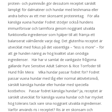
protein- och purinnivån gör dessutom receptet särskilt
lämpligt för dalmatiner och hundar med leishmania eller
andra behov av ett mer skonsamt proteinintag. För alla
känsliga vuxna hundar Fodret stödjer också hundens
immunförsvar och tarmflora genom noggrant utvalda
funktionella ingredienser som hjälper till att främja ett
balanserat välmående varje dag. Det glutenfria receptet är
utvecklat med fokus på det väsentliga – “less is more” – för
att ge hunden näring av hög kvalitet utan onödiga
ingredienser. Här har vi samlat de vanligaste frågorna
gällande Pure Sensitive Adult Salmon & Rice Torrfoder till
Hund från Mera: Vilka hundar passar fodret för? Fodret
passar vuxna hundar med låg eller normal aktivitetsnivå,
särskilt känsliga hundar eller hundar med speciella
kostbehov. Passar fodret känsliga hundar? Ja, receptet är
särskilt utvecklat för känsliga vuxna hundar och har mycket
hög tolerans tack vare sina noggrant utvalda ingredienser.
Varför används ris i receptet? Ris är en skonsam och