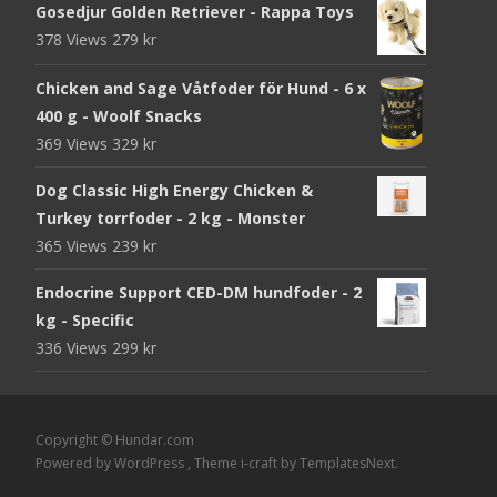
Gosedjur Golden Retriever - Rappa Toys
378 Views
279
kr
Chicken and Sage Våtfoder för Hund - 6 x
400 g - Woolf Snacks
369 Views
329
kr
Dog Classic High Energy Chicken &
Turkey torrfoder - 2 kg - Monster
365 Views
239
kr
Endocrine Support CED-DM hundfoder - 2
kg - Specific
336 Views
299
kr
Copyright © Hundar.com
Powered by WordPress
, Theme
i-craft
by TemplatesNext.