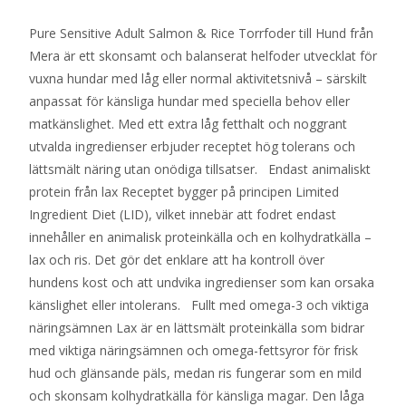
Pure Sensitive Adult Salmon & Rice Torrfoder till Hund från
Mera är ett skonsamt och balanserat helfoder utvecklat för
vuxna hundar med låg eller normal aktivitetsnivå – särskilt
anpassat för känsliga hundar med speciella behov eller
matkänslighet. Med ett extra låg fetthalt och noggrant
utvalda ingredienser erbjuder receptet hög tolerans och
lättsmält näring utan onödiga tillsatser. Endast animaliskt
protein från lax Receptet bygger på principen Limited
Ingredient Diet (LID), vilket innebär att fodret endast
innehåller en animalisk proteinkälla och en kolhydratkälla –
lax och ris. Det gör det enklare att ha kontroll över
hundens kost och att undvika ingredienser som kan orsaka
känslighet eller intolerans. Fullt med omega-3 och viktiga
näringsämnen Lax är en lättsmält proteinkälla som bidrar
med viktiga näringsämnen och omega-fettsyror för frisk
hud och glänsande päls, medan ris fungerar som en mild
och skonsam kolhydratkälla för känsliga magar. Den låga