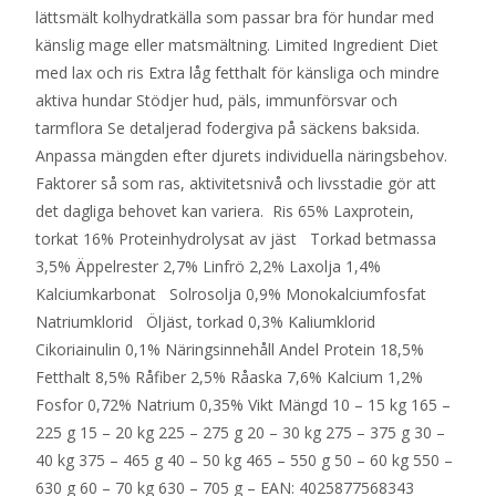
lättsmält kolhydratkälla som passar bra för hundar med
känslig mage eller matsmältning. Limited Ingredient Diet
med lax och ris Extra låg fetthalt för känsliga och mindre
aktiva hundar Stödjer hud, päls, immunförsvar och
tarmflora Se detaljerad fodergiva på säckens baksida.
Anpassa mängden efter djurets individuella näringsbehov.
Faktorer så som ras, aktivitetsnivå och livsstadie gör att
det dagliga behovet kan variera. Ris 65% Laxprotein,
torkat 16% Proteinhydrolysat av jäst Torkad betmassa
3,5% Äppelrester 2,7% Linfrö 2,2% Laxolja 1,4%
Kalciumkarbonat Solrosolja 0,9% Monokalciumfosfat
Natriumklorid Öljäst, torkad 0,3% Kaliumklorid
Cikoriainulin 0,1% Näringsinnehåll Andel Protein 18,5%
Fetthalt 8,5% Råfiber 2,5% Råaska 7,6% Kalcium 1,2%
Fosfor 0,72% Natrium 0,35% Vikt Mängd 10 – 15 kg 165 –
225 g 15 – 20 kg 225 – 275 g 20 – 30 kg 275 – 375 g 30 –
40 kg 375 – 465 g 40 – 50 kg 465 – 550 g 50 – 60 kg 550 –
630 g 60 – 70 kg 630 – 705 g – EAN: 4025877568343