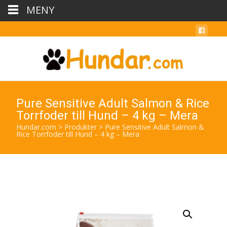
MENY
Pure Sensitive Adult Salmon & Rice
Torrfoder till Hund – 4 kg – Mera
Hundar.com
>
Produkter
>
Pure Sensitive Adult Salmon &
Rice Torrfoder till Hund – 4 kg – Mera