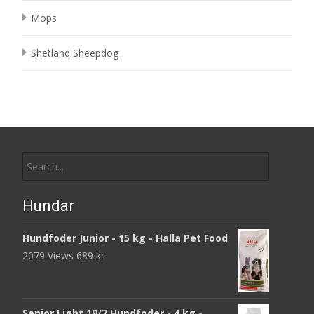
Mops
Shetland Sheepdog
Search
for:
Hundar
Hundfoder Junior - 15 kg - Halla Pet Food
2079 Views
689
kr
Senior Light 19/7 Hundfoder - 4 kg -