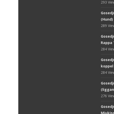
293 Vi
Gosedju
(Hund) 
289 Vi
Gosedju
Rappa 
284 Vi
Gosedj
koppel
284 Vi
Gosedju
(ligga
276 Vi
Gosedj
Mjukisd