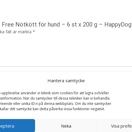
in Free Nötkött för hund – 6 st x 200 g – HappyDog
ska fält är märkta
*
Hantera samtycke
a upplevelse använder vi teknik som cookies för att lagra och/eller
information. När du samtycker till dessa tekniker kan vi behandla
teende eller unika ID:n på denna webbplats. Om du inte samtycker
kallar ditt samtycke kan detta påverka vissa funktioner negativt.
i denna webbläsare till nästa gång jag skriver en kommentar.
ceptera
Neka
Visa pref