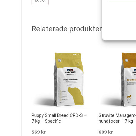
Relaterade produkter
Puppy Small Breed CPD-S –
Struvite Managem
7 kg – Specific
hundfoder – 7 kg –
569
kr
609
kr