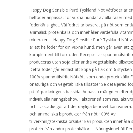
Happy Dog Sensible Puré Tyskland Nöt våtfoder är et
helfoder anpassat för vuxna hundar av alla raser med
foderkänslighet. Våtfodret är baserat på nöt som end
animalisk proteinkälla och innehåller värdefulla vitami
mineraler. Happy Dog Sensible Puré Tyskland Nöt v
är ett helfoder för din vuxna hund, men går även att
komplement till torrfoder. Receptet är spannmålsfritt
produceras utan soja eller andra vegetabiliska tillsat
Detta foder går endast att köpa på flak om 6 stycken
100% spannmålsfritt Nötkött som enda proteinkälla Fr
onaturliga och vegetabiliska tillsatser Se detaljerad fo
på förpackningens baksida. Anpassa mängden efter dj
individuella näringsbehov. Faktorer så som ras, aktivit
och livsstadie gör att det dagliga behovet kan variera
och animaliska biprodukter från nöt 100% Av
tillverkningstekniska orsaker kan produkten innehålla 
protein från andra proteinkällor Näringsinnehåll Per