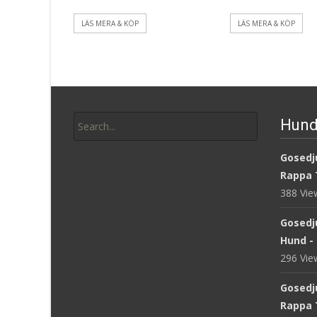
LÄS MERA & KÖP
LÄS MERA & KÖP
Search
Hund
for:
Gosedju
Rappa 
388 Vi
Gosedj
Hund -
296 Vi
Gosedj
Rappa 