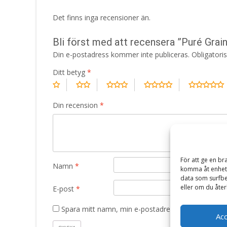
Det finns inga recensioner än.
Bli först med att recensera ”Puré Gra
Din e-postadress kommer inte publiceras.
Obligatori
Ditt betyg
*
Din recension
*
För att ge en br
Namn
*
komma åt enhets
data som surfbe
eller om du åter
E-post
*
Spara mitt namn, min e-postadress och webbplats 
Ac