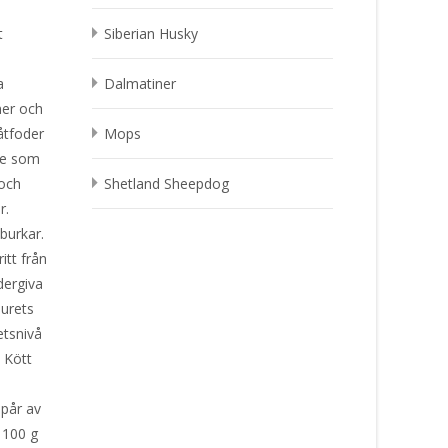
t
Siberian Husky
a
Dalmatiner
ner och
åtfoder
Mops
 ge som
 och
Shetland Sheepdog
ser.
 burkar.
itt från
dergiva
urets
etsnivå
. Kött
spår av
 100 g