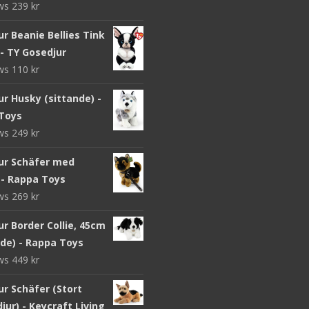
ews
239
kr
r Beanie Bellies Tink
- TY Gosedjur
ews
110
kr
r Husky (sittande) -
Toys
ews
249
kr
ur Schäfer med
 - Rappa Toys
ews
269
kr
r Border Collie, 45cm
nde) - Rappa Toys
ews
449
kr
ur Schäfer (Stort
jur) - Keycraft Living