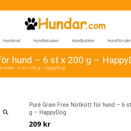
Hundmat
Hundleksaker
Hundbutiker
Hundförsäkr
 för hund – 6 st x 200 g – Happ
ör hund – 6 st x 200 g – HappyDog
Puré Grain Free Nötkött för hund – 6 s
g – HappyDog
209
kr