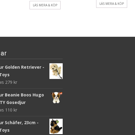
LÄS MERA & KÖP
LÄS MERA & KÖP
ar
r Golden Retriever -
Toys
ews
279
kr
ur Beanie Boos Hugo
 TY Gosedjur
ews
110
kr
ur Schäfer, 23cm -
Toys