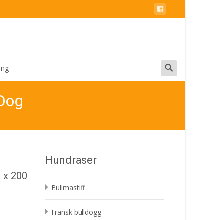
Search
ing
for:
yDog
Hundraser
t x 200
Bullmastiff
Fransk bulldogg