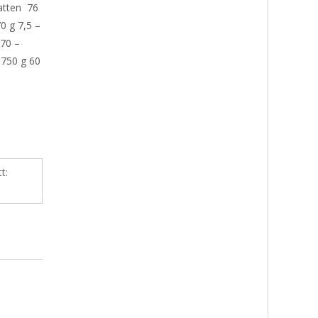
atten 76
0 g 7,5 –
770 –
1750 g 60
tt: