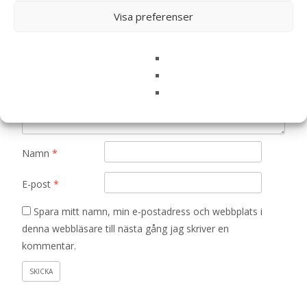
är märkta
*
Visa preferenser
Ditt betyg
*
Din recension
*
Namn
*
E-post
*
Spara mitt namn, min e-postadress och webbplats i
denna webbläsare till nästa gång jag skriver en
kommentar.