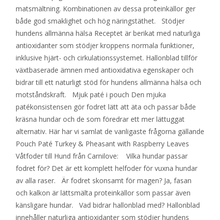
matsmältning. Kombinationen av dessa proteinkällor ger
både god smaklighet och hög näringstäthet. Stödjer
hundens allmänna hälsa Receptet är berikat med naturliga
antioxidanter som stödjer kroppens normala funktioner,
inklusive hjärt- och cirkulationssystemet. Hallonblad tillför
växtbaserade ämnen med antioxidativa egenskaper och
bidrar till ett naturligt stöd för hundens allmänna hälsa och
motståndskraft. Mjuk paté i pouch Den mjuka
patékonsistensen gör fodret lätt att äta och passar både
kräsna hundar och de som föredrar ett mer lättuggat
alternativ. Här har vi samlat de vanligaste frågorna gällande
Pouch Paté Turkey & Pheasant with Raspberry Leaves
Våtfoder till Hund från Carnilove: Vilka hundar passar
fodret för? Det är ett komplett helfoder för vuxna hundar
av alla raser. Är fodret skonsamt för magen? Ja, fasan
och kalkon är lättsmälta proteinkällor som passar även
känsligare hundar. Vad bidrar hallonblad med? Hallonblad
innehåller naturliga antioxidanter som stödjer hundens