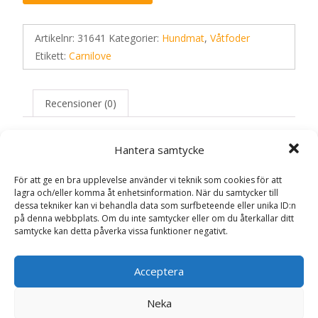
Artikelnr:
31641
Kategorier:
Hundmat
,
Våtfoder
Etikett:
Carnilove
Recensioner (0)
Hantera samtycke
Recensioner
För att ge en bra upplevelse använder vi teknik som cookies för att
lagra och/eller komma åt enhetsinformation. När du samtycker till
Det finns inga recensioner än.
dessa tekniker kan vi behandla data som surfbeteende eller unika ID:n
på denna webbplats. Om du inte samtycker eller om du återkallar ditt
samtycke kan detta påverka vissa funktioner negativt.
Bli först med att recensera ”Pouch Paté
Turkey & Pheasant with Raspberry Leaves
Våtfoder till Hund – 12 x 300 g –
Acceptera
Carnilove”
Din e-postadress kommer inte publiceras.
Obligatoriska fält
Neka