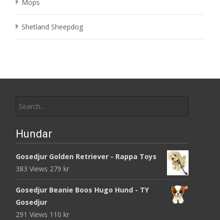
Mops
Shetland Sheepdog
Search
for:
Hundar
Gosedjur Golden Retriever - Rappa Toys
383 Views
279
kr
Gosedjur Beanie Boos Hugo Hund - TY
Gosedjur
291 Views
110
kr