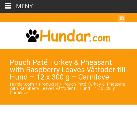
MENY
Pouch Paté Turkey & Pheasant
with Raspberry Leaves Våtfoder till
Hund – 12 x 300 g – Carnilove
Hundar.com
>
Produkter
>
Pouch Paté Turkey & Pheasant
with Raspberry Leaves Våtfoder till Hund – 12 x 300 g –
Carnilove