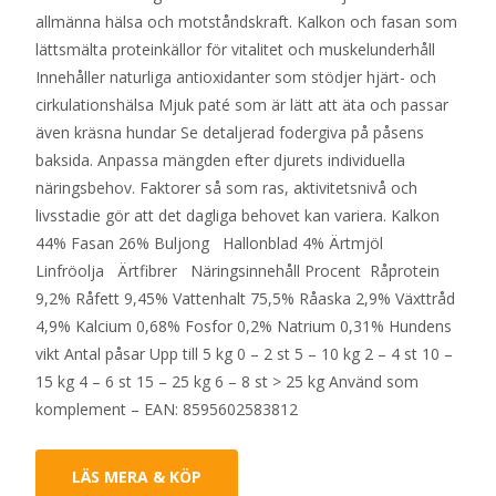
allmänna hälsa och motståndskraft. Kalkon och fasan som
lättsmälta proteinkällor för vitalitet och muskelunderhåll
Innehåller naturliga antioxidanter som stödjer hjärt- och
cirkulationshälsa Mjuk paté som är lätt att äta och passar
även kräsna hundar Se detaljerad fodergiva på påsens
baksida. Anpassa mängden efter djurets individuella
näringsbehov. Faktorer så som ras, aktivitetsnivå och
livsstadie gör att det dagliga behovet kan variera. Kalkon
44% Fasan 26% Buljong Hallonblad 4% Ärtmjöl
Linfröolja Ärtfibrer Näringsinnehåll Procent Råprotein
9,2% Råfett 9,45% Vattenhalt 75,5% Råaska 2,9% Växttråd
4,9% Kalcium 0,68% Fosfor 0,2% Natrium 0,31% Hundens
vikt Antal påsar Upp till 5 kg 0 – 2 st 5 – 10 kg 2 – 4 st 10 –
15 kg 4 – 6 st 15 – 25 kg 6 – 8 st > 25 kg Använd som
komplement – EAN: 8595602583812
LÄS MERA & KÖP