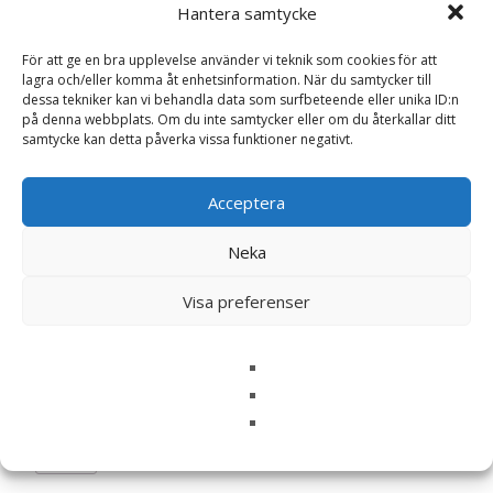
Hantera samtycke
är märkta
*
För att ge en bra upplevelse använder vi teknik som cookies för att
Ditt betyg
*
lagra och/eller komma åt enhetsinformation. När du samtycker till
dessa tekniker kan vi behandla data som surfbeteende eller unika ID:n
på denna webbplats. Om du inte samtycker eller om du återkallar ditt
Din recension
*
samtycke kan detta påverka vissa funktioner negativt.
Acceptera
Neka
Namn
*
Visa preferenser
E-post
*
Spara mitt namn, min e-postadress och webbplats i
denna webbläsare till nästa gång jag skriver en
kommentar.