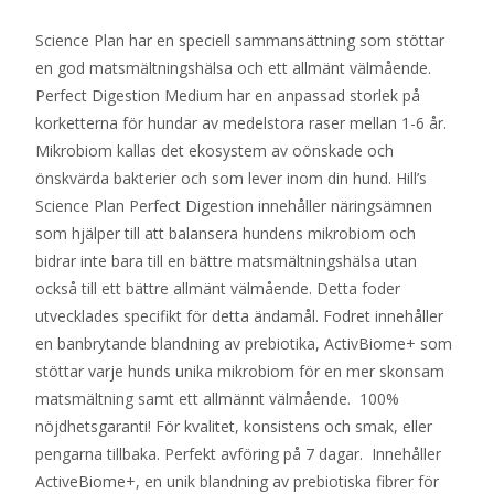
Science Plan har en speciell sammansättning som stöttar
en god matsmältningshälsa och ett allmänt välmående.
Perfect Digestion Medium har en anpassad storlek på
korketterna för hundar av medelstora raser mellan 1-6 år.
Mikrobiom kallas det ekosystem av oönskade och
önskvärda bakterier och som lever inom din hund. Hill’s
Science Plan Perfect Digestion innehåller näringsämnen
som hjälper till att balansera hundens mikrobiom och
bidrar inte bara till en bättre matsmältningshälsa utan
också till ett bättre allmänt välmående. Detta foder
utvecklades specifikt för detta ändamål. Fodret innehåller
en banbrytande blandning av prebiotika, ActivBiome+ som
stöttar varje hunds unika mikrobiom för en mer skonsam
matsmältning samt ett allmännt välmående. 100%
nöjdhetsgaranti! För kvalitet, konsistens och smak, eller
pengarna tillbaka. Perfekt avföring på 7 dagar. Innehåller
ActiveBiome+, en unik blandning av prebiotiska fibrer för