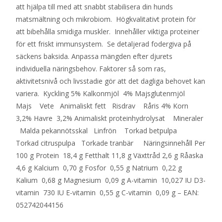
att hjälpa till med att snabbt stabilisera din hunds
matsmältning och mikrobiom. Högkvalitativt protein för
att bibehålla smidiga muskler. Innehåller viktiga proteiner
för ett friskt immunsystem. Se detaljerad fodergiva på
säckens baksida. Anpassa mängden efter djurets
individuella näringsbehov. Faktorer så som ras,
aktivitetsnivå och livsstadie gör att det dagliga behovet kan
variera. Kyckling 5% Kalkonmjöl 4% Majsglutenmjöl
Majs Vete Animaliskt fett Risdrav Råris 4% Korn
3,2% Havre 3,2% Animaliskt proteinhydrolysat Mineraler
Malda pekannötsskal Linfrön Torkad betpulpa
Torkad citruspulpa Torkade tranbär Näringsinnehåll Per
100 g Protein 18,4 g Fetthalt 11,8 g Växttråd 2,6 g Råaska
4,6 g Kalcium 0,70 g Fosfor 0,55 g Natrium 0,22 g
Kalium 0,68 g Magnesium 0,09 g A-vitamin 10,027 IU D3-
vitamin 730 IU E-vitamin 0,55 g C-vitamin 0,09 g – EAN:
052742044156