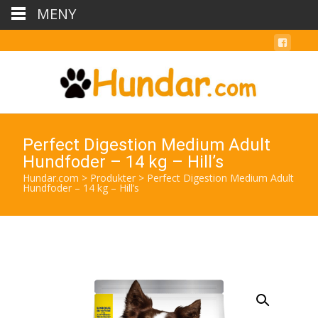
MENY
Perfect Digestion Medium Adult
Hundfoder – 14 kg – Hill’s
Hundar.com
>
Produkter
>
Perfect Digestion Medium Adult
Hundfoder – 14 kg – Hill’s