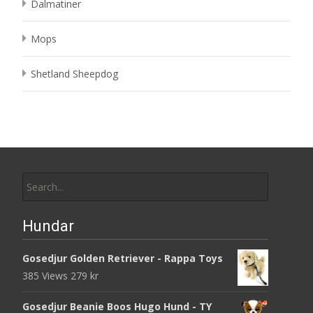
Dalmatiner
Mops
Shetland Sheepdog
Search
for:
Hundar
Gosedjur Golden Retriever - Rappa Toys
385 Views
279
kr
Gosedjur Beanie Boos Hugo Hund - TY