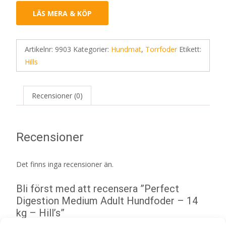
LÄS MERA & KÖP
Artikelnr:
9903
Kategorier:
Hundmat
,
Torrfoder
Etikett:
Hills
Recensioner (0)
Recensioner
Det finns inga recensioner än.
Bli först med att recensera ”Perfect
Digestion Medium Adult Hundfoder – 14
kg – Hill’s”
Din e-postadress kommer inte publiceras.
Obligatoriska fält