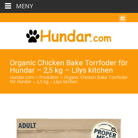
MENY
Organic Chicken Bake Torrfoder för
Hundar – 2,5 kg – Lilys kitchen
Hundar.com
>
Produkter
>
Organic Chicken Bake Torrfoder
för Hundar – 2,5 kg – Lilys kitchen