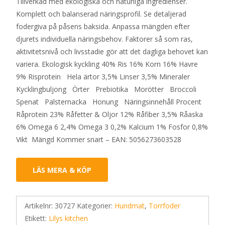
Tillverkad med ekologiska och naturliga ingredienser.
Komplett och balanserad näringsprofil. Se detaljerad
fodergiva på påsens baksida. Anpassa mängden efter
djurets individuella näringsbehov. Faktorer så som ras,
aktivitetsnivå och livsstadie gör att det dagliga behovet kan
variera. Ekologisk kyckling 40% Ris 16% Korn 16% Havre
9% Risprotein Hela ärtor 3,5% Linser 3,5% Mineraler
Kycklingbuljong Örter Prebiotika Morötter Broccoli
Spenat Palsternacka Honung Näringsinnehåll Procent
Råprotein 23% Råfetter & Oljor 12% Råfiber 3,5% Råaska
6% Omega 6 2,4% Omega 3 0,2% Kalcium 1% Fosfor 0,8%
Vikt Mängd Kommer snart – EAN: 5056273603528
LÄS MERA & KÖP
Artikelnr:
30727
Kategorier:
Hundmat
,
Torrfoder
Etikett:
Lilys kitchen