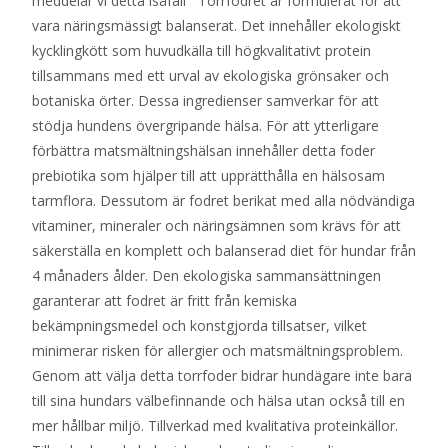
meddelar vi detta isåfall Torrfodret är formulerat för att
vara näringsmässigt balanserat. Det innehåller ekologiskt
kycklingkött som huvudkälla till högkvalitativt protein
tillsammans med ett urval av ekologiska grönsaker och
botaniska örter. Dessa ingredienser samverkar för att
stödja hundens övergripande hälsa. För att ytterligare
förbättra matsmältningshälsan innehåller detta foder
prebiotika som hjälper till att upprätthålla en hälsosam
tarmflora. Dessutom är fodret berikat med alla nödvändiga
vitaminer, mineraler och näringsämnen som krävs för att
säkerställa en komplett och balanserad diet för hundar från
4 månaders ålder. Den ekologiska sammansättningen
garanterar att fodret är fritt från kemiska
bekämpningsmedel och konstgjorda tillsatser, vilket
minimerar risken för allergier och matsmältningsproblem.
Genom att välja detta torrfoder bidrar hundägare inte bara
till sina hundars välbefinnande och hälsa utan också till en
mer hållbar miljö. Tillverkad med kvalitativa proteinkällor.