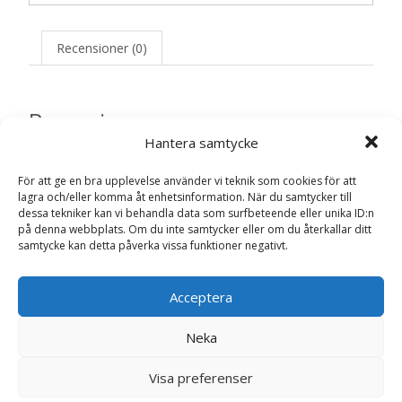
Recensioner (0)
Recensioner
Hantera samtycke
Det finns inga recensioner än.
För att ge en bra upplevelse använder vi teknik som cookies för att
lagra och/eller komma åt enhetsinformation. När du samtycker till
Bli först med att recensera ”Organic
dessa tekniker kan vi behandla data som surfbeteende eller unika ID:n
på denna webbplats. Om du inte samtycker eller om du återkallar ditt
Chicken Bake Torrfoder för Hundar – 2,5
samtycke kan detta påverka vissa funktioner negativt.
kg – Lilys kitchen”
Din e-postadress kommer inte publiceras.
Obligatoriska fält
Acceptera
är märkta
*
Ditt betyg
*
Neka
Visa preferenser
Din recension
*