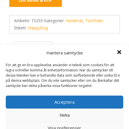
LÄS MERA & KÖP
Artikelnr:
15255
Kategorier:
Hundmat
,
Torrfoder
Etikett:
HappyDog
Recensioner (0)
Hantera samtycke
För att ge en bra upplevelse använder vi teknik som cookies för att
Recensioner
lagra och/eller komma åt enhetsinformation. När du samtycker till
dessa tekniker kan vi behandla data som surfbeteende eller unika ID:n
på denna webbplats. Om du inte samtycker eller om du återkallar ditt
samtycke kan detta påverka vissa funktioner negativt.
Det finns inga recensioner än.
Bli först med att recensera ”NaturCroq
Acceptera
Balance Hundfoder – 4 kg – HappyDog”
Din e-postadress kommer inte publiceras.
Obligatoriska fält
Neka
är märkta
*
Visa preferenser