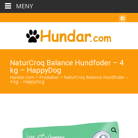
MENY
NaturCroq Balance Hundfoder – 4
kg – HappyDog
Hundar.com
>
Produkter
>
NaturCroq Balance Hundfoder –
4 kg – HappyDog