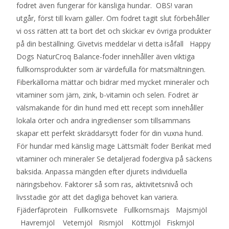
fodret även fungerar för känsliga hundar. OBS! varan
utgår, först till kvarn gäller. Om fodret tagit slut förbehåller
vi oss rätten att ta bort det och skickar ev övriga produkter
på din beställning. Givetvis meddelar vi detta isåfall Happy
Dogs NaturCroq Balance-foder innehåller även viktiga
fullkornsprodukter som är värdefulla för matsmältningen.
Fiberkällorna mättar och bidrar med mycket mineraler och
vitaminer som järn, zink, b-vitamin och selen. Fodret är
välsmakande för din hund med ett recept som innehåller
lokala örter och andra ingredienser som tillsammans
skapar ett perfekt skräddarsytt foder för din vuxna hund.
För hundar med känslig mage Lättsmält foder Berikat med
vitaminer och mineraler Se detaljerad fodergiva på säckens
baksida. Anpassa mängden efter djurets individuella
näringsbehov. Faktorer så som ras, aktivitetsnivå och
livsstadie gör att det dagliga behovet kan variera.
Fjäderfäprotein Fullkornsvete Fullkornsmajs Majsmjöl
Havremjöl Vetemjöl Rismjöl Köttmjöl Fiskmjöl