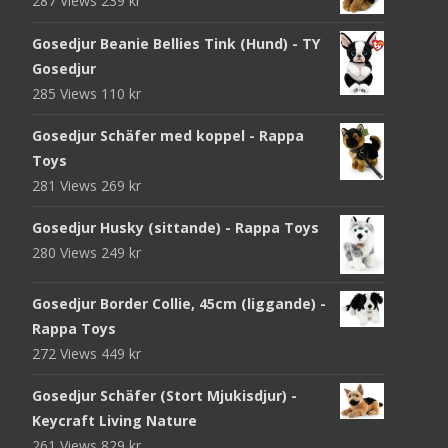
287 Views
239
kr
Gosedjur Beanie Bellies Tink (Hund) - TY
Gosedjur
285 Views
110
kr
Gosedjur Schäfer med koppel - Rappa
Toys
281 Views
269
kr
Gosedjur Husky (sittande) - Rappa Toys
280 Views
249
kr
Gosedjur Border Collie, 45cm (liggande) -
Rappa Toys
272 Views
449
kr
Gosedjur Schäfer (Stort Mjukisdjur) -
Keycraft Living Nature
261 Views
829
kr