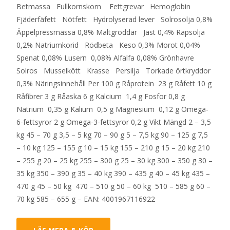
Betmassa Fullkornskorn Fettgrevar Hemoglobin
Fjäderfäfett Nötfett Hydrolyserad lever Solrosolja 0,8%
Äppelpressmassa 0,8% Maltgroddar Jäst 0,4% Rapsolja
0,2% Natriumkorid Rödbeta Keso 0,3% Morot 0,04%
Spenat 0,08% Lusern 0,08% Alfalfa 0,08% Grönhavre
Solros Musselkött Krasse Persilja Torkade örtkryddor
0,3% Näringsinnehåll Per 100 g Råprotein 23 g Råfett 10 g
Råfibrer 3 g Råaska 6 g Kalcium 1,4 g Fosfor 0,8 g
Natrium 0,35 g Kalium 0,5 g Magnesium 0,12 g Omega-
6-fettsyror 2 g Omega-3-fettsyror 0,2 g Vikt Mängd 2 – 3,5
kg 45 – 70 g 3,5 – 5 kg 70 – 90 g 5 – 7,5 kg 90 – 125 g 7,5
– 10 kg 125 – 155 g 10 – 15 kg 155 – 210 g 15 – 20 kg 210
– 255 g 20 – 25 kg 255 – 300 g 25 – 30 kg 300 – 350 g 30 –
35 kg 350 – 390 g 35 – 40 kg 390 – 435 g 40 – 45 kg 435 –
470 g 45 – 50 kg 470 – 510 g 50 – 60 kg 510 – 585 g 60 –
70 kg 585 – 655 g – EAN: 4001967116922