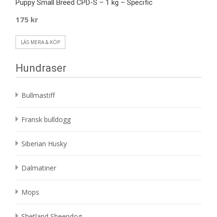
Puppy Small Breed CPD-S – 1 kg – Specific
175
kr
LÄS MERA & KÖP
Hundraser
Bullmastiff
Fransk bulldogg
Siberian Husky
Dalmatiner
Mops
Shetland Sheepdog