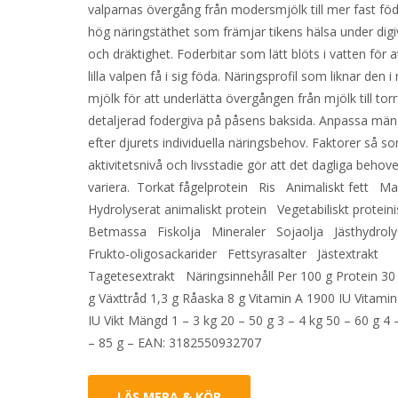
valparnas övergång från modersmjölk till mer fast fö
hög näringstäthet som främjar tikens hälsa under digi
och dräktighet. Foderbitar som lätt blöts i vatten för a
lilla valpen få i sig föda. Näringsprofil som liknar den 
mjölk för att underlätta övergången från mjölk till tor
detaljerad fodergiva på påsens baksida. Anpassa mä
efter djurets individuella näringsbehov. Faktorer så so
aktivitetsnivå och livsstadie gör att det dagliga behov
variera. Torkat fågelprotein Ris Animaliskt fett M
Hydrolyserat animaliskt protein Vegetabiliskt protein
Betmassa Fiskolja Mineraler Sojaolja Jästhydrol
Frukto-oligosackarider Fettsyrasalter Jästextrakt
Tagetesextrakt Näringsinnehåll Per 100 g Protein 30 
g Växttråd 1,3 g Råaska 8 g Vitamin A 1900 IU Vitami
IU Vikt Mängd 1 – 3 kg 20 – 50 g 3 – 4 kg 50 – 60 g 4 
– 85 g – EAN: 3182550932707
LÄS MERA & KÖP