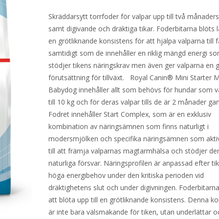
Skräddarsytt torrfoder för valpar upp till två månaders
samt digivande och dräktiga tikar. Foderbitarna blöts lät
en grötliknande konsistens för att hjälpa valparna till 
samtidigt som de innehåller en riklig mängd energi s
stödjer tikens näringskrav men även ger valparna en 
förutsättning för tillväxt. Royal Canin® Mini Starter
Babydog innehåller allt som behövs för hundar som 
till 10 kg och för deras valpar tills de är 2 månader ga
Fodret innehåller Start Complex, som är en exklusiv
kombination av näringsämnen som finns naturligt i
modersmjölken och specifika näringsämnen som aktiv
till att främja valparnas magtarmhälsa och stödjer de
naturliga försvar. Näringsprofilen är anpassad efter ti
höga energibehov under den kritiska perioden vid
dräktighetens slut och under digivningen. Foderbitarna
att blöta upp till en grötliknande konsistens. Denna k
är inte bara välsmakande för tiken, utan underlättar 