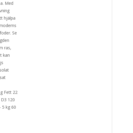
da. Med
vning
tt hjälpa
i moderns
rfoder. Se
ngden
m ras,
et kan
ajs
isolat
ysat
g Fett 22
n D3 120
– 5 kg 60