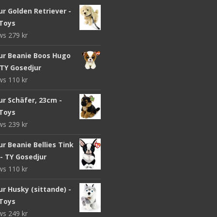
r Golden Retriever -
Toys
ews
279
kr
ur Beanie Boos Hugo
 TY Gosedjur
ews
110
kr
ur Schäfer, 23cm -
Toys
ews
239
kr
r Beanie Bellies Tink
- TY Gosedjur
ews
110
kr
r Husky (sittande) -
Toys
ews
249
kr