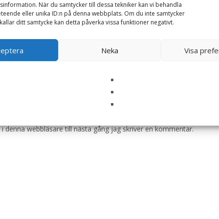
information. När du samtycker till dessa tekniker kan vi behandla
teende eller unika ID:n på denna webbplats. Om du inte samtycker
kallar ditt samtycke kan detta påverka vissa funktioner negativt.
ceptera
Neka
Visa pref
i denna webbläsare till nästa gång jag skriver en kommentar.