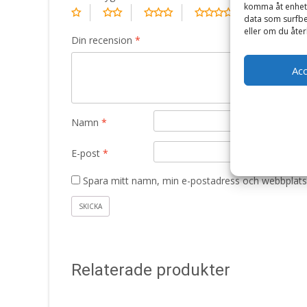
komma åt enhets
data som surfbe
eller om du åter
Din recension
*
Ac
Namn
*
E-post
*
Spara mitt namn, min e-postadress och webbplats 
Relaterade produkter