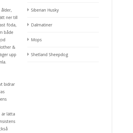
 ålder,
Siberian Husky
t ner till
fast föda,
Dalmatiner
om både
god
Mops
 Mother &
väger upp
Shetland Sheepdog
mla.
t bidrar
ras
kens
 är lätta
onsistens
också