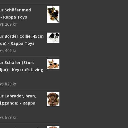
ur Schäfer med
 - Rappa Toys
ews
269
kr
r Border Collie, 45cm
nde) - Rappa Toys
ews
449
kr
ur Schäfer (Stort
jur) - Keycraft Living
ews
829
kr
r Labrador, brun,
liggande) - Rappa
ews
679
kr