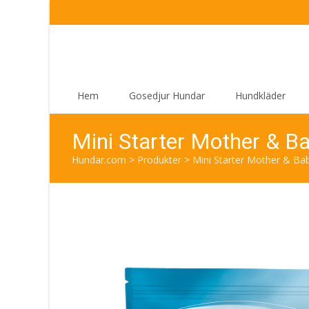
Skip
Hem
Gosedjur Hundar
Hundkläder
to
content
Mini Starter Mother & B
Hundar.com
>
Produkter
>
Mini Starter Mother & Bab