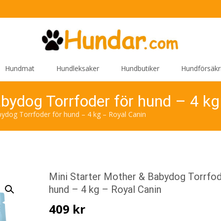
Hundmat
Hundleksaker
Hundbutiker
Hundförsäkr
abydog Torrfoder för hund – 4 kg
ydog Torrfoder för hund – 4 kg – Royal Canin
Mini Starter Mother & Babydog Torrfod
hund – 4 kg – Royal Canin
409
kr