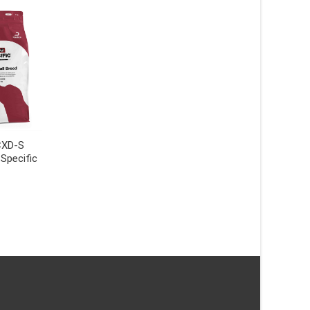
CXD-S
Endocrine Support CED-DM
Specific
Struvite Manageme
hundfoder – 12 kg –
hundfoder – 12 kg –
Specific
Specific
1089
kr
825
kr
LÄS MERA & KÖP
LÄS MERA & KÖP