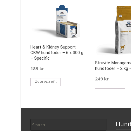
Heart & Kidney Support
CKW hundfoder – 6 x 300 g
– Specific
Struvite Managem
189
kr
hundfoder – 2 kg –
249
kr
LÄS MERA & KÖP
LÄS MERA & KÖP
Search
Hund
for: