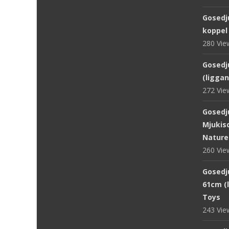
Gosedj
koppel
280 Vi
Gosedju
(ligga
272 Vi
Gosedj
Mjukisd
Nature
260 Vi
Gosedju
61cm (
Toys
243 Vi