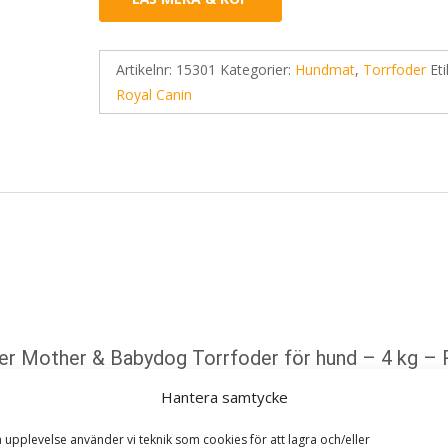
Artikelnr:
15301
Kategorier:
Hundmat
,
Torrfoder
Eti
Royal Canin
rter Mother & Babydog Torrfoder för hund – 4 kg – 
Hantera samtycke
ska fält är märkta
*
a upplevelse använder vi teknik som cookies för att lagra och/eller