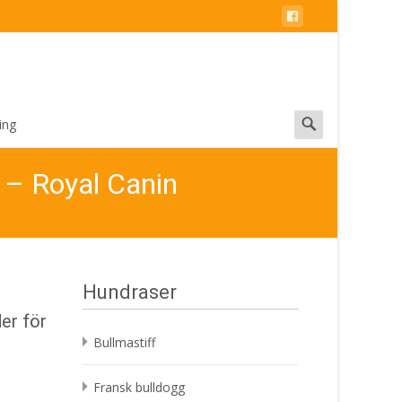
Search
ing
for:
 – Royal Canin
Hundraser
er för
Bullmastiff
Fransk bulldogg