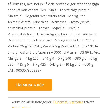
så som ras, aktivitetsnivå och livsstadie gör att det dagliga
behovet kan variera. Ris Majs Torkat fågelprotein
Majsmjöl Vegetabiliskt proteinisolat Majsgluten
Animaliskt fett Mineraler Betmassa Hydrolyserat
animaliskt protein Tomat Sojaolja Fiskolja
Vegetabilisk fiber Frukto-oligosackarider Jästhydrolysat
Boragoolja Tagetesextrakt Näringsinnehåll Per 100 g
Protein 26 g Fett 14 g Råaska 5 g Växttråd 2,1 g EPA/DHA
0,45 g Fosfor 0,5 g Vitamin A 3000 IU Vitamin D3 80 IU Vikt
Mängd 2 – 4 kg 200 – 340 g 4 – 5 kg 340 – 380 g 5 – 6 kg
380 – 425 g 6 – 8 kg 425 – 540 g 8 – 10 kg 540 – 600 g –
EAN: 9003579008287
LÄS MERA & KÖP
Artikelnr:
4030
Kategorier:
Hundmat
,
Våtfoder
Etikett: