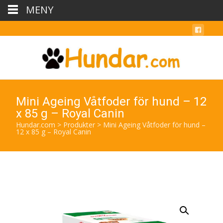
MENY
Mini Ageing Våtfoder för hund – 12
x 85 g – Royal Canin
Hundar.com
>
Produkter
>
Mini Ageing Våtfoder för hund –
12 x 85 g – Royal Canin