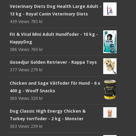
Veterinary Diets Dog Health Large Adult -
13 kg - Royal Canin Veterinary Diets
439 Views
785
kr
Fit & Vital Mini Adult Hundfoder - 10 kg -
HappyDog
386 Views
769
kr
Gosedjur Golden Retriever - Rappa Toys
377 Views
279
kr
Chicken and Sage Våtfoder för Hund - 6 x
400 g - Woolf Snacks
369 Views
329
kr
Dog Classic High Energy Chicken &
Turkey torrfoder - 2 kg - Monster
363 Views
239
kr