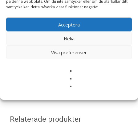
Din recension
*
på denna webbplats. Om du inte samtycker eller om du återkallar ditt
samtycke kan detta påverka vissa funktioner negativt.
Acceptera
Namn
*
Neka
E-post
*
Visa preferenser
Spara mitt namn, min e-postadress och webbplats i
denna webbläsare till nästa gång jag skriver en
kommentar.
Relaterade produkter