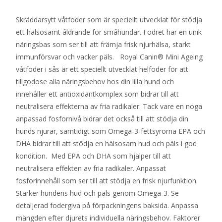
Skräddarsytt våtfoder som är speciellt utvecklat för stödja
ett hälsosamt åldrande för småhundar. Fodret har en unik
näringsbas som ser till att främja frisk njurhälsa, starkt
immunförsvar och vacker päls. Royal Canin® Mini Ageing
våtfoder i sås är ett speciellt utvecklat helfoder för att
tillgodose alla näringsbehov hos din lilla hund och
innehåller ett antioxidantkomplex som bidrar till att
neutralisera effekterna av fria radikaler. Tack vare en noga
anpassad fosfornivå bidrar det också till att stödja din
hunds njurar, samtidigt som Omega-3-fettsyrorna EPA och
DHA bidrar till att stödja en hälsosam hud och päls i god
kondition. Med EPA och DHA som hjälper till att
neutralisera effekten av fria radikaler. Anpassat
fosforinnehåll som ser till att stödja en frisk njurfunktion.
Stärker hundens hud och päls genom Omega-3. Se
detaljerad fodergiva på förpackningens baksida. Anpassa
mängden efter djurets individuella näringsbehov. Faktorer