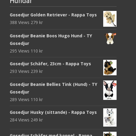
Hundar
Gosedjur Golden Retriever - Rappa Toys
388 Views
279
kr
Gosedjur Beanie Boos Hugo Hund - TY
Gosedjur
295 Views
110
kr
Gosedjur Schäfer, 23cm - Rappa Toys
293 Views
239
kr
Gosedjur Beanie Bellies Tink (Hund) - TY
Gosedjur
289 Views
110
kr
Gosedjur Husky (sittande) - Rappa Toys
284 Views
249
kr
Gosedjur Schäfer med koppel - Rappa