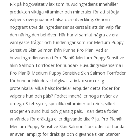
Rik på högkvalitativ lax som huvudingrediens innehåller
produkten viktiga vitaminer och mineraler för att stödja
valpens övergripande hälsa och utveckling. Genom
noggrant utvalda ingredienser säkerställs att din valp får
den näring den behöver. Här har vi samlat några av era
vanligaste frågor och funderingar som rör Medium Puppy
Sensitive Skin Salmon från Purina Pro Plan: Vad är
huvudingredienserna i Pro Plan® Medium Puppy Sensitive
Skin Salmon Torrfoder för hundar? Huvudingredienserna i
Pro Plan® Medium Puppy Sensitive Skin Salmon Torrfoder
för hundar inkluderar högkvalitativ lax som riklig
proteinkälla. Vilka hälsofördelar erbjuder detta foder för
valpens hud och päls? Fodret innehåller höga nivåer av
omega-3 fettsyror, specifika vitaminer och zink, vilket
stödjer en sund hud och glansig päls. Kan detta foder
användas för dräktiga eller digivande tikar? Ja, Pro Plan®
Medium Puppy Sensitive Skin Salmon Torrfoder för hundar
är även lämpligt för dräktiga och digivande tikar. Stärker