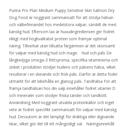
Purina Pro Plan Medium Puppy Sensitive Skin Salmon Dry
Dog Food är noggrant sammansatt för att stödja hälsan
och välbefinnandet hos medelstora valpar, särskilt de med
känslig hud. Eftersom lax är huvudingrediensen ger fodret
rikligt med högkvalitativt protein som främjar optimal
näring. Tillverkat utan tillsatta färgämnen är det skonsamt
för valpar med känslig hud och mage. Hud och päls De
långkedjiga omega-3 fettsyrorna, specifika vitaminerna och
zinket i produkten stödjer hudens och pälsens hälsa, vilket
resulterar i en skinande och frisk päls. Därför är detta foder
utmärkt för att bibehålla en glansig päls. Tandhälsa För att
främja tandhälsan hos din valp innehåller fodret vitamin D
och mineraler som stödjer friska tänder och tandkött.
Användning Med noggrant utvalda proteinkällor och inget
vete är fodret specifikt sammansatt för valpar med känslig
hud. Dessutom är det lämpligt för dräktiga eller digivande
tikar, vilket gör det till ett mångsidigt val. Näringsinnehåll