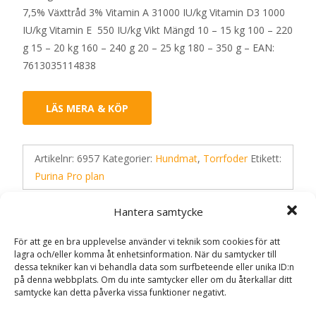
7,5% Växttråd 3% Vitamin A 31000 IU/kg Vitamin D3 1000
IU/kg Vitamin E 550 IU/kg Vikt Mängd 10 – 15 kg 100 – 220
g 15 – 20 kg 160 – 240 g 20 – 25 kg 180 – 350 g – EAN:
7613035114838
LÄS MERA & KÖP
Artikelnr:
6957
Kategorier:
Hundmat
,
Torrfoder
Etikett:
Purina Pro plan
Hantera samtycke
Recensioner (0)
För att ge en bra upplevelse använder vi teknik som cookies för att
lagra och/eller komma åt enhetsinformation. När du samtycker till
dessa tekniker kan vi behandla data som surfbeteende eller unika ID:n
Recensioner
på denna webbplats. Om du inte samtycker eller om du återkallar ditt
samtycke kan detta påverka vissa funktioner negativt.