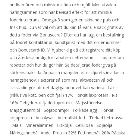
hudbarriären och minskar klåda och mjäll. Med utvalda
näringsämnen som har bevisad effekt för att minska
foderintolerans. Omega-3 som ger en skinande päls och
frisk hud. Du vet väl om att du kan få var 6:e säck gratis av
detta foder via Bonuscard? Efter du har lagt din beställning
på fodret kontaktar du kundtjänst med ditt ordernummer
och Bonuscard-ID. Vi hjälper dig då att registrera ditt köp
och återbetalar dig för rabatten i efterhand. Läs mer om
rabatter och hur du gör här. Se detaljerad fodergiva på
säckens baksida. Anpassa mängden efter djurets inviduella
näringsbehov. Faktorer så som ras, aktivitetsnivå och
livsstadie gör att det dagliga behovet kan variera. Lax
(inklusive kött, ben och fjäll) 17% Torkat laxprotein Ris
16% Dehydrerat fjäderfäprotein Majsstärkelse
Majsglutenmjöl Sojabönmjöl Torkade ägg Torkat
sojaprotein Autolysat Animaliskt fett Torkad betmassa
Majs Mineralämnen Fiskolja Cellulosa Sojaolja
Näringsinnehåll Andel Protein 32% Fettinnehåll 20% Råaska