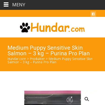
MENY
Medium Puppy Sensitive Skin
Salmon – 3 kg – Purina Pro Plan
Hundar.com
>
Produkter
>
Medium Puppy Sensitive Skin
Salmon – 3 kg – Purina Pro Plan