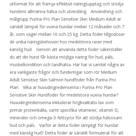
utformat för att främja effektivt näringsupptag och stödja
hundens allmänna hälsa och utveckling. Användning och
målgrupp Purina Pro Plan Sensitive Skin Medium Adult är
särskilt lämpat för vuxna hundar mellan 12 månader och 7
år, som väger mellan 10 och 25 kg. Detta foder tillgodoser
de unika näringsbehoven hos medelstora raser med
känslig hud. Genom att använda detta foder säkerställer
du att din hund får bästa möjliga näring för hud, päls,
muskelkondition och tandhälsa. Här har vi samlat några av
era vanligaste frågor och funderingar som rör Medium
Adult Sensitive Skin Salmon hundfoder från Purina Pro
Plan: Vilka är huvudingredienserna i Purina Pro Plan
Sensitive Skin Hundfoder för medelstora vuxna hundar?
Huvudingredienserna inkluderar högkvalitativ lax som
primär proteinkälla, samt specifika vitaminer, vitamin D,
mineraler och omega-3-fettsyror för att stödja hälsosam
hud och päls. Varför är detta foder lämpligt för hundar
med känslig hud? Detta foder är särskilt formulerat för att