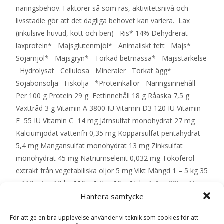
näringsbehov. Faktorer så som ras, aktivitetsnivå och
livsstadie gör att det dagliga behovet kan variera. Lax
(inkulsive huvud, kött och ben) Ris* 14% Dehydrerat
laxprotein* Majsglutenmjöl* Animaliskt fett Majs*
Sojamjöl* Majsgryn* Torkad betmassa* Majsstärkelse
Hydrolysat Cellulosa Mineraler Torkat ägg*
Sojabönsolja Fiskolja *Proteinkällor Näringsinnehåll
Per 100 g Protein 29 g Fettinnehåll 18 g Råaska 7,5 g
Växttråd 3 g Vitamin A 3800 IU Vitamin D3 120 IU Vitamin
E 55 IU Vitamin C 14 mg Järnsulfat monohydrat 27 mg
Kalciumjodat vattenfri 0,35 mg Kopparsulfat pentahydrat
5,4 mg Mangansulfat monohydrat 13 mg Zinksulfat
monohydrat 45 mg Natriumselenit 0,032 mg Tokoferol
extrakt från vegetabiliska oljor 5 mg Vikt Mängd 1 – 5 kg 35
– 110 g 5 – 10 kg 110 – 175 g 10 – 15 kg 175 – 225 g 15 –
20 kg 225 – 275 g 20 – 25 kg 275 – 320 g 25 – 35 kg 320 –
Hantera samtycke
400 g 35 – 45 kg 400 – 475 g 45 – 60 kg 475 – 575 g 60 –
För att ge en bra upplevelse använder vi teknik som cookies för att
70 kg 575 – 640 g – EAN: 7613035120464