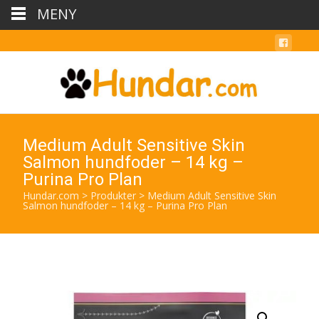
MENY
Medium Adult Sensitive Skin
Salmon hundfoder – 14 kg –
Purina Pro Plan
Hundar.com
>
Produkter
>
Medium Adult Sensitive Skin
Salmon hundfoder – 14 kg – Purina Pro Plan