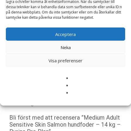
lagra och/eller komma åt enhetsinformation. När du samtycker till
dessa tekniker kan vi behandla data som surfbeteende eller unika ID:n
på denna webbplats. Om du inte samtycker eller om du återkallar ditt
LÄS MERA & KÖP
samtycke kan detta påverka vissa funktioner negativt.
Acceptera
Artikelnr:
728
Kategorier:
Hundmat
,
Torrfoder
Etikett:
Purina Pro plan
Neka
Visa preferenser
Recensioner (0)
Recensioner
Det finns inga recensioner än.
Bli först med att recensera ”Medium Adult
Sensitive Skin Salmon hundfoder – 14 kg –