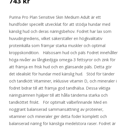
743
kr
Purina Pro Plan Sensitive Skin Medium Adult är ett
hundfoder speciellt utvecklat för att stödja hundar med
känslig hud och deras näringsbehov. Fodret har lax som
huvudingrediens, vilket säkerställer en högkvalitativ
proteinkälla som främjar starka muskler och optimal
kroppskondition. Hälsosam hud och päls Fodret innehåller
höga nivåer av långkedjiga omega-3 fettsyror och zink för
att främja en frisk hud och en glänsande päls. Detta gör
det idealiskt för hundar med känslig hud. Stöd för tänder
och tandkött Vitaminer, inklusive vitamin D, och mineraler i
fodret bidrar till att främja god tandhälsa. Dessa viktiga
näringsämnen hjälper till att hålla tänderna starka och
tandköttet friskt. För optimalt välbefinnande Med en
noggrant balanserad sammansättning av proteiner,
vitaminer och mineraler ger detta foder komplett och
balanserad näring för känsliga medelstora raser. Fodret är