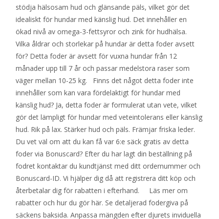
stödja hälsosam hud och glänsande päls, vilket gör det
idealiskt för hundar med känslig hud. Det innehåller en
ökad nivå av omega-3-fettsyror och zink för hudhälsa.
Vilka åldrar och storlekar på hundar är detta foder avsett
för? Detta foder är avsett för vuxna hundar från 12
månader upp till 7 år och passar medelstora raser som
väger mellan 10-25 kg. Finns det något detta foder inte
innehåller som kan vara fördelaktigt för hundar med
känslig hud? Ja, detta foder är formulerat utan vete, vilket
gör det lämpligt för hundar med veteintolerans eller känslig
hud. Rik på lax. Stärker hud och päls. Främjar friska leder.
Du vet väl om att du kan få var 6:e säck gratis av detta
foder via Bonuscard? Efter du har lagt din beställning på
fodret kontaktar du kundtjänst med ditt ordernummer och
Bonuscard-ID. Vi hjälper dig då att registrera ditt köp och
återbetalar dig för rabatten i efterhand. Läs mer om
rabatter och hur du gör här. Se detaljerad fodergiva på
säckens baksida. Anpassa mängden efter djurets inviduella