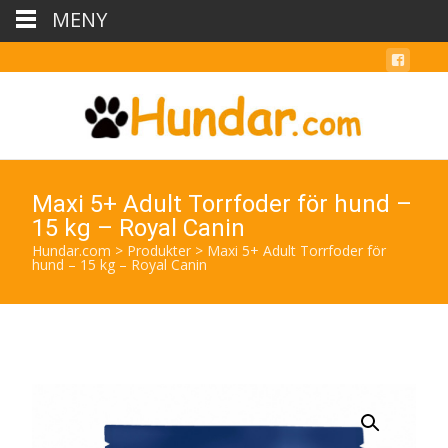
MENY
Maxi 5+ Adult Torrfoder för hund –
15 kg – Royal Canin
Hundar.com
>
Produkter
>
Maxi 5+ Adult Torrfoder för
hund – 15 kg – Royal Canin