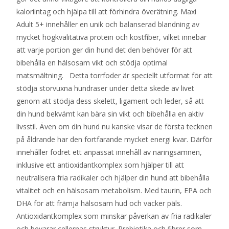
kaloriintag och hjälpa till att förhindra överätning. Maxi
Adult 5+ innehåller en unik och balanserad blandning av
mycket högkvalitativa protein och kostfiber, vilket innebär
att varje portion ger din hund det den behöver för att
bibehålla en hälsosam vikt och stödja optimal
matsmältning. Detta torrfoder är speciellt utformat för att
stödja storvuxna hundraser under detta skede av livet
genom att stödja dess skelett, ligament och leder, så att
din hund bekvämt kan bära sin vikt och bibehålla en aktiv
livsstil. Även om din hund nu kanske visar de första tecknen
på åldrande har den fortfarande mycket energi kvar. Därför
innehåller fodret ett anpassat innehåll av näringsämnen,
inklusive ett antioxidantkomplex som hjälper till att
neutralisera fria radikaler och hjälper din hund att bibehålla
vitalitet och en hälsosam metabolism. Med taurin, EPA och
DHA för att främja hälsosam hud och vacker päls.
Antioxidantkomplex som minskar påverkan av fria radikaler
och bevarar cellernas struktur. Prebiotika och fibrer som