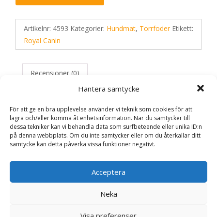
Artikelnr:
4593
Kategorier:
Hundmat
,
Torrfoder
Etikett:
Royal Canin
Recensioner (0)
Hantera samtycke
För att ge en bra upplevelse använder vi teknik som cookies för att
Recensioner
lagra och/eller komma åt enhetsinformation. När du samtycker till
dessa tekniker kan vi behandla data som surfbeteende eller unika ID:n
på denna webbplats. Om du inte samtycker eller om du återkallar ditt
Det finns inga recensioner än.
samtycke kan detta påverka vissa funktioner negativt.
Bli först med att recensera ”Maxi 5+ Adult
Acceptera
Torrfoder för hund – 15 kg – Royal Canin”
Din e-postadress kommer inte publiceras.
Obligatoriska fält
Neka
är märkta
*
Ditt betyg
*
Visa preferenser