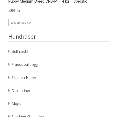
Puppy Medium Breed CPD-M – 4 kg – Specific
459
kr
LÄS MERA & KÖP
Hundraser
Bullmastiff
Fransk bulldogg
Siberian Husky
Dalmatiner
Mops
Shetland Sheepdog