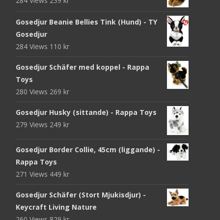
284 Views
239
kr
Gosedjur Beanie Bellies Tink (Hund) - TY
Gosedjur
284 Views
110
kr
Gosedjur Schäfer med koppel - Rappa
Toys
280 Views
269
kr
Gosedjur Husky (sittande) - Rappa Toys
279 Views
249
kr
Gosedjur Border Collie, 45cm (liggande) -
Rappa Toys
271 Views
449
kr
Gosedjur Schäfer (Stort Mjukisdjur) -
Keycraft Living Nature
260 Views
829
kr