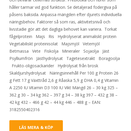
håller tarmar vid god funktion. Se detaljerad fodergiva på
påsens baksida. Anpassa mängden efter djurets individuella
näringsbehov. Faktorer så som ras, aktivitetsnivå och
livsstadie gör att det dagliga behovet kan variera. Torkat
fågelprotein Majs Ris Hydrolyserat animaliskt protein
Vegetabiliskt proteinisolat Majsmjöl Vetemjöl
Betmassa Vete Fiskolja Mineraler Sojaolja Jäst
Psylliumfrön Jästhydrolysat Tagetesextrakt Boragoolja
Frukto-oligosackarider Hydrolysat från brosk
Skaldjurshydrolysat Näringsinnehåll Per 100 g Protein 26
g Fett 17 g Växttråd 2,6 g Råaska 5,9 g DHA 0,4 g Vitamin
A 2250 IU Vitamin D3 100 IU Vikt Mängd 26 – 30 kg 325 –
362 g 30 – 34 kg 362 – 397 g 34 – 38 kg 397 – 432 g 38 –
42 kg 432 – 466 g 42 – 44 kg 446 – 488 g – EAN:
3182550402316
LÄS MERA & KÖP