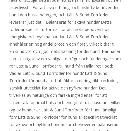
råvaror stödjer detta foder ett starkt immunsystem och en
aktiv livsstil. För att leva ett långt och friskt liv behöver din
hund den bästa näringen, och Lätt & Sund Torrfoder
levererar just det. Balanserat för aktiva hundar Detta
foder är speciellt utformat för att möta behoven hos
energiska och nyfikna hundar. Lätt & Sund Torrfoder
innehåller en hög andel protein och fibrer, vilket bidrar till
en sund vikt och god matsmältning för din hund. Här har vi
samlat några av era vanligaste frågor och funderingar som
rör Lätt & Sund Torrfoder till hund från Halla Pet Food:
Vad är Lätt & Sund Torrfoder för hund? Lätt & Sund
Torrfoder för hund är ett utsökt och näringsrikt torrfoder,
särskilt utvecklat för aktiva och nyfikna hundar. Det
tillverkas av naturliga och färska ingredienser för att
säkerställa optimal hälsa och energi för ditt husdjur. Vilken
typ av hundar är Lätt & Sund Torrfoder för hund lämpligt
för? Lätt & Sund Torrfoder för hund är specifikt utvecklat
för aktiva och nyfikna hundar som behöver en balanserad