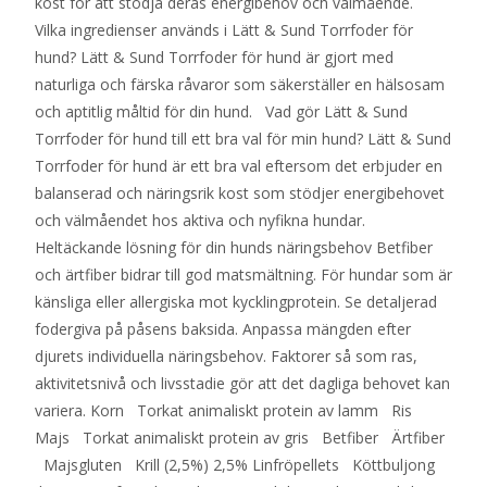
kost för att stödja deras energibehov och välmående.
Vilka ingredienser används i Lätt & Sund Torrfoder för
hund? Lätt & Sund Torrfoder för hund är gjort med
naturliga och färska råvaror som säkerställer en hälsosam
och aptitlig måltid för din hund. Vad gör Lätt & Sund
Torrfoder för hund till ett bra val för min hund? Lätt & Sund
Torrfoder för hund är ett bra val eftersom det erbjuder en
balanserad och näringsrik kost som stödjer energibehovet
och välmåendet hos aktiva och nyfikna hundar.
Heltäckande lösning för din hunds näringsbehov Betfiber
och ärtfiber bidrar till god matsmältning. För hundar som är
känsliga eller allergiska mot kycklingprotein. Se detaljerad
fodergiva på påsens baksida. Anpassa mängden efter
djurets individuella näringsbehov. Faktorer så som ras,
aktivitetsnivå och livsstadie gör att det dagliga behovet kan
variera. Korn Torkat animaliskt protein av lamm Ris
Majs Torkat animaliskt protein av gris Betfiber Ärtfiber
Majsgluten Krill (2,5%) 2,5% Linfröpellets Köttbuljong