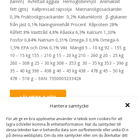
(lamm) Avfettad äggula Hemoglobinmjöl Animaliskt
fett (gris) Kallpressad rapsolja Mannanoligosackarider
0,3% Fruktooligosackarider 0,2% Kaliumklorid β-glukaner
från jäst 0,1% Näringsinnehåll Procent Råprotein 28%
Råfett 8% Växttråd 4,8% Råaska 6,3% Kalcium 1,20%
Fosfor 0,84% Natrium 0,31% Omega-3 0,6% Omega-6
1,5% EPA och DHA 0,1% Vikt Mängd 5 – 10 kg 92 – 155 g
10 – 15 kg 155 – 210 g 15 – 20 kg 210 – 260 g 20 – 25 kg
260 – 308 g 25 – 30 kg 308 – 353 g 30 – 35 kg 353 – 396 g
35 – 40 kg 396 – 438 g 40 – 45 kg 438 – 478 g 45 – 50 kg
478 – 518 g – EAN: 7350003233428
LÄS MERA & KÖP
Hantera samtycke
För att ge en bra upplevelse använder vi teknik som cookies för att
Artikelnr:
26806
Kategorier:
Hundmat
,
Torrfoder
lagra och/eller komma åt enhetsinformation. När du samtycker till
Etikett:
Halla Pet Food
dessa tekniker kan vi behandla data som surfbeteende eller unika ID:n
på denna webbplats. Om du inte samtycker eller om du återkallar ditt