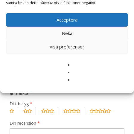
samtycke kan detta påverka vissa funktioner negativt.
Recensioner (0)
Acceptera
Recensioner
Neka
Visa preferenser
Det finns inga recensioner än.
Bli först med att recensera ”Lätt & Sund
Torrfoder till Hund – 3,25 kg – Halla Pet
Food”
Din e-postadress kommer inte publiceras.
Obligatoriska fält
är märkta
*
Ditt betyg
*
Din recension
*