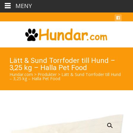
MENY
Lätt & Sund Torrfoder till Hund –
3,25 kg – Halla Pet Food
Hundar.com
>
Produkter
>
Lätt & Sund Torrfoder till Hund
– 3,25 kg – Halla Pet Food