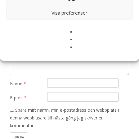
Din e-postadress kommer inte publiceras.
Obligatoriska fält
Visa preferenser
är märkta
*
Ditt betyg
*
Din recension
*
Namn
*
E-post
*
Spara mitt namn, min e-postadress och webbplats i
denna webbläsare till nästa gång jag skriver en
kommentar.