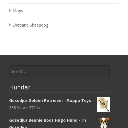
Mops
Shetland Sheepdog
Search
for:
Hundar
Gosedjur Golden Retriever - Rappa Toys
388 Views
279
kr
Gosedjur Beanie Boos Hugo Hund - TY
Gosedjur