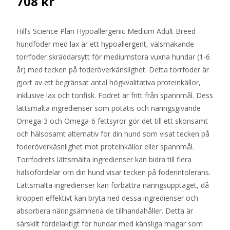
708
kr
Hill’s Science Plan Hypoallergenic Medium Adult Breed
hundfoder med lax är ett hypoallergent, välsmakande
torrfoder skräddarsytt för mediumstora vuxna hundar (1-6
år) med tecken på foderöverkänslighet. Detta torrfoder är
gjort av ett begränsat antal högkvalitativa proteinkällor,
inklusive lax och tonfisk. Fodret är fritt från spannmål. Dess
lättsmälta ingredienser som potatis och näringsgivande
Omega-3 och Omega-6 fettsyror gör det till ett skonsamt
och hälsosamt alternativ för din hund som visat tecken på
foderöverkäsnlighet mot proteinkällor eller spannmål.
Torrfodrets lättsmälta ingredienser kan bidra till flera
hälsofördelar om din hund visar tecken på foderintolerans.
Lättsmälta ingredienser kan förbättra näringsupptaget, då
kroppen effektivt kan bryta ned dessa ingredienser och
absorbera näringsämnena de tillhandahåller. Detta är
särskilt fördelaktigt för hundar med känsliga magar som