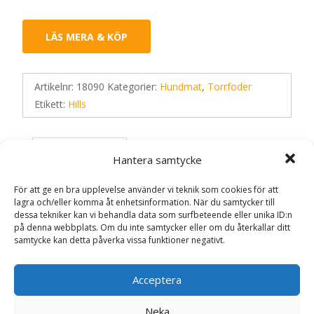
LÄS MERA & KÖP
Artikelnr:
18090
Kategorier:
Hundmat
,
Torrfoder
Etikett:
Hills
Recensioner (0)
Hantera samtycke
För att ge en bra upplevelse använder vi teknik som cookies för att
lagra och/eller komma åt enhetsinformation. När du samtycker till
Recensioner
dessa tekniker kan vi behandla data som surfbeteende eller unika ID:n
på denna webbplats. Om du inte samtycker eller om du återkallar ditt
samtycke kan detta påverka vissa funktioner negativt.
Det finns inga recensioner än.
Bli först med att recensera
Acceptera
”Hypoallergenic Adult Medium Breed
Neka
Hundfoder med Lax – 14 kg – Hill’s”