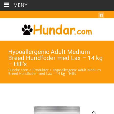
MENY
Hypoallergenic Adult Medium
Breed Hundfoder med Lax – 14 kg
– Hill’s
Hundar.com
>
Produkter
>
Hypoallergenic Adult Medium
Breed Hundfoder med Lax – 14 kg – Hill’s