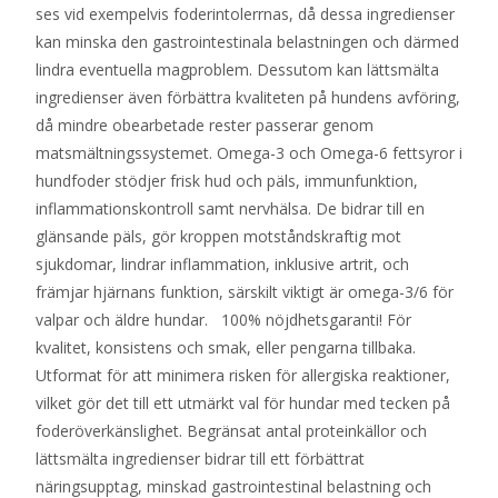
ses vid exempelvis foderintolerrnas, då dessa ingredienser
kan minska den gastrointestinala belastningen och därmed
lindra eventuella magproblem. Dessutom kan lättsmälta
ingredienser även förbättra kvaliteten på hundens avföring,
då mindre obearbetade rester passerar genom
matsmältningssystemet. Omega-3 och Omega-6 fettsyror i
hundfoder stödjer frisk hud och päls, immunfunktion,
inflammationskontroll samt nervhälsa. De bidrar till en
glänsande päls, gör kroppen motståndskraftig mot
sjukdomar, lindrar inflammation, inklusive artrit, och
främjar hjärnans funktion, särskilt viktigt är omega-3/6 för
valpar och äldre hundar. 100% nöjdhetsgaranti! För
kvalitet, konsistens och smak, eller pengarna tillbaka.
Utformat för att minimera risken för allergiska reaktioner,
vilket gör det till ett utmärkt val för hundar med tecken på
foderöverkänslighet. Begränsat antal proteinkällor och
lättsmälta ingredienser bidrar till ett förbättrat
näringsupptag, minskad gastrointestinal belastning och