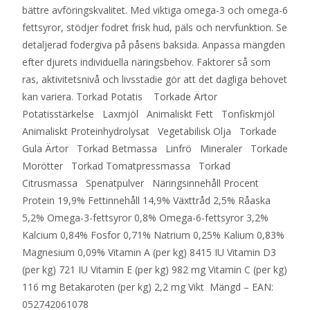
bättre avföringskvalitet. Med viktiga omega-3 och omega-6
fettsyror, stödjer fodret frisk hud, päls och nervfunktion. Se
detaljerad fodergiva på påsens baksida. Anpassa mängden
efter djurets individuella näringsbehov. Faktorer så som
ras, aktivitetsnivå och livsstadie gör att det dagliga behovet
kan variera. Torkad Potatis Torkade Ärtor
Potatisstärkelse Laxmjöl Animaliskt Fett Tonfiskmjöl
Animaliskt Proteinhydrolysat Vegetabilisk Olja Torkade
Gula Ärtor Torkad Betmassa Linfrö Mineraler Torkade
Morötter Torkad Tomatpressmassa Torkad
Citrusmassa Spenatpulver Näringsinnehåll Procent
Protein 19,9% Fettinnehåll 14,9% Växttråd 2,5% Råaska
5,2% Omega-3-fettsyror 0,8% Omega-6-fettsyror 3,2%
Kalcium 0,84% Fosfor 0,71% Natrium 0,25% Kalium 0,83%
Magnesium 0,09% Vitamin A (per kg) 8415 IU Vitamin D3
(per kg) 721 IU Vitamin E (per kg) 982 mg Vitamin C (per kg)
116 mg Betakaroten (per kg) 2,2 mg Vikt Mängd – EAN:
052742061078