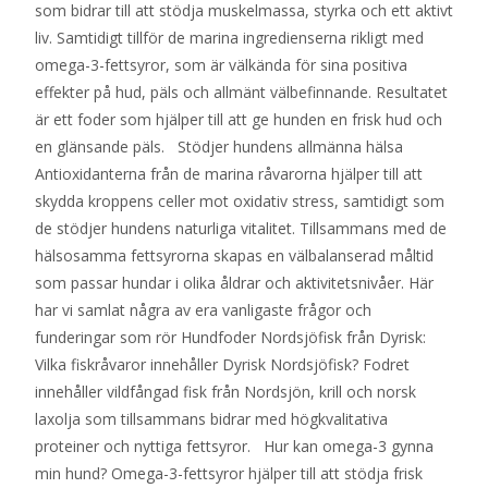
som bidrar till att stödja muskelmassa, styrka och ett aktivt
liv. Samtidigt tillför de marina ingredienserna rikligt med
omega-3-fettsyror, som är välkända för sina positiva
effekter på hud, päls och allmänt välbefinnande. Resultatet
är ett foder som hjälper till att ge hunden en frisk hud och
en glänsande päls. Stödjer hundens allmänna hälsa
Antioxidanterna från de marina råvarorna hjälper till att
skydda kroppens celler mot oxidativ stress, samtidigt som
de stödjer hundens naturliga vitalitet. Tillsammans med de
hälsosamma fettsyrorna skapas en välbalanserad måltid
som passar hundar i olika åldrar och aktivitetsnivåer. Här
har vi samlat några av era vanligaste frågor och
funderingar som rör Hundfoder Nordsjöfisk från Dyrisk:
Vilka fiskråvaror innehåller Dyrisk Nordsjöfisk? Fodret
innehåller vildfångad fisk från Nordsjön, krill och norsk
laxolja som tillsammans bidrar med högkvalitativa
proteiner och nyttiga fettsyror. Hur kan omega-3 gynna
min hund? Omega-3-fettsyror hjälper till att stödja frisk