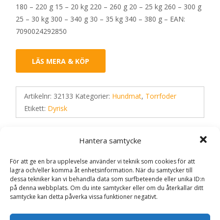
180 – 220 g 15 – 20 kg 220 – 260 g 20 – 25 kg 260 – 300 g
25 – 30 kg 300 – 340 g 30 – 35 kg 340 – 380 g – EAN:
7090024292850
LÄS MERA & KÖP
Artikelnr:
32133
Kategorier:
Hundmat
,
Torrfoder
Etikett:
Dyrisk
Hantera samtycke
Recensioner (0)
För att ge en bra upplevelse använder vi teknik som cookies för att
lagra och/eller komma åt enhetsinformation. När du samtycker till
dessa tekniker kan vi behandla data som surfbeteende eller unika ID:n
Recensioner
på denna webbplats. Om du inte samtycker eller om du återkallar ditt
samtycke kan detta påverka vissa funktioner negativt.
Det finns inga recensioner än.