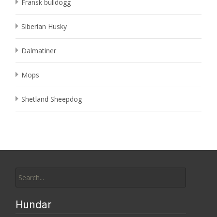
Fransk bulldogg
Siberian Husky
Dalmatiner
Mops
Shetland Sheepdog
Search
for:
Hundar