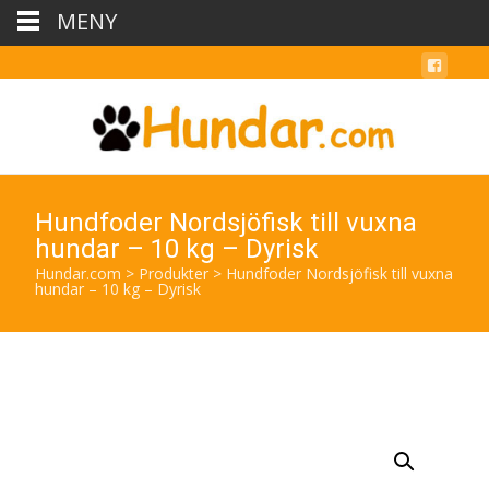
MENY
Hundfoder Nordsjöfisk till vuxna
hundar – 10 kg – Dyrisk
Hundar.com
>
Produkter
>
Hundfoder Nordsjöfisk till vuxna
hundar – 10 kg – Dyrisk