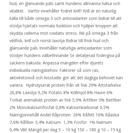
hud, en glänsande päls samt hundens allmänna hälsa och
vitalitet. Varför innehåller fodret krill? Krill är en naturlig
källa till både omega-3 och antioxidanter som bidrar till att
stödja hjärtats normala funktion och hjälper kroppen att
skydda cellerna mot oxidativ stress. Rik på omega-3 från
vildfisk, krill och norsk laxolja Bidrar till frisk hud och
glänsande päls Innehåller naturliga antioxidanter som
stödjer hundens välbefinnande Se detaljerad fodergiva på
säckens baksida. Anpassa mängden efter djurets
individuella näringsbehov. Faktorer så som ras,
aktivitetsnivå och livsstadie gör att det dagliga behovet kan
variera. Hydrolyserat protein från vit fisk 29% Ärtstärkelse
26,8% Laxolja 9,2% Potatis 8% Krillmjöl 8% Havre 6%
Torkat animaliskt protein av fisk 5,9% Ärtfiber 3% Betfiber
2% Monokalciumfosfat 0,8% Kalciumkarbonat 0,5%
Näringsinnehåll Andel Råprotein 26% Råfett 16% Råaska
7,6% Råfiber 3,4% Kalcium 1,3% Fosfor 1% Natrium
0,4% Vikt Mängd per dag 5 – 10 kg 150 – 180 g 10 – 15 kg