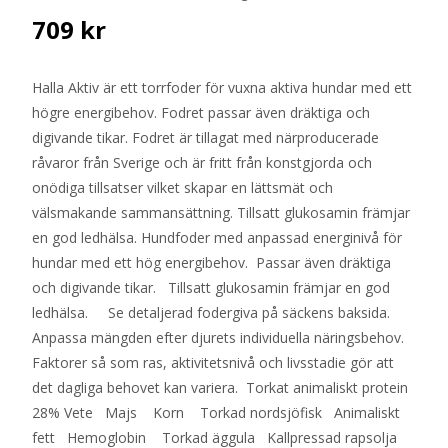
709
kr
Halla Aktiv är ett torrfoder för vuxna aktiva hundar med ett
högre energibehov. Fodret passar även dräktiga och
digivande tikar. Fodret är tillagat med närproducerade
råvaror från Sverige och är fritt från konstgjorda och
onödiga tillsatser vilket skapar en lättsmät och
välsmakande sammansättning. Tillsatt glukosamin främjar
en god ledhälsa. Hundfoder med anpassad energinivå för
hundar med ett hög energibehov. Passar även dräktiga
och digivande tikar. Tillsatt glukosamin främjar en god
ledhälsa. Se detaljerad fodergiva på säckens baksida.
Anpassa mängden efter djurets individuella näringsbehov.
Faktorer så som ras, aktivitetsnivå och livsstadie gör att
det dagliga behovet kan variera. Torkat animaliskt protein
28% Vete Majs Korn Torkad nordsjöfisk Animaliskt
fett Hemoglobin Torkad äggula Kallpressad rapsolja