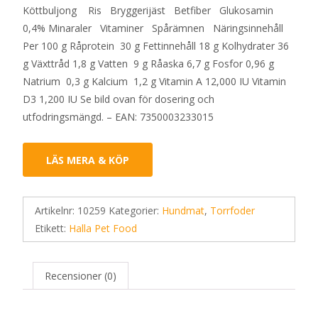
Köttbuljong Ris Bryggerijäst Betfiber Glukosamin
0,4% Minaraler Vitaminer Spårämnen Näringsinnehåll
Per 100 g Råprotein 30 g Fettinnehåll 18 g Kolhydrater 36
g Växttråd 1,8 g Vatten 9 g Råaska 6,7 g Fosfor 0,96 g
Natrium 0,3 g Kalcium 1,2 g Vitamin A 12,000 IU Vitamin
D3 1,200 IU Se bild ovan för dosering och
utfodringsmängd. – EAN: 7350003233015
LÄS MERA & KÖP
Artikelnr:
10259
Kategorier:
Hundmat
,
Torrfoder
Etikett:
Halla Pet Food
Recensioner (0)