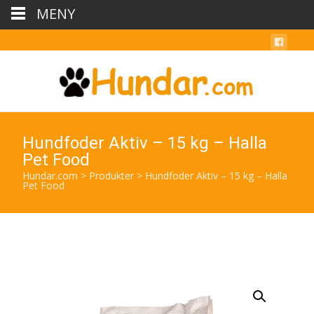
MENY
Hundfoder Aktiv – 15 kg – Halla
Pet Food
Hundar.com
>
Produkter
>
Hundfoder Aktiv – 15 kg – Halla
Pet Food