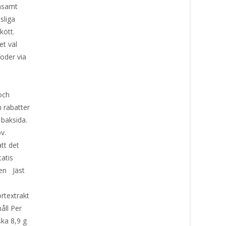
onsamt
sliga
tkött.
et väl
foder via
 och
 rabatter
 baksida.
v.
att det
otatis
len Jäst
rtextrakt
ll Per
ska 8,9 g