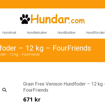
Hundmat
Hundleksaker
Hundbutiker
Hundförsäkr
foder – 12 kg – FourFriends
oder – 12 kg – FourFriends
Grain Free Venison Hundfoder – 12 kg 
FourFriends
671
kr