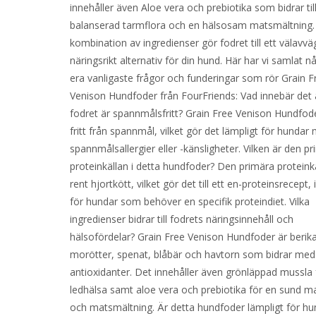
innehåller även Aloe vera och prebiotika som bidrar til
balanserad tarmflora och en hälsosam matsmältning
kombination av ingredienser gör fodret till ett välavvä
näringsrikt alternativ för din hund. Här har vi samlat n
era vanligaste frågor och funderingar som rör Grain F
Venison Hundfoder från FourFriends: Vad innebär det 
fodret är spannmålsfritt? Grain Free Venison Hundfode
fritt från spannmål, vilket gör det lämpligt för hundar
spannmålsallergier eller -känsligheter. Vilken är den p
proteinkällan i detta hundfoder? Den primära proteinkä
rent hjortkött, vilket gör det till ett en-proteinsrecept, 
för hundar som behöver en specifik proteindiet. Vilka
ingredienser bidrar till fodrets näringsinnehåll och
hälsofördelar? Grain Free Venison Hundfoder är berik
morötter, spenat, blåbär och havtorn som bidrar med
antioxidanter. Det innehåller även grönläppad mussla 
ledhälsa samt aloe vera och prebiotika för en sund m
och matsmältning. Är detta hundfoder lämpligt för h