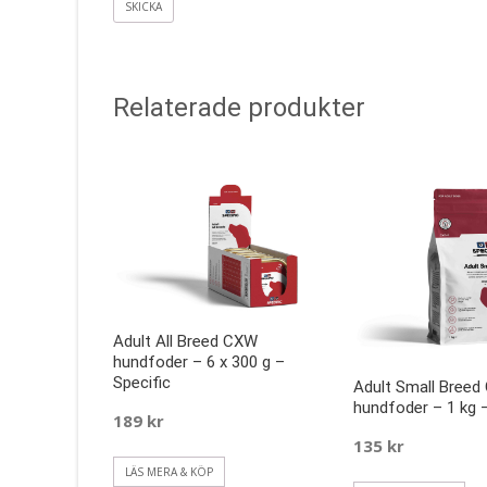
Relaterade produkter
Adult All Breed CXW
hundfoder – 6 x 300 g –
Specific
Adult Small Breed
hundfoder – 1 kg –
189
kr
135
kr
LÄS MERA & KÖP