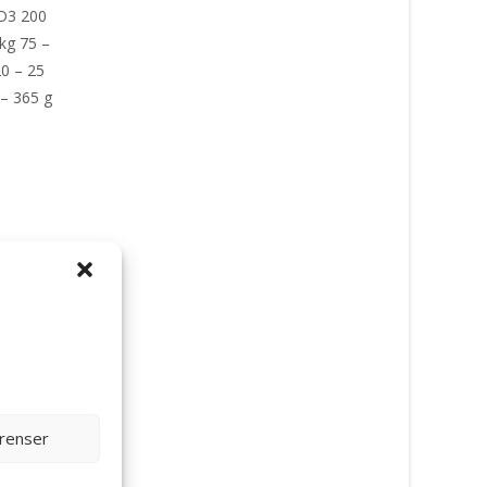
 D3 200
kg 75 –
20 – 25
 – 365 g
ett:
erenser