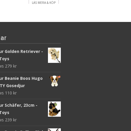
LÄS MERA & KÖP
LÄS MERA & KÖP
ar
r Golden Retriever -
Toys
ews
279
kr
ur Beanie Boos Hugo
 TY Gosedjur
ews
110
kr
ur Schäfer, 23cm -
Toys
ews
239
kr