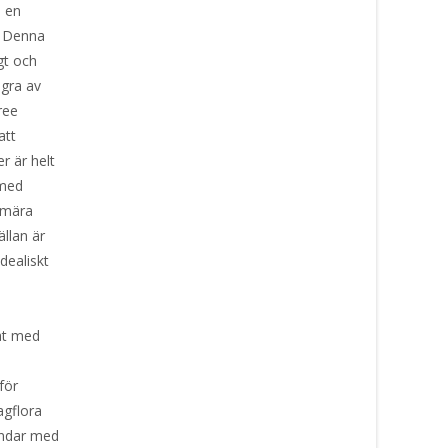
l en
. Denna
gt och
ågra av
ree
att
r är helt
 med
rimära
llan är
idealiskt
at med
för
agflora
undar med