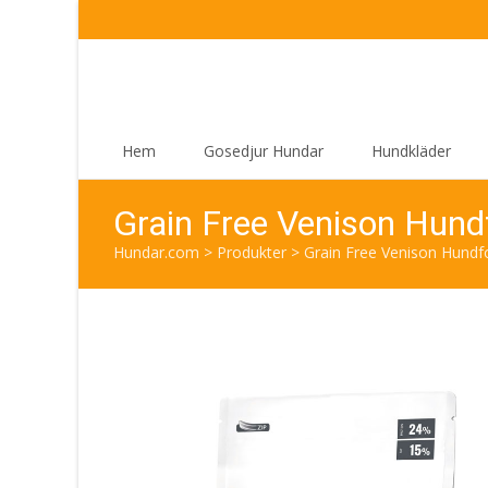
Skip
Hem
Gosedjur Hundar
Hundkläder
to
content
Grain Free Venison Hund
Hundar.com
>
Produkter
>
Grain Free Venison Hundf