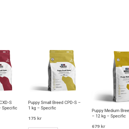
 CXD-S
Puppy Small Breed CPD-S –
 Specific
1 kg – Specific
Puppy Medium Bre
– 12 kg – Specific
175
kr
679
kr