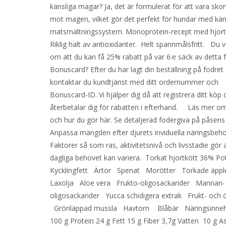
känsliga magar? Ja, det är formulerat för att vara sk
mot magen, vilket gör det perfekt för hundar med kän
matsmältningssystem. Monoprotein-recept med hjor
Riklig halt av antioxidanter. Helt spannmålsfritt. Du v
om att du kan få 25% rabatt på var 6:e säck av detta 
Bonuscard? Efter du har lagt din beställning på fodret
kontaktar du kundtjänst med ditt ordernummer och
Bonuscard-ID. Vi hjälper dig då att registrera ditt köp
återbetalar dig för rabatten i efterhand. Läs mer om
och hur du gör här. Se detaljerad fodergiva på påsens
Anpassa mängden efter djurets inviduella näringsbeho
Faktorer så som ras, aktivitetsnivå och livsstadie gör 
dagliga behovet kan variera. Torkat hjortkött 36% P
Kycklingfett Ärtor Spenat Morötter Torkade äpp
Laxolja Aloe vera Frukto-oligosackarider Mannan-
oligosackarider Yucca schidigera extrak Frukt- och ö
Grönläppad mussla Havtorn Blåbär Näringsinnehå
100 g Protein 24 g Fett 15 g Fiber 3,7g Vatten 10 g A