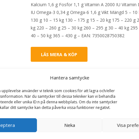
Kalcium 1,6 g Fosfor 1,1 g Vitamin A 2000 IU Vitamin
IU Omega-3 0,34 g Omega-6 1,6 g Vikt Mängd 5 – 10 
130 g 10 – 15 kg 130 – 175 g 15 – 20 kg 175 – 220 g 
kg 220 – 260 g 25 – 30 kg 260 – 295 g 30 – 40 kg 295
40 – 50 kg 365 – 430 g – EAN: 7350028750382
LÄS MERA & KÖP
Artikelnr:
5831
Kategorier:
Hundmat
,
Torrfoder
Etik
Hantera samtycke
FourFriends
a upplevelse använder vi teknik som cookies för att lagra och/eller
information. När du samtycker till dessa tekniker kan vi behandla
teende eller unika ID:n på denna webbplats. Om du inte samtycker
kallar ditt samtycke kan detta påverka vissa funktioner negativt.
ceptera
Neka
Visa pref