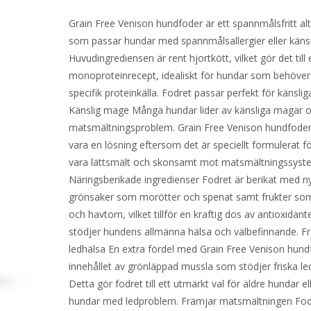
Grain Free Venison hundfoder är ett spannmålsfritt alt
som passar hundar med spannmålsallergier eller känsl
Huvudingrediensen är rent hjortkött, vilket gör det till 
monoproteinrecept, idealiskt för hundar som behöver
specifik proteinkälla. Fodret passar perfekt för känsli
Känslig mage Många hundar lider av känsliga magar 
matsmältningsproblem. Grain Free Venison hundfode
vara en lösning eftersom det är speciellt formulerat fö
vara lättsmält och skonsamt mot matsmältningssyst
Näringsberikade ingredienser Fodret är berikat med ny
grönsaker som morötter och spenat samt frukter so
och havtorn, vilket tillför en kraftig dos av antioxidan
stödjer hundens allmänna hälsa och välbefinnande. F
ledhälsa En extra fördel med Grain Free Venison hund
innehållet av grönläppad mussla som stödjer friska le
Detta gör fodret till ett utmärkt val för äldre hundar el
hundar med ledproblem. Främjar matsmältningen Fod