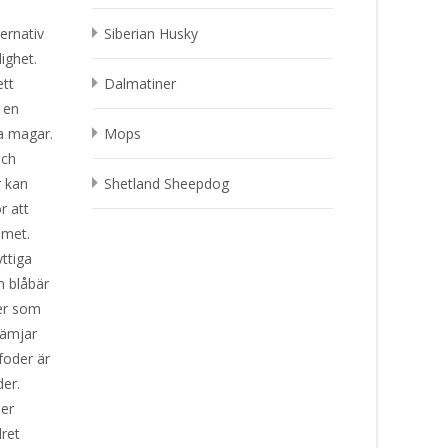
ernativ
Siberian Husky
ighet.
ett
Dalmatiner
 en
ga magar.
Mops
och
r kan
Shetland Sheepdog
r att
emet.
ttiga
m blåbär
ter som
rämjar
foder är
der.
ler
ret