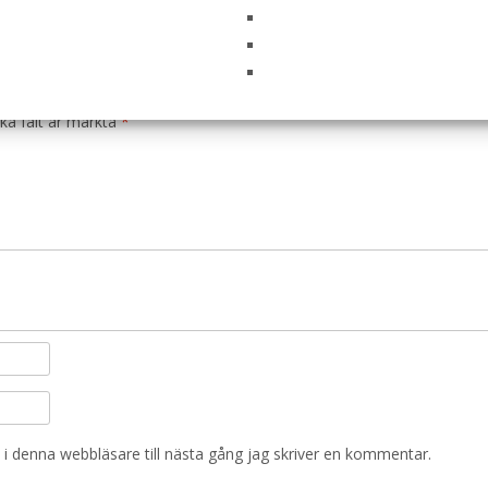
ee Venison Hundfoder – 12 kg – FourFriends”
ska fält är märkta
*
i denna webbläsare till nästa gång jag skriver en kommentar.