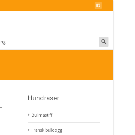
Search
ing
for:
Hundraser
–
Bullmastiff
Fransk bulldogg