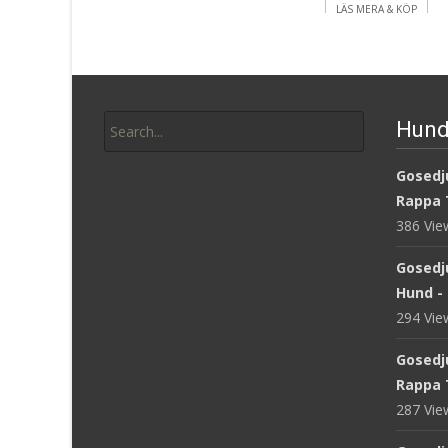
LÄS MERA & KÖP
Search
Hund
for:
Gosedju
Rappa 
386 Vi
Gosedj
Hund -
294 Vi
Gosedj
Rappa 
287 Vi