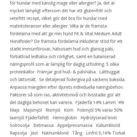
för hundar med känslig mage eller allergier? Ja, det är
mycket lämpligt eftersom det har ett glutenfritt och
vetefritt recept, vilket gör det bra för hundar med
matintoleranser eller allergier. Vilka är de främsta
fördelarna med att ge min hund Fit & Vital Medium Adult
Hundfoder? De främsta fördelarna inkluderar stöd för ett
starkt immunförsvar, hälsosam hud och glansig päls,
förbättrad ledhälsa och rörlighet, samt en balanserad
näringsprofil som är lämplig för daglig utfodring. 5 olika
proteinkällor Främjar god hud- & pälshälsa. Lätttuggat
och lättsmält. Se detaljerad fodergiva på säckens baksida.
Anpassa mängden efter djurets individuella näringsbehov.
Faktorer så som ras, aktivitetsnivå och livsstadie gör att
det dagliga behovet kan variera. Fjäderfä 14% Lamm 4%
Majs Majsmjöl Rismjöl Korn Fiskmjöl 5% varav 50%
laxmjöl Fjäderfäfett Hemoglobin Hydrolyserad lever
Solrosolja Betmassa Äppelpressmassa Kaliumklorid
Rapsolja Jäst Natriumklorid Tång Linfrö 0,16% Torkat