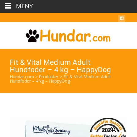
MENY
Fit & Vital Medium Adult
Hundfoder – 4 kg – HappyDog
Hundar.com
>
Produkter
>
Fit & Vital Medium Adult
Hundfoder – 4 kg – HappyDog