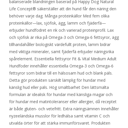
balanserade blandningen baserad på Happy Dog Natural
Life Concept® säkerställer att din hund får den näring den
behöver varje dag. Många proteinkällor Med fem olika
proteinkällor—lax, sjöfisk, ägg, lamm och fjäderfä—
erbjuder hundfodret en rik och varierad proteinprofil. Lax
och sjöfisk är rika på Omega-3 och Omega-6 fettsyror, ägg
tillhandahåller biologiskt värdefullt protein, lamm bidrar
med viktiga mineraler, samt fjäderfä erbjuder näringsrika
spårelement. Essentiella fettsyror Fit & Vital Medium Adult
Hundfoder innehåller essentiella Omega-3 och Omega-6
fettsyror som bidrar till en hälsosam hud och blank päls.
Detta gör produkten särskilt lämplig för hundar med
känslig hud eller päls. Hög smältbarhet Den lättsmälta
formulan är idealisk för hundar med känsliga magar och
för hundar med matintoleranser eller allergier, då receptet
är både gluten- och vetefritt. Extra näringsämnen Innehåller
nyzeeländska musslor för ledhälsa samt vitamin C och
utvalda örter för att stärka immunförsvaret. Produkten