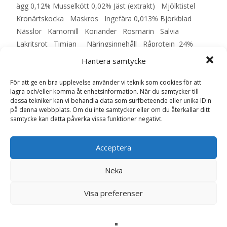
ägg 0,12% Musselkött 0,02% Jäst (extrakt) Mjölktistel
Kronärtskocka Maskros Ingefära 0,013% Björkblad
Nässlor Kamomill Koriander Rosmarin Salvia
Lakritsrot Timjan Näringsinnehåll Råprotein 24%
Råfett 135 Råfibrer 2,5% Råaska 6,5% Kalcium 1,4%
Hantera samtycke
Fosfor 0,95% Natrium 0,4% Omega-6-fettsyror 3%
Omega-3-fettsyror 0,3% Vikt Mängd/dag 11 – 15 kg 160 –
För att ge en bra upplevelse använder vi teknik som cookies för att
lagra och/eller komma åt enhetsinformation. När du samtycker till
200 g 15 – 20 kg 200 – 245 g 20 – 25 kg 245 – 290 g –
dessa tekniker kan vi behandla data som surfbeteende eller unika ID:n
EAN: 4001967135220
på denna webbplats. Om du inte samtycker eller om du återkallar ditt
samtycke kan detta påverka vissa funktioner negativt.
LÄS MERA & KÖP
Acceptera
Neka
Artikelnr:
9361
Kategorier:
Hundmat
,
Torrfoder
Etikett:
HappyDog
Visa preferenser
Recensioner (0)