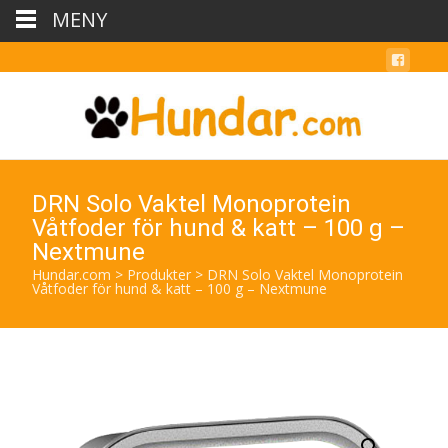
MENY
DRN Solo Vaktel Monoprotein
Våtfoder för hund & katt – 100 g –
Nextmune
Hundar.com
>
Produkter
>
DRN Solo Vaktel Monoprotein
Våtfoder för hund & katt – 100 g – Nextmune