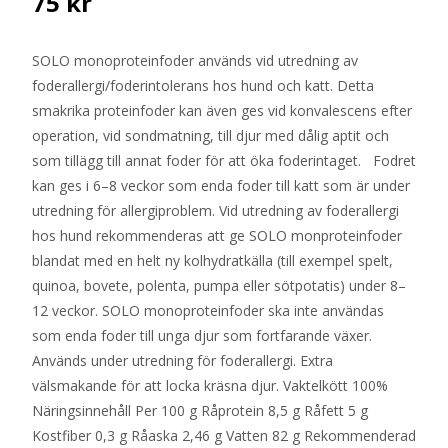
75
kr
SOLO monoproteinfoder används vid utredning av
foderallergi/foderintolerans hos hund och katt. Detta
smakrika proteinfoder kan även ges vid konvalescens efter
operation, vid sondmatning, till djur med dålig aptit och
som tillägg till annat foder för att öka foderintaget. Fodret
kan ges i 6–8 veckor som enda foder till katt som är under
utredning för allergiproblem. Vid utredning av foderallergi
hos hund rekommenderas att ge SOLO monproteinfoder
blandat med en helt ny kolhydratkälla (till exempel spelt,
quinoa, bovete, polenta, pumpa eller sötpotatis) under 8–
12 veckor. SOLO monoproteinfoder ska inte användas
som enda foder till unga djur som fortfarande växer.
Används under utredning för foderallergi. Extra
välsmakande för att locka kräsna djur. Vaktelkött 100%
Näringsinnehåll Per 100 g Råprotein 8,5 g Råfett 5 g
Kostfiber 0,3 g Råaska 2,46 g Vatten 82 g Rekommenderad