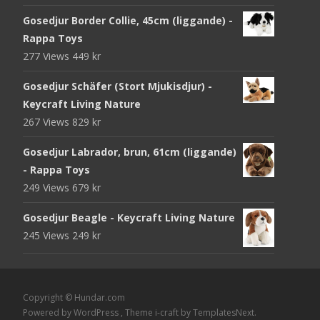
Gosedjur Border Collie, 45cm (liggande) -
Rappa Toys
277 Views
449
kr
Gosedjur Schäfer (Stort Mjukisdjur) -
Keycraft Living Nature
267 Views
829
kr
Gosedjur Labrador, brun, 61cm (liggande)
- Rappa Toys
249 Views
679
kr
Gosedjur Beagle - Keycraft Living Nature
245 Views
249
kr
Copyright © Hundar.com
Powered by WordPress
, Theme
i-craft
by TemplatesNext.