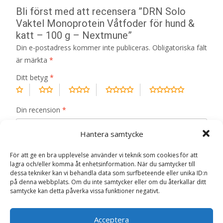
Bli först med att recensera ”DRN Solo
Vaktel Monoprotein Våtfoder för hund &
katt – 100 g – Nextmune”
Din e-postadress kommer inte publiceras.
Obligatoriska fält
är märkta
*
Ditt betyg
*
Din recension
*
Hantera samtycke
För att ge en bra upplevelse använder vi teknik som cookies för att
lagra och/eller komma åt enhetsinformation. När du samtycker till
Namn
*
dessa tekniker kan vi behandla data som surfbeteende eller unika ID:n
på denna webbplats. Om du inte samtycker eller om du återkallar ditt
samtycke kan detta påverka vissa funktioner negativt.
E-post
*
Spara mitt namn, min e-postadress och webbplats i
Acceptera