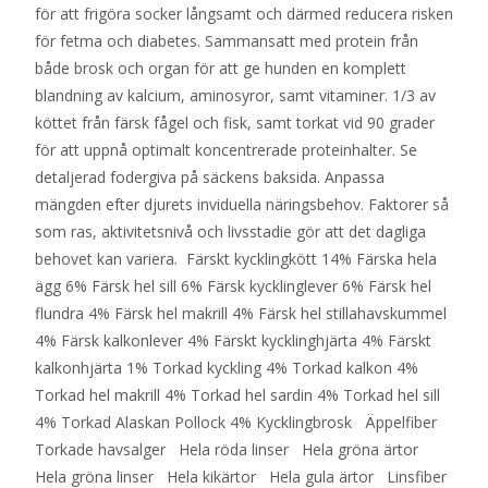
för att frigöra socker långsamt och därmed reducera risken
för fetma och diabetes. Sammansatt med protein från
både brosk och organ för att ge hunden en komplett
blandning av kalcium, aminosyror, samt vitaminer. 1/3 av
köttet från färsk fågel och fisk, samt torkat vid 90 grader
för att uppnå optimalt koncentrerade proteinhalter. Se
detaljerad fodergiva på säckens baksida. Anpassa
mängden efter djurets inviduella näringsbehov. Faktorer så
som ras, aktivitetsnivå och livsstadie gör att det dagliga
behovet kan variera. Färskt kycklingkött 14% Färska hela
ägg 6% Färsk hel sill 6% Färsk kycklinglever 6% Färsk hel
flundra 4% Färsk hel makrill 4% Färsk hel stillahavskummel
4% Färsk kalkonlever 4% Färskt kycklinghjärta 4% Färskt
kalkonhjärta 1% Torkad kyckling 4% Torkad kalkon 4%
Torkad hel makrill 4% Torkad hel sardin 4% Torkad hel sill
4% Torkad Alaskan Pollock 4% Kycklingbrosk Äppelfiber
Torkade havsalger Hela röda linser Hela gröna ärtor
Hela gröna linser Hela kikärtor Hela gula ärtor Linsfiber