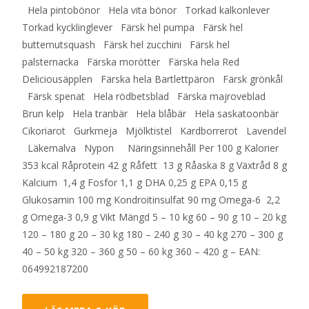
Hela pintobönor Hela vita bönor Torkad kalkonlever
Torkad kycklinglever Färsk hel pumpa Färsk hel
butternutsquash Färsk hel zucchini Färsk hel
palsternacka Färska morötter Färska hela Red
Deliciousäpplen Färska hela Bartlettpäron Färsk grönkål
Färsk spenat Hela rödbetsblad Färska majroveblad
Brun kelp Hela tranbär Hela blåbär Hela saskatoonbär
Cikoriarot Gurkmeja Mjölktistel Kardborrerot Lavendel
Läkemalva Nypon Näringsinnehåll Per 100 g Kalorier
353 kcal Råprotein 42 g Råfett 13 g Råaska 8 g Växtråd 8 g
Kalcium 1,4 g Fosfor 1,1 g DHA 0,25 g EPA 0,15 g
Glukosamin 100 mg Kondroitinsulfat 90 mg Omega-6 2,2
g Omega-3 0,9 g Vikt Mängd 5 – 10 kg 60 – 90 g 10 – 20 kg
120 – 180 g 20 – 30 kg 180 – 240 g 30 – 40 kg 270 – 300 g
40 – 50 kg 320 – 360 g 50 – 60 kg 360 – 420 g – EAN:
064992187200