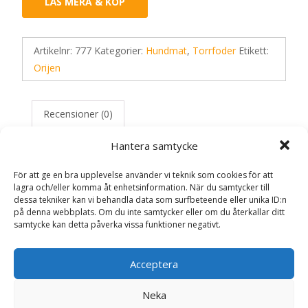
LÄS MERA & KÖP
Artikelnr:
777
Kategorier:
Hundmat
,
Torrfoder
Etikett:
Orijen
Recensioner (0)
Hantera samtycke
Recensioner
För att ge en bra upplevelse använder vi teknik som cookies för att
lagra och/eller komma åt enhetsinformation. När du samtycker till
dessa tekniker kan vi behandla data som surfbeteende eller unika ID:n
Det finns inga recensioner än.
på denna webbplats. Om du inte samtycker eller om du återkallar ditt
samtycke kan detta påverka vissa funktioner negativt.
Bli först med att recensera ”Dog Fit & Trim
Torrfoder – 2 kg – Orijen”
Acceptera
Din e-postadress kommer inte publiceras.
Obligatoriska fält
är märkta
*
Neka