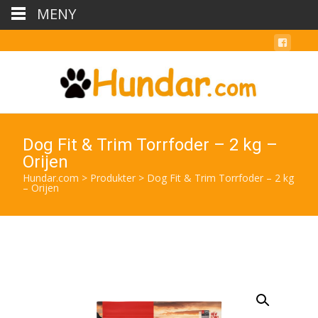
MENY
Dog Fit & Trim Torrfoder – 2 kg –
Orijen
Hundar.com
>
Produkter
>
Dog Fit & Trim Torrfoder – 2 kg
– Orijen