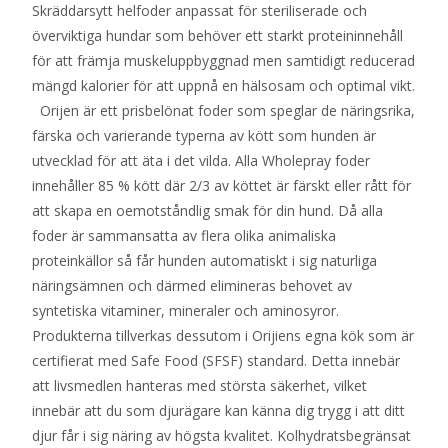
Skräddarsytt helfoder anpassat för steriliserade och
överviktiga hundar som behöver ett starkt proteininnehåll
för att främja muskeluppbyggnad men samtidigt reducerad
mängd kalorier för att uppnå en hälsosam och optimal vikt.
Orijen är ett prisbelönat foder som speglar de näringsrika,
färska och varierande typerna av kött som hunden är
utvecklad för att äta i det vilda. Alla Wholepray foder
innehåller 85 % kött där 2/3 av köttet är färskt eller rått för
att skapa en oemotståndlig smak för din hund. Då alla
foder är sammansatta av flera olika animaliska
proteinkällor så får hunden automatiskt i sig naturliga
näringsämnen och därmed elimineras behovet av
syntetiska vitaminer, mineraler och aminosyror.
Produkterna tillverkas dessutom i Orijiens egna kök som är
certifierat med Safe Food (SFSF) standard. Detta innebär
att livsmedlen hanteras med största säkerhet, vilket
innebär att du som djurägare kan känna dig trygg i att ditt
djur får i sig näring av högsta kvalitet. Kolhydratsbegränsat