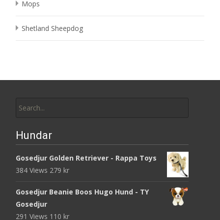
Mops
Shetland Sheepdog
Search
for:
Hundar
Gosedjur Golden Retriever - Rappa Toys
384 Views
279
kr
Gosedjur Beanie Boos Hugo Hund - TY
Gosedjur
291 Views
110
kr