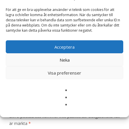
LÄS MERA & KÖP
För att ge en bra upplevelse använder vi teknik som cookies för att
lagra och/eller komma åt enhetsinformation. När du samtycker till
dessa tekniker kan vi behandla data som surfbeteende eller unika ID:n
Artikelnr:
359
Kategorier:
Hundmat
,
Torrfoder
Etikett:
på denna webbplats. Om du inte samtycker eller om du återkallar ditt
Eukanuba
samtycke kan detta påverka vissa funktioner negativt.
Acceptera
Recensioner (0)
Neka
Recensioner
Visa preferenser
Det finns inga recensioner än.
Bli först med att recensera ”Dog Daily Care
Overweight – 2,3 kg – Eukanuba”
Din e-postadress kommer inte publiceras.
Obligatoriska fält
är märkta
*