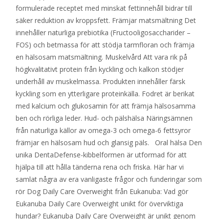
formulerade receptet med minskat fettinnehåll bidrar till
säker reduktion av kroppsfett. Främjar matsmältning Det
innehåller naturliga prebiotika (Fructooligosaccharider –
FOS) och betmassa för att stödja tarmfloran och främja
en hälsosam matsmältning. Muskelvård Att vara rik på
högkvalitativt protein från kyckling och kalkon stödjer
underhåll av muskelmassa. Produkten innehåller färsk
kyckling som en ytterligare proteinkälla. Fodret är berikat
med kalcium och glukosamin för att främja hälsosamma
ben och rörliga leder. Hud- och pälshälsa Näringsämnen
från naturliga källor av omega-3 och omega-6 fettsyror
främjar en hälsosam hud och glansig päls. Oral hälsa Den
unika DentaDefense-kibbelformen är utformad för att
hjälpa till att hålla tänderna rena och friska. Här har vi
samlat några av era vanligaste frågor och funderingar som
rör Dog Daily Care Overweight från Eukanuba: Vad gör
Eukanuba Daily Care Overweight unikt för överviktiga
hundar? Eukanuba Daily Care Overweight är unikt genom