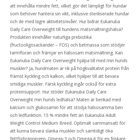
att innehålla mindre fett, vilket gör det lämpligt för hundar
som behöver hantera sin vikt, inklusive steriliserade hundar
och de med lägre aktivitetsnivåer. Hur bidrar Eukanuba
Daily Care Overweight till hundens matsmältningshälsa?
Produkten innehåller naturliga prebiotika
(fructooligosackarider – FOS) och betmassa som stödjer
tarmfloran och främjar en hälsosam matsmältning. Kan
Eukanuba Daily Care Overweight hjälpa till med min hunds
muskler? Ja, hundmaten är rik på högkvalitativt protein från
främst kyckling och kalkon, vilket hjälper till att bevara
smidiga muskler. Färsk kyckling ingår också för extra
proteinsupport. Hur stöder Eukanuba Daily Care
Overweight min hunds ledhälsa? Maten är berikad med
kalcium och glukosamin för att stödja hälsosamma ben
och ledfunktion. 15 % mindre fett än Eukanuba Adult
Weight Control Medium Breed. Optimalt sammansatt för
att kunna bevara slanka muskler och samtidigt öka
fettförbränningen. Omega-3 och Omega-6 för en friskare