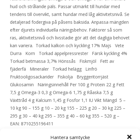
hud och strålande päls. Passar utmärkt till hundar med
tendens till övervikt, samt hundar med låg aktivitetsnivå. Se
detaljerad fodergiva på påsens baksida. Anpassa mängden
efter djurets individuella näringsbehov. Faktorer så som
ras, aktivitetsnivå och livsstadie gör att det dagliga behovet
kan variera. Torkad kalkon och kyckling 17% Majs Vete
Durra Korn Torkad äppelpressrester Färsk kyckling 4%
Torkad betmassa 3,7% Hönssås Fiskmjöl Fett av
fjäderfä Mineraler Torkad helägg Linfrö
Fruktooligosackarider Fiskolja Bryggeritorrjäst
Glukosamin Näringsinnehåll Per 100 g Protein 22 g Fett
7,5 g Omega-3 0,3 g Omega-6 1,75 g Råaska 7,5 g
Växttråd 4 g Kalcium 1,45 g Fosfor 1,1 IU Vikt Mängd 5 –
10 kg 90 – 155 g 10 – 20 kg 155 – 225 g 20 – 30 kg 225 –
295 g 30 – 40 kg 295 – 355 g 40 – 60 kg 355 – 520 g –
EAN: 8710255196411
Hantera samtycke