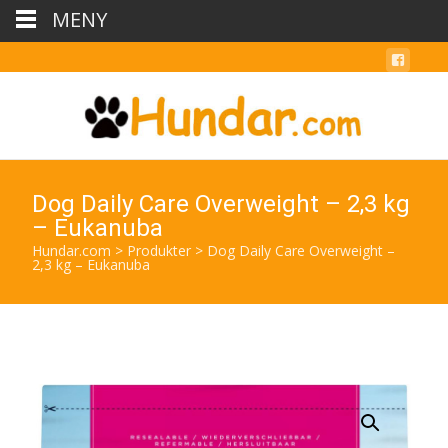
MENY
Dog Daily Care Overweight – 2,3 kg
– Eukanuba
Hundar.com
>
Produkter
>
Dog Daily Care Overweight –
2,3 kg – Eukanuba