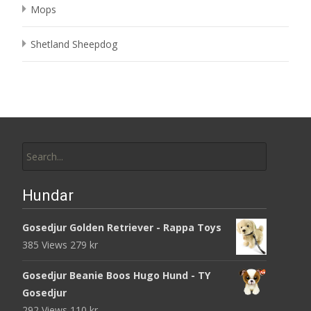
Mops
Shetland Sheepdog
Search
for:
Hundar
Gosedjur Golden Retriever - Rappa Toys
385 Views
279
kr
Gosedjur Beanie Boos Hugo Hund - TY
Gosedjur
292 Views
110
kr