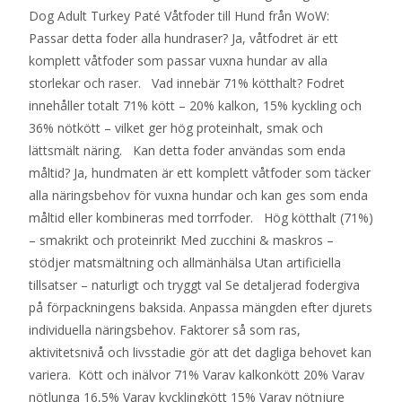
Dog Adult Turkey Paté Våtfoder till Hund från WoW:
Passar detta foder alla hundraser? Ja, våtfodret är ett
komplett våtfoder som passar vuxna hundar av alla
storlekar och raser. Vad innebär 71% kötthalt? Fodret
innehåller totalt 71% kött – 20% kalkon, 15% kyckling och
36% nötkött – vilket ger hög proteinhalt, smak och
lättsmält näring. Kan detta foder användas som enda
måltid? Ja, hundmaten är ett komplett våtfoder som täcker
alla näringsbehov för vuxna hundar och kan ges som enda
måltid eller kombineras med torrfoder. Hög kötthalt (71%)
– smakrikt och proteinrikt Med zucchini & maskros –
stödjer matsmältning och allmänhälsa Utan artificiella
tillsatser – naturligt och tryggt val Se detaljerad fodergiva
på förpackningens baksida. Anpassa mängden efter djurets
individuella näringsbehov. Faktorer så som ras,
aktivitetsnivå och livsstadie gör att det dagliga behovet kan
variera. Kött och inälvor 71% Varav kalkonkött 20% Varav
nötlunga 16,5% Varav kycklingkött 15% Varav nötnjure