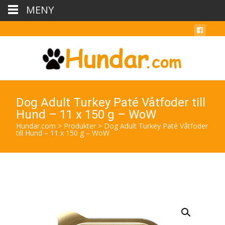
MENY
Dog Adult Turkey Paté Våtfoder till
Hund – 11 x 150 g – WoW
Hundar.com
>
Produkter
>
Dog Adult Turkey Paté Våtfoder
till Hund – 11 x 150 g – WoW