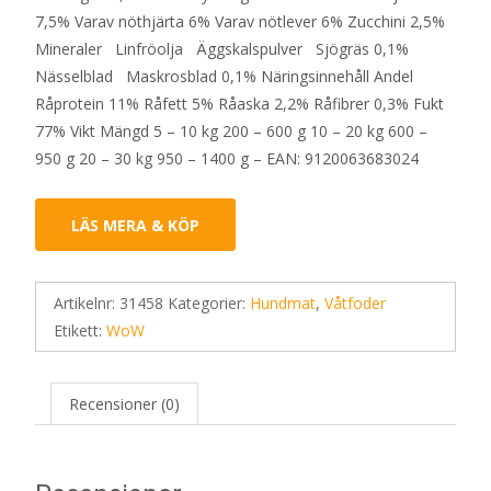
7,5% Varav nöthjärta 6% Varav nötlever 6% Zucchini 2,5%
Mineraler Linfröolja Äggskalspulver Sjögräs 0,1%
Nässelblad Maskrosblad 0,1% Näringsinnehåll Andel
Råprotein 11% Råfett 5% Råaska 2,2% Råfibrer 0,3% Fukt
77% Vikt Mängd 5 – 10 kg 200 – 600 g 10 – 20 kg 600 –
950 g 20 – 30 kg 950 – 1400 g – EAN: 9120063683024
LÄS MERA & KÖP
Artikelnr:
31458
Kategorier:
Hundmat
,
Våtfoder
Etikett:
WoW
Recensioner (0)