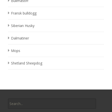
Bullmastiff
Fransk bulldogg
Siberian Husky
Dalmatiner
Mops
Shetland Sheepdog
Search
for: