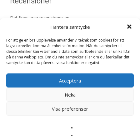
Recensioner
Det finns inga recensioner än.
Hantera samtycke
Bli först med att recensera ”Dog Adult
Turkey Paté Våtfoder till Hund – 11 x 150
För att ge en bra upplevelse använder vi teknik som cookies för att
lagra och/eller komma åt enhetsinformation. När du samtycker till
g – WoW”
dessa tekniker kan vi behandla data som surfbeteende eller unika ID:n
Din e-postadress kommer inte publiceras.
Obligatoriska fält
på denna webbplats. Om du inte samtycker eller om du återkallar ditt
samtycke kan detta påverka vissa funktioner negativt.
är märkta
*
Ditt betyg
*
Acceptera
Neka
Din recension
*
Visa preferenser
Namn
*