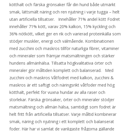
kötthalt och färska grönsaker får din hund både utmärkt
smak, lättsmält näring och ren njutning i varje tugga – helt
utan artificiella tillsatser. Innehåller 71% andel kött Fodret
innehåller 71% kött, varav 20% kalkon, 15% kyckling och
36% nötkött, vilket ger en rik och varierad proteinkälla som
stödjer muskler, energi och välmående. Kombinationen
med zucchini och maskros tillför naturliga fibrer, vitaminer
och mineraler som främjar matsmältningen och stärker
hundens allmänhälsa. Tillsatta högkvalitativa örter och
mineraler gör måltiden komplett och balanserad. Med
zucchini och maskros Våtfodret med kalkon, zucchini &
maskros är ett saftigt och näringsrikt våtfoder med hög
kötthalt, perfekt för vuxna hundar av alla raser och
storlekar. Färska grönsaker, örter och mineraler stödjer
matsmältning och allmän hälsa, samtidigt som fodret är
helt fritt från artificiella tillsatser. Varje måltid kombinerar
smak, näring och njutning i ett komplett och balanserat
foder. Här har vi samlat de vanligaste frågorna gällande