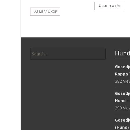
LÄS MERA & KÖP
LÄS MERA & KÖP
Search
Hund
for:
Gosedju
Rappa 
382 Vi
Gosedj
Hund -
290 Vi
Gosedju
(Hund) 