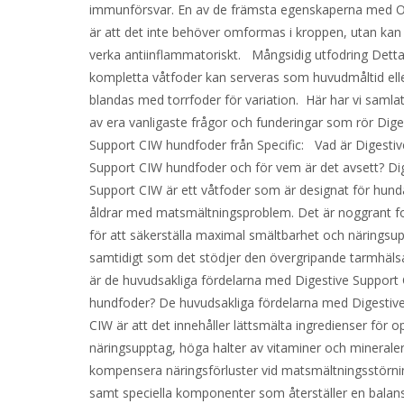
immunförsvar. En av de främsta egenskaperna med
är att det inte behöver omformas i kroppen, utan kan 
verka antiinflammatoriskt. Mångsidig utfodring Dett
kompletta våtfoder kan serveras som huvudmåltid ell
blandas med torrfoder för variation. Här har vi samla
av era vanligaste frågor och funderingar som rör Dige
Support CIW hundfoder från Specific: Vad är Digestiv
Support CIW hundfoder och för vem är det avsett? Di
Support CIW är ett våtfoder som är designat för hundar
åldrar med matsmältningsproblem. Det är noggrant f
för att säkerställa maximal smältbarhet och näringsu
samtidigt som det stödjer den övergripande tarmhälsa
är de huvudsakliga fördelarna med Digestive Support
hundfoder? De huvudsakliga fördelarna med Digestiv
CIW är att det innehåller lättsmälta ingredienser för o
näringsupptag, höga halter av vitaminer och mineraler
kompensera näringsförluster vid matsmältningsstörni
samt speciella komponenter som återställer en balan