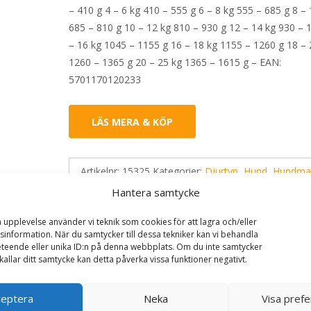
– 410 g 4 – 6 kg 410 – 555 g 6 – 8 kg 555 – 685 g 8 – 
685 – 810 g 10 – 12 kg 810 – 930 g 12 – 14 kg 930 – 
– 16 kg 1045 – 1155 g 16 – 18 kg 1155 – 1260 g 18 – 
1260 – 1365 g 20 – 25 kg 1365 – 1615 g – EAN:
5701170120233
LÄS MERA & KÖP
Artikelnr:
15325
Kategorier:
Djurtyp
,
Hund
,
Hundma
Mage och Tarm
,
Veterinärfoder
Etikett:
Specific
Hantera samtycke
a upplevelse använder vi teknik som cookies för att lagra och/eller
information. När du samtycker till dessa tekniker kan vi behandla
teende eller unika ID:n på denna webbplats. Om du inte samtycker
kallar ditt samtycke kan detta påverka vissa funktioner negativt.
ceptera
Neka
Visa pref