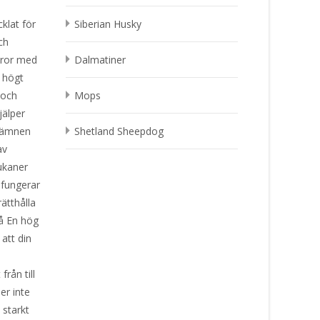
klat för
Siberian Husky
ch
aror med
Dalmatiner
 högt
 och
Mops
jälper
gsämnen
Shetland Sheepdog
av
ukaner
 fungerar
rätthålla
å En hög
 att din
rån till
er inte
 starkt