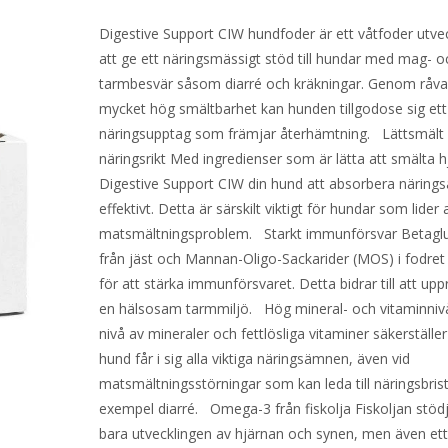
Digestive Support CIW hundfoder är ett våtfoder utvec
att ge ett näringsmässigt stöd till hundar med mag- o
tarmbesvär såsom diarré och kräkningar. Genom råv
mycket hög smältbarhet kan hunden tillgodose sig ett
näringsupptag som främjar återhämtning. Lättsmält
näringsrikt Med ingredienser som är lätta att smälta h
Digestive Support CIW din hund att absorbera närin
effektivt. Detta är särskilt viktigt för hundar som lider 
matsmältningsproblem. Starkt immunförsvar Betagl
från jäst och Mannan-Oligo-Sackarider (MOS) i fodret
för att stärka immunförsvaret. Detta bidrar till att upp
en hälsosam tarmmiljö. Hög mineral- och vitaminniv
nivå av mineraler och fettlösliga vitaminer säkerställer
hund får i sig alla viktiga näringsämnen, även vid
matsmältningsstörningar som kan leda till näringsbrist f
exempel diarré. Omega-3 från fiskolja Fiskoljan stödj
bara utvecklingen av hjärnan och synen, men även ett