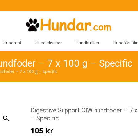
Hundmat
Hundleksaker
Hundbutiker
Hundförsäkr
ndfoder – 7 x 100 g – Specific
dfoder – 7 x 100 g – Specific
Digestive Support CIW hundfoder – 7 x
– Specific
105
kr