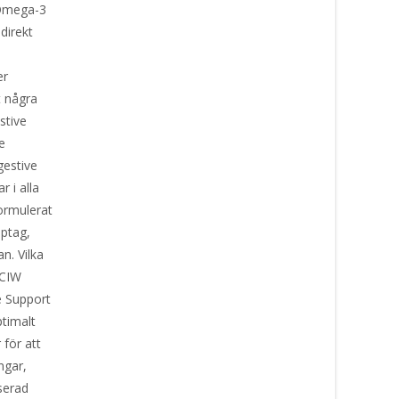
 Omega-3
direkt
a
er
t några
stive
e
gestive
 i alla
ormulerat
pptag,
n. Vilka
 CIW
e Support
ptimalt
 för att
ngar,
serad