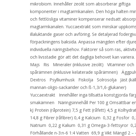
mikrobiom. Innehåller zeolit som absorberar giftiga
komponenter i magtarmkanalen. Den höga halten min
och fettlösliga vitaminer kompenserar nedsatt absorpt
magtarmkanalen. Yuccaextrakt som minskar uppkoms
illaluktande gaser och avföring. Se detaljerad fodergiv
förpackningens baksida. Anpassa mängden efter djur
individuella näringsbehov. Faktorer så som ras, aktivit
och livsstadie gör att det dagliga behovet kan variera
Majs Ris Mineraler (inklusive zeolit) Vitaminer och
spårämnen (inklusive kelaterade spårämnen) Äggpu
Dextros Psylliumhusk Fiskolja Solrosolja Jäst (källa
mannan-oligo-sackarider och ß-1,3/1,6-glukaner)
Yuccaextrakt Innehåller inga tillsatta konstgjorda färg
smakämnen Näringsinnehåll Per 100 g Omsättbar en
kJ Protein (råprotein) 7,5 g Fett (råfett) 4,5 g Kolhydra
14,8 g Fibrer (råfibrer) 0,4 g Kalcium 0,32 g Fosfor 0
Natrium 0,22 g Kalium 0,31 g Omega-3-fettsyror 0,
Förhållande n-3:n-6 1:4 Vatten 69,9 g Vikt Mängd 2 – 