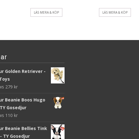
LÄS MERA & KÖP
LÄS MERA & KÖP
ar
r Golden Retriever -
Toys
ews
279
kr
ur Beanie Boos Hugo
 TY Gosedjur
ews
110
kr
r Beanie Bellies Tink
- TY Gosedjur