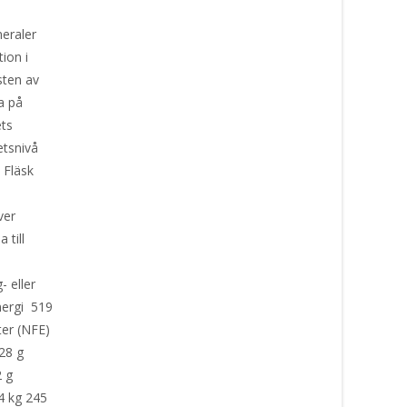
eraler
ion i
ten av
a på
ets
etsnivå
. Fläsk
lver
 till
- eller
ergi 519
ter (NFE)
,28 g
2 g
4 kg 245