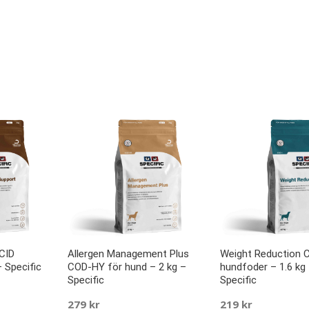
 CID
Allergen Management Plus
Weight Reduction 
 Specific
COD-HY för hund – 2 kg –
hundfoder – 1.6 kg
Specific
Specific
279
kr
219
kr