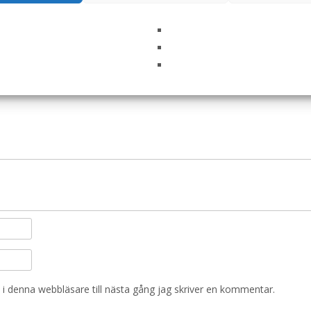
 Support CIW hundfoder – 7 x 100 g – Specific”
ska fält är märkta
*
i denna webbläsare till nästa gång jag skriver en kommentar.