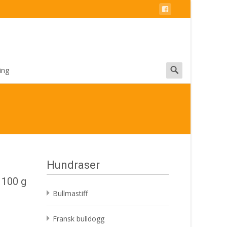
Search
ing
for:
Hundraser
 100 g
Bullmastiff
Fransk bulldogg