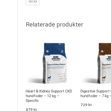
Relaterade produkter
Heart & Kidney Support CKD
Digestive Support
hundfoder – 12 kg –
hundfoder – 7 kg –
Specific
729
kr
879
kr