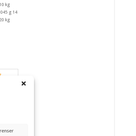
10 kg
1045 g 14
20 kg
t
,
erenser