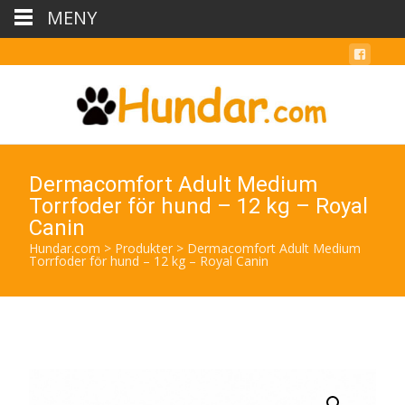
MENY
Dermacomfort Adult Medium
Torrfoder för hund – 12 kg – Royal
Canin
Hundar.com
>
Produkter
>
Dermacomfort Adult Medium
Torrfoder för hund – 12 kg – Royal Canin