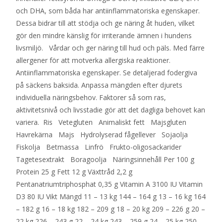
och DHA, som båda har antiinflammatoriska egenskaper.
Dessa bidrar till att stödja och ge näring åt huden, vilket
gör den mindre känslig för irriterande ämnen i hundens
livsmiljö. Vårdar och ger näring till hud och päls. Med färre
allergener för att motverka allergiska reaktioner.
Antiinflammatoriska egenskaper. Se detaljerad fodergiva
på säckens baksida. Anpassa mängden efter djurets
individuella näringsbehov. Faktorer så som ras,
aktivitetsnivå och livsstadie gör att det dagliga behovet kan
variera. Ris Vetegluten Animaliskt fett Majsgluten
Havrekärna Majs Hydrolyserad fågellever Sojaolja
Fiskolja Betmassa Linfrö Frukto-oligosackarider
Tagetesextrakt Boragoolja Näringsinnehåll Per 100 g
Protein 25 g Fett 12 g Växttråd 2,2 g
Pentanatriumtriphosphat 0,35 g Vitamin A 3100 IU Vitamin
D3 80 IU Vikt Mängd 11 – 13 kg 144 – 164 g 13 – 16 kg 164
– 182 g 16 – 18 kg 182 – 209 g 18 – 20 kg 209 – 226 g 20 –
22 kg 226 – 243 g 22 – 24 kg 243 – 259 g 24 – 25 kg 250 –