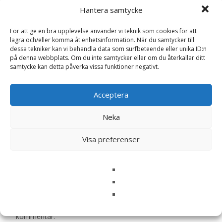
”Dermacomfort Adult Medium Torrfoder
Hantera samtycke
för hund – 12 kg – Royal Canin”
Din e-postadress kommer inte publiceras.
Obligatoriska fält
För att ge en bra upplevelse använder vi teknik som cookies för att
lagra och/eller komma åt enhetsinformation. När du samtycker till
är märkta
*
dessa tekniker kan vi behandla data som surfbeteende eller unika ID:n
Ditt betyg
*
på denna webbplats. Om du inte samtycker eller om du återkallar ditt
samtycke kan detta påverka vissa funktioner negativt.
Din recension
*
Acceptera
Neka
Visa preferenser
Namn
*
E-post
*
Spara mitt namn, min e-postadress och webbplats i
denna webbläsare till nästa gång jag skriver en
kommentar.