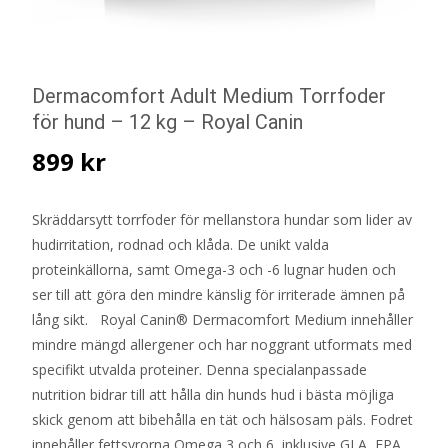
Dermacomfort Adult Medium Torrfoder
för hund – 12 kg – Royal Canin
899
kr
Skräddarsytt torrfoder för mellanstora hundar som lider av
hudirritation, rodnad och klåda. De unikt valda
proteinkällorna, samt Omega-3 och -6 lugnar huden och
ser till att göra den mindre känslig för irriterade ämnen på
lång sikt. Royal Canin® Dermacomfort Medium innehåller
mindre mängd allergener och har noggrant utformats med
specifikt utvalda proteiner. Denna specialanpassade
nutrition bidrar till att hålla din hunds hud i bästa möjliga
skick genom att bibehålla en tät och hälsosam päls. Fodret
innehåller fettsyrorna Omega 3 och 6, inklusive GLA, EPA