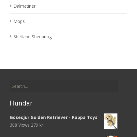
Dalmatiner
Mops
Shetland Sheepdog
Search
for:
Hundar
Gosedjur Golden Retriever - Rappa Toys
388 Views
279
kr