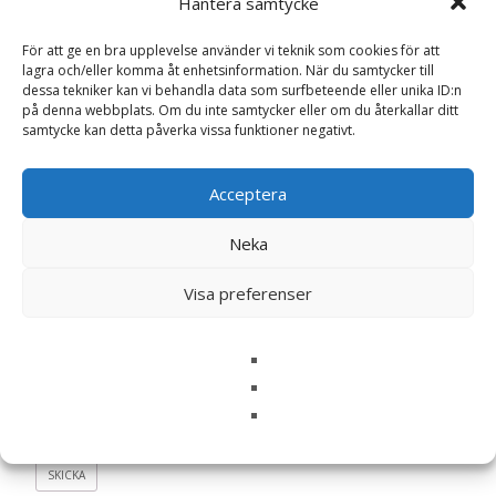
Hantera samtycke
Din e-postadress kommer inte publiceras.
Obligatoriska fält
är märkta
*
För att ge en bra upplevelse använder vi teknik som cookies för att
lagra och/eller komma åt enhetsinformation. När du samtycker till
Ditt betyg
*
dessa tekniker kan vi behandla data som surfbeteende eller unika ID:n
på denna webbplats. Om du inte samtycker eller om du återkallar ditt
samtycke kan detta påverka vissa funktioner negativt.
Din recension
*
Acceptera
Neka
Namn
*
Visa preferenser
E-post
*
Spara mitt namn, min e-postadress och webbplats i
denna webbläsare till nästa gång jag skriver en
kommentar.