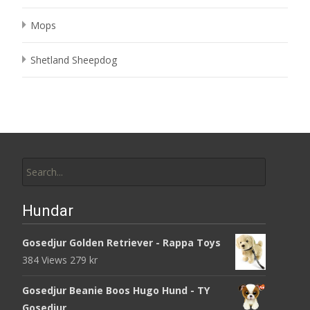
Mops
Shetland Sheepdog
Search
for:
Hundar
Gosedjur Golden Retriever - Rappa Toys
384 Views
279
kr
Gosedjur Beanie Boos Hugo Hund - TY
Gosedjur