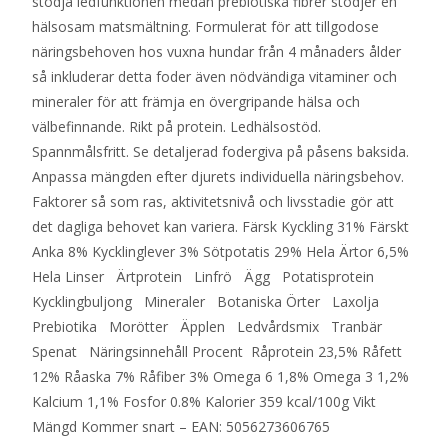
stödja ledfunktionen medan prebiotiska fibrer stödjer en
hälsosam matsmältning. Formulerat för att tillgodose
näringsbehoven hos vuxna hundar från 4 månaders ålder
så inkluderar detta foder även nödvändiga vitaminer och
mineraler för att främja en övergripande hälsa och
välbefinnande. Rikt på protein. Ledhälsostöd.
Spannmålsfritt. Se detaljerad fodergiva på påsens baksida.
Anpassa mängden efter djurets individuella näringsbehov.
Faktorer så som ras, aktivitetsnivå och livsstadie gör att
det dagliga behovet kan variera. Färsk Kyckling 31% Färskt
Anka 8% Kycklinglever 3% Sötpotatis 29% Hela Ärtor 6,5%
Hela Linser Ärtprotein Linfrö Ägg Potatisprotein
Kycklingbuljong Mineraler Botaniska Örter Laxolja
Prebiotika Morötter Äpplen Ledvårdsmix Tranbär
Spenat Näringsinnehåll Procent Råprotein 23,5% Råfett
12% Råaska 7% Råfiber 3% Omega 6 1,8% Omega 3 1,2%
Kalcium 1,1% Fosfor 0.8% Kalorier 359 kcal/100g Vikt
Mängd Kommer snart – EAN: 5056273606765