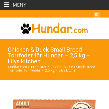
MENY
Chicken & Duck Small Breed
Torrfoder för Hundar – 2,5 kg –
Lilys kitchen
Hundar.com
>
Produkter
>
Chicken & Duck Small Breed
Torrfoder för Hundar – 2,5 kg – Lilys kitchen