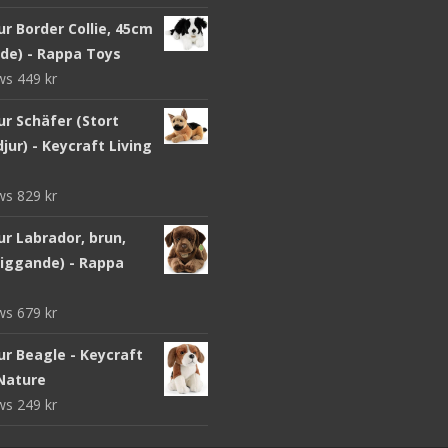
r Border Collie, 45cm
nde) - Rappa Toys
ews
449
kr
ur Schäfer (Stort
jur) - Keycraft Living
ews
829
kr
r Labrador, brun,
liggande) - Rappa
ews
679
kr
ur Beagle - Keycraft
 Nature
ews
249
kr