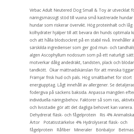
Virbac Adult Neutered Dog Small & Toy är utvecklat fö
näringsmässigt stöd till vuxna små kastrerade hundar 
hundar som riskerar övervikt. Hög proteinhalt och lå
kolhydrater hjälper till att bevara din hunds optimala 
och att hålla blodsockret på en stabil nivå. Innehåller 
särskilda ingredienser som ger god mun- och tandhä
algen Ascophyllum nodosum som på ett naturligt sätt
motverkar dålig andedräkt, tandsten, plack och blöda
tandkött. Ökar mättnadskänslan för att minska tigga
Främjar frisk hud och päls. Hög smältbarhet för stort
energiupptag. Lågt innehåll av allergener. Se detaljera
fodergiva på säckens baksida. Anpassa mängden efter
individuella näringsbehov. Faktorer så som ras, aktivit
och livsstadie gör att det dagliga behovet kan variera
Dehydrerat fläsk- och fågelprotein Ris 4% Animalisk
Ärtor Potatisstärkelse 4% Hydrolyserat fläsk- och
fågelprotein Råfiber Mineraler Bönbaljor Betma