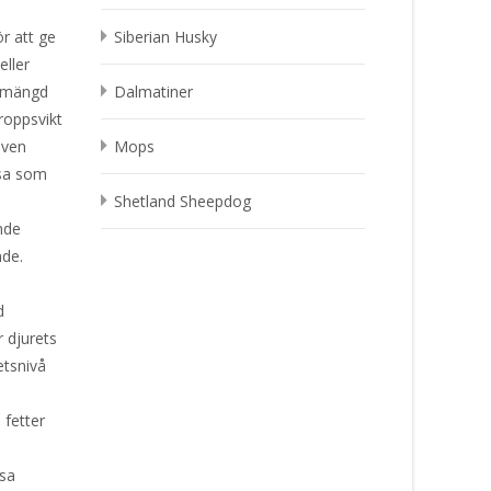
r att ge
Siberian Husky
eller
g mängd
Dalmatiner
kroppsvikt
även
Mops
lsa som
Shetland Sheepdog
nde
nde.
d
 djurets
etsnivå
.
a fetter
ssa