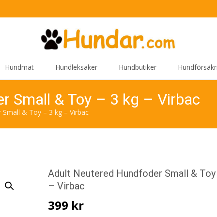
Hundmat
Hundleksaker
Hundbutiker
Hundförsäkr
r Small & Toy – 3 kg – Virbac
 Small & Toy – 3 kg – Virbac
Adult Neutered Hundfoder Small & Toy
– Virbac
399
kr