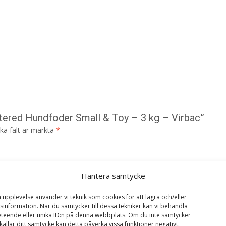
utered Hundfoder Small & Toy – 3 kg – Virbac”
ska fält är märkta
*
Hantera samtycke
a upplevelse använder vi teknik som cookies för att lagra och/eller
information. När du samtycker till dessa tekniker kan vi behandla
teende eller unika ID:n på denna webbplats. Om du inte samtycker
kallar ditt samtycke kan detta påverka vissa funktioner negativt.