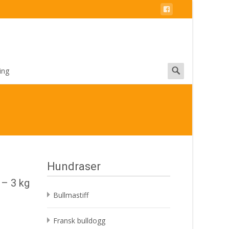
Search
ing
for:
Hundraser
 – 3 kg
Bullmastiff
Fransk bulldogg