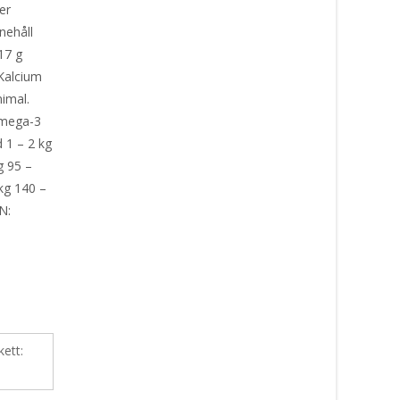
der
nehåll
17 g
 Kalcium
nimal.
Omega-3
 1 – 2 kg
g 95 –
 kg 140 –
N:
kett: