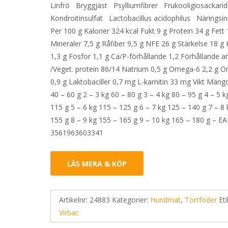
Linfrö Bryggjäst Psylliumfibrer Frukooligiosackari
Kondroitinsulfat Lactobacillus acidophilus Näringsin
Per 100 g Kalorier 324 kcal Fukt 9 g Protein 34 g Fett 
Mineraler 7,5 g Råfiber 9,5 g NFE 26 g Stärkelse 18 g
1,3 g Fosfor 1,1 g Ca/P-förhållande 1,2 Förhållande a
/Veget. protein 86/14 Natrium 0,5 g Omega-6 2,2 g 
0,9 g Laktobaciller 0,7 mg L-karnitin 33 mg Vikt Mängd
40 – 60 g 2 – 3 kg 60 – 80 g 3 – 4 kg 80 – 95 g 4 – 5 k
115 g 5 – 6 kg 115 – 125 g 6 – 7 kg 125 – 140 g 7 – 8
155 g 8 – 9 kg 155 – 165 g 9 – 10 kg 165 – 180 g – EA
3561963603341
LÄS MERA & KÖP
Artikelnr:
24883
Kategorier:
Hundmat
,
Torrfoder
Eti
Virbac