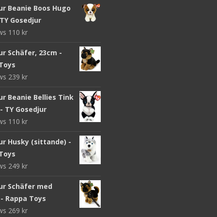
ur Beanie Boos Hugo
 TY Gosedjur
ews
110
kr
ur Schäfer, 23cm -
Toys
ews
239
kr
r Beanie Bellies Tink
- TY Gosedjur
ews
110
kr
r Husky (sittande) -
Toys
ews
249
kr
ur Schäfer med
 - Rappa Toys
ews
269
kr