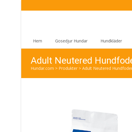
Skip
Hem
Gosedjur Hundar
Hundkläder
to
content
Adult Neutered Hundfode
Hundar.com
>
Produkter
>
Adult Neutered Hundfoder