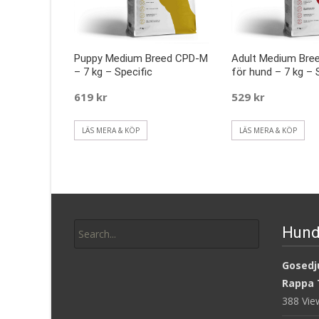
Puppy Medium Breed CPD-M
Adult Medium Bre
– 7 kg – Specific
för hund – 7 kg – 
619
kr
529
kr
LÄS MERA & KÖP
LÄS MERA & KÖP
Search
Hund
for:
Gosedju
Rappa 
388 Vi