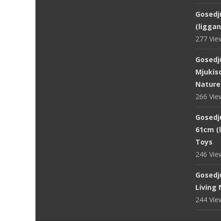
Gosedju
(ligga
277 Vi
Gosedj
Mjukisd
Nature
266 Vi
Gosedju
61cm (
Toys
246 Vi
Gosedj
Living
244 Vi