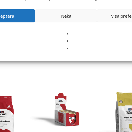
ceptera
Neka
Visa pref
i denna webbläsare till nästa gång jag skriver en kommentar.