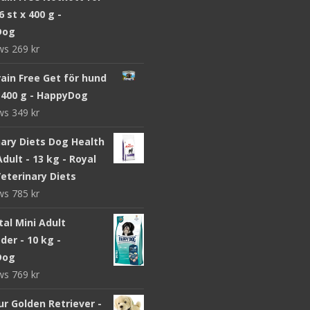
6 st x 400 g -
Dog
ews
269
kr
ain Free Get för hund
x 400 g - HappyDog
ews
349
kr
nary Diets Dog Health
dult - 13 kg - Royal
eterinary Diets
ews
785
kr
ital Mini Adult
er - 10 kg -
Dog
ews
769
kr
r Golden Retriever -