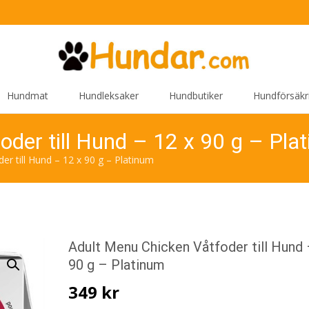
Hundmat
Hundleksaker
Hundbutiker
Hundförsäkr
der till Hund – 12 x 90 g – Pla
er till Hund – 12 x 90 g – Platinum
Adult Menu Chicken Våtfoder till Hund 
90 g – Platinum
349
kr