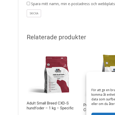
Spara mitt namn, min e-postadress och webbplats 
Relaterade produkter
För att ge en br
komma åt enhets
data som surfbe
Adult Small Breed CXD-S
eller om du åter
Puppy Large & Gig
hundfoder – 1 kg – Specific
CPD-XL – 4 kg – S