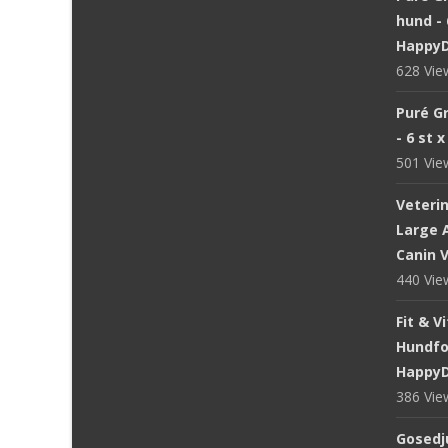
hund - 
Happy
628 Vi
Puré Gr
- 6 st 
501 Vi
Veteri
Large A
Canin V
440 Vi
Fit & V
Hundfod
Happy
386 Vi
Gosedju