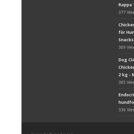
Rappa 
377 Vi
Chicke
för Hun
Snacks
369 Vi
Dog Cl
Chicke
2 kg -
365 Vi
Endocr
hundfod
336 Vi