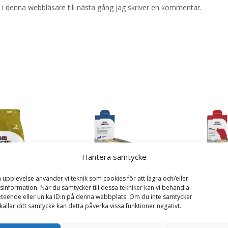
i denna webbläsare till nästa gång jag skriver en kommentar.
Hantera samtycke
a upplevelse använder vi teknik som cookies för att lagra och/eller
Heart & Kidney Support
Adult All Breed CX
information. När du samtycker till dessa tekniker kan vi behandla
CKW hundfoder – 6 x 300 g
hundfoder – 6 x 30
teende eller unika ID:n på denna webbplats. Om du inte samtycker
– Specific
Specific
kallar ditt samtycke kan detta påverka vissa funktioner negativt.
ant Breed
pecific
189
kr
189
kr