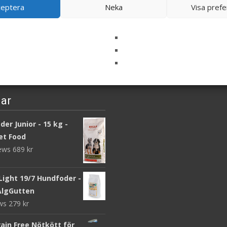
ceptera
Neka
Visa pref
LÄS MERA & KÖP
LÄS MERA & KÖP
ar
er Junior - 15 kg -
et Food
iews
689
kr
Light 19/7 Hundfoder -
 AlgGutten
ews
279
kr
ain Free Nötkött för