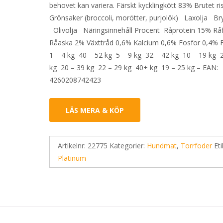
behovet kan variera. Färskt kycklingkött 83% Brutet r
Grönsaker (broccoli, morötter, purjolök) Laxolja Bry
Olivolja Näringsinnehåll Procent Råprotein 15% Rå
Råaska 2% Växttråd 0,6% Kalcium 0,6% Fosfor 0,4% 
1 – 4 kg 40 – 52 kg 5 – 9 kg 32 – 42 kg 10 – 19 kg 
kg 20 – 39 kg 22 – 29 kg 40+ kg 19 – 25 kg – EAN:
4260208742423
LÄS MERA & KÖP
Artikelnr:
22775
Kategorier:
Hundmat
,
Torrfoder
Eti
Platinum