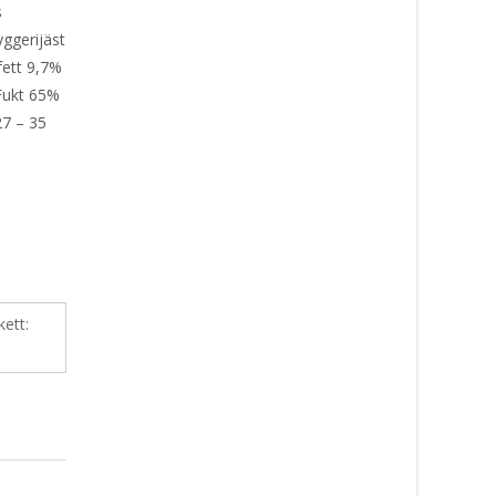
is
ggerijäst
fett 9,7%
Fukt 65%
27 – 35
kett: