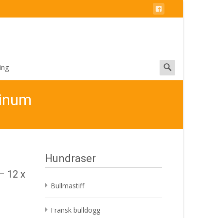
Search
ing
for:
tinum
Hundraser
– 12 x
Bullmastiff
Fransk bulldogg