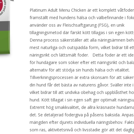
Platinum Adult Menu Chicken är ett komplett våtfoder
framställt med hundens hälsa och välbefinnande i foku
använder oss av Fleischsaftgarung (FSG), en unik
tillagningsmetod där färskt kött tillagas i sin egen kött
Denna process säkerställer att alla näringsämnen behål
mest naturliga och outspädda form, vilket bidrar till e
näringsrikt och lättsmält foder. Detta foder är ett idea
för hundägare som söker efter ett näringsrikt och bal
alternativ för att stödja sin hunds hälsa och vitalitet.
Tillverkningsprocessen är extra skonsam för att säkers
din hund får det bästa av naturens gåvor. Sväller inte
vilket bidrar till att undvika obehag och uppblåsthet ho
hund. Kött tillagat i sin egen saft ger optimalt närings
Extremt hög smakkvalitet, de allra kräsnaste hundarna
det. Se detaljerad fodergiva på påsens baksida. Anpa
mängden efter djurets individuella näringsbehov. Fakt
som ras, aktivitetsnivå och livsstadie gör att det dagli