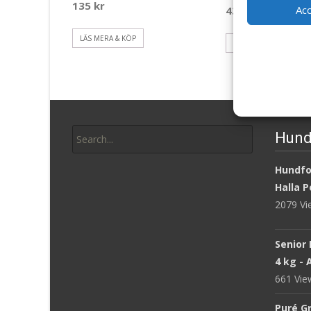
135
kr
Ac
439
kr
LÄS MERA & KÖP
LÄS MERA & KÖP
Search
Hund
for:
Hundfod
Halla P
2079 V
Senior 
4 kg -
661 Vi
Puré Gr