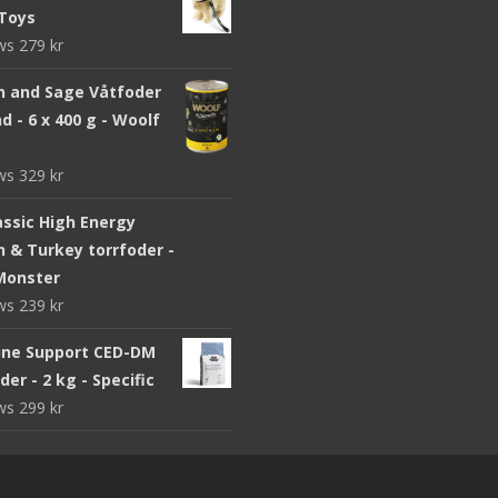
Toys
ews
279
kr
n and Sage Våtfoder
d - 6 x 400 g - Woolf
ews
329
kr
assic High Energy
n & Turkey torrfoder -
 Monster
ews
239
kr
ine Support CED-DM
er - 2 kg - Specific
ews
299
kr