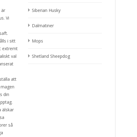
 är
Siberian Husky
s. Vi
Dalmatiner
saft.
ls i sitt
Mops
tt extremt
liskt val
Shetland Sheepdog
anserat
tälla att
 i magen
s din
upptag.
 älskar
ssa
orer så
ga