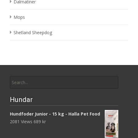
Dalmatiner
Mops
Shetland Sheepdog
Search
for:
Hundar
Hundfoder Junior - 15 kg - Halla Pet Food
2081 Views
689
kr