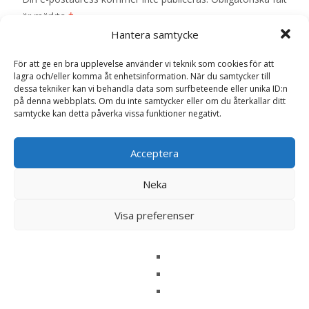
är märkta
*
Hantera samtycke
Ditt betyg
*
För att ge en bra upplevelse använder vi teknik som cookies för att
lagra och/eller komma åt enhetsinformation. När du samtycker till
Din recension
*
dessa tekniker kan vi behandla data som surfbeteende eller unika ID:n
på denna webbplats. Om du inte samtycker eller om du återkallar ditt
samtycke kan detta påverka vissa funktioner negativt.
Acceptera
Namn
*
Neka
E-post
*
Visa preferenser
Spara mitt namn, min e-postadress och webbplats i
denna webbläsare till nästa gång jag skriver en
kommentar.