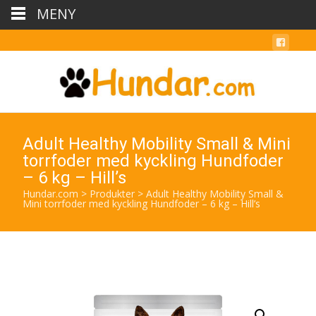
MENY
Adult Healthy Mobility Small & Mini
torrfoder med kyckling Hundfoder
– 6 kg – Hill’s
Hundar.com
>
Produkter
>
Adult Healthy Mobility Small &
Mini torrfoder med kyckling Hundfoder – 6 kg – Hill’s