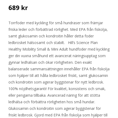
689
kr
Torrfoder med kyckling för små hundraser som främjar
friska leder och förbättrad rörlighet. Med EPA från fiskolja,
samt glukosamin och kondroitin håller detta foder
ledbrosket hälsosamt och stabilt. Hill’s Science Plan
Healthy Mobility Small & Mini Adult hundfoder med kyckling
ger din vuxna småhund ett avancerat näringsupptag som
gynnar ledhälsan och ökar rörligheten. Den exakt
balanserade sammansättningen innehåller EPA från fiskolja
som hjälper till att hålla ledbrosket friskt, samt glukosamin
och kondroitin som agerar byggstenar för nytt ledbrosk.
100% nöjdhetsgaranti! För kvalitet, konsistens och smak,
eller pengarna tillbaka. Avancerad näring för att stötta
ledhälsa och förbättra rörligheten hos små hundar.
Glukosamin och kondroitin som agerar byggstenar för
friskt ledbrosk. Gjord med EPA från fiskolja som hjälper till