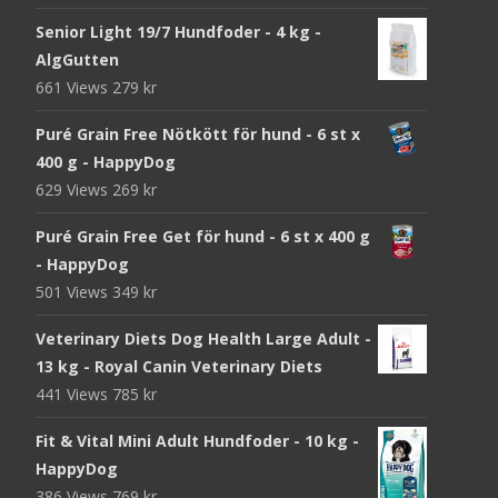
Senior Light 19/7 Hundfoder - 4 kg -
AlgGutten
661 Views
279
kr
Puré Grain Free Nötkött för hund - 6 st x
400 g - HappyDog
629 Views
269
kr
Puré Grain Free Get för hund - 6 st x 400 g
- HappyDog
501 Views
349
kr
Veterinary Diets Dog Health Large Adult -
13 kg - Royal Canin Veterinary Diets
441 Views
785
kr
Fit & Vital Mini Adult Hundfoder - 10 kg -
HappyDog
386 Views
769
kr