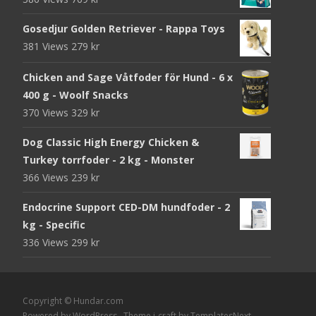
Gosedjur Golden Retriever - Rappa Toys
381 Views
279
kr
Chicken and Sage Våtfoder för Hund - 6 x
400 g - Woolf Snacks
370 Views
329
kr
Dog Classic High Energy Chicken &
Turkey torrfoder - 2 kg - Monster
366 Views
239
kr
Endocrine Support CED-DM hundfoder - 2
kg - Specific
336 Views
299
kr
Copyright © Hundar.com
Powered by WordPress
, Theme
i-craft
by TemplatesNext.