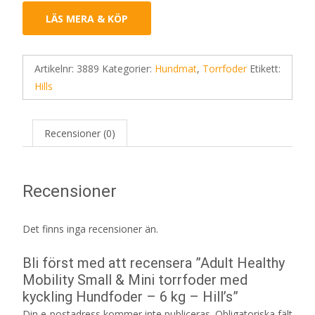
LÄS MERA & KÖP
Artikelnr:
3889
Kategorier:
Hundmat
,
Torrfoder
Etikett:
Hills
Recensioner (0)
Recensioner
Det finns inga recensioner än.
Bli först med att recensera ”Adult Healthy
Mobility Small & Mini torrfoder med
kyckling Hundfoder – 6 kg – Hill’s”
Din e-postadress kommer inte publiceras.
Obligatoriska fält