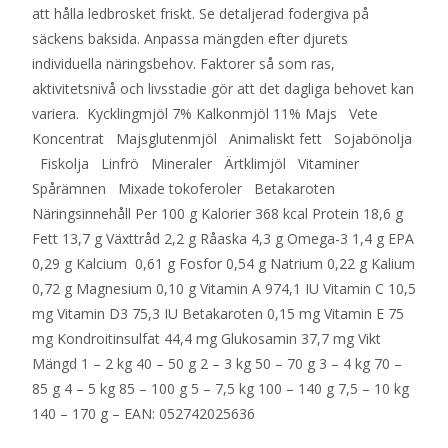
att hålla ledbrosket friskt. Se detaljerad fodergiva på
säckens baksida. Anpassa mängden efter djurets
individuella näringsbehov. Faktorer så som ras,
aktivitetsnivå och livsstadie gör att det dagliga behovet kan
variera. Kycklingmjöl 7% Kalkonmjöl 11% Majs Vete
Koncentrat Majsglutenmjöl Animaliskt fett Sojabönolja
Fiskolja Linfrö Mineraler Ärtklimjöl Vitaminer
Spårämnen Mixade tokoferoler Betakaroten
Näringsinnehåll Per 100 g Kalorier 368 kcal Protein 18,6 g
Fett 13,7 g Växttråd 2,2 g Råaska 4,3 g Omega-3 1,4 g EPA
0,29 g Kalcium 0,61 g Fosfor 0,54 g Natrium 0,22 g Kalium
0,72 g Magnesium 0,10 g Vitamin A 974,1 IU Vitamin C 10,5
mg Vitamin D3 75,3 IU Betakaroten 0,15 mg Vitamin E 75
mg Kondroitinsulfat 44,4 mg Glukosamin 37,7 mg Vikt
Mängd 1 – 2 kg 40 – 50 g 2 – 3 kg 50 – 70 g 3 – 4 kg 70 –
85 g 4 – 5 kg 85 – 100 g 5 – 7,5 kg 100 – 140 g 7,5 – 10 kg
140 – 170 g – EAN: 052742025636