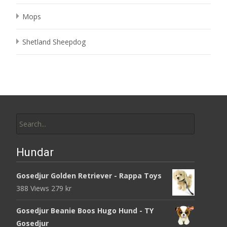
Mops
Shetland Sheepdog
Search
for:
Hundar
Gosedjur Golden Retriever - Rappa Toys
388 Views
279
kr
Gosedjur Beanie Boos Hugo Hund - TY
Gosedjur