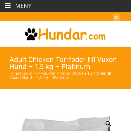
MENY
Adult Chicken Torrfoder till Vuxen
Hund – 1,5 kg – Platinum
Hundar.com
>
Produkter
>
Adult Chicken Torrfoder till
Vuxen Hund – 1,5 kg – Platinum