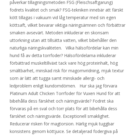
påverkar tillagningsmetoden FSG (Fleischsaftgarung)
fodrets kvalitet och smak? FSG-tekniken innebär att färskt
kött tillagas i vakuum vid låg temperatur med sin egen
köttsaft, vilket bevarar viktiga näringsämnen och förbättrar
smaken avsevärt. Metoden inkluderar en skonsam
uttorkning utan att tillsätta vatten, vilket bibehåller den
naturliga näringskvaliteten. Vilka hälsofördelar kan min
hund få av detta torrfoder? Hälsofördelarna inkluderar
förbättrad muskeltillväxt tack vare hög proteinhalt, hög
smältbarhet, minskad risk för magomvridning, mjuk textur
som är lätt att tugga samt minskade allergi- och
ledproblem enligt kundomdömen. Hur ska jag förvara
Platinum Adult Chicken Torrfoder för Vuxen Hund för att
bibehålla dess färskhet och näringsvärde? Fodret ska
förvaras på en sval och torr plats för att bibehålla dess
färskhet och näringsvärde. Exceptionell smaklighet.
Reducerar risken för magtorsion. Härlig mjuk tuggbar
konsistens genom köttjuice. Se detaljerad fodergiva på