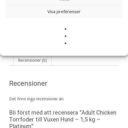
Visa preferenser
LÄS MERA & KÖP
Artikelnr:
20829
Kategorier:
Hundmat
,
Torrfoder
Etikett:
Platinum
Recensioner (0)
Recensioner
Det finns inga recensioner än.
Bli först med att recensera ”Adult Chicken
Torrfoder till Vuxen Hund – 1,5 kg –
Platinum”