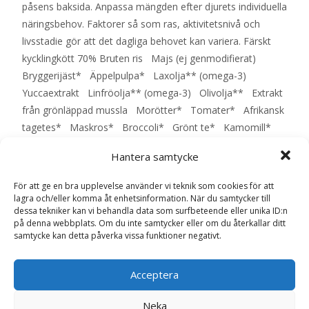
påsens baksida. Anpassa mängden efter djurets individuella
näringsbehov. Faktorer så som ras, aktivitetsnivå och
livsstadie gör att det dagliga behovet kan variera. Färskt
kycklingkött 70% Bruten ris Majs (ej genmodifierat)
Bryggerijäst* Äppelpulpa* Laxolja** (omega-3)
Yuccaextrakt Linfröolja** (omega-3) Olivolja** Extrakt
från grönläppad mussla Morötter* Tomater* Afrikansk
tagetes* Maskros* Broccoli* Grönt te* Kamomill*
Oregano* Mariatistelfrön* Tranbärsfrön* Havsalger*
Hantera samtycke
Kaliumklorid *Torkad Näringsinnehåll Procent Råprotein
26% Råfett 16% Råaska 7,9% Växttråd 2% Kalcium 1,5%
För att ge en bra upplevelse använder vi teknik som cookies för att
Fosfor 1% Fukt (naturlig) 19% Vikt Mängd 0 – 30 kg 30 –
lagra och/eller komma åt enhetsinformation. När du samtycker till
dessa tekniker kan vi behandla data som surfbeteende eller unika ID:n
55 g 30 – 50 kg 55 – 85 g 50 – 75 kg 85 – 115 g 75 –
på denna webbplats. Om du inte samtycker eller om du återkallar ditt
100 kg 115 – 150 g 100 – 125 kg 150 – 165 g 125 – 150
samtycke kan detta påverka vissa funktioner negativt.
kg 165 – 190 g 150 – 200 kg 190 – 250 g 200 – 250 kg
250 – 300 g 250 – 300 kg 300 – 325 g 300 – 400 kg 325
Acceptera
– 425 g 400 – 600 kg 425 – 600 g 600 – 800 kg 600 –
750 g – EAN: 4260208740047
Neka