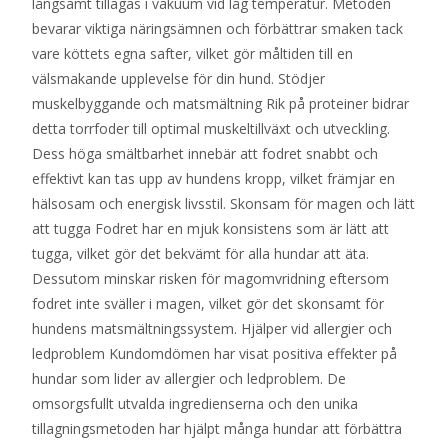
långsamt tillagas i vakuum vid låg temperatur. Metoden
bevarar viktiga näringsämnen och förbättrar smaken tack
vare köttets egna safter, vilket gör måltiden till en
välsmakande upplevelse för din hund. Stödjer
muskelbyggande och matsmältning Rik på proteiner bidrar
detta torrfoder till optimal muskeltillväxt och utveckling.
Dess höga smältbarhet innebär att fodret snabbt och
effektivt kan tas upp av hundens kropp, vilket främjar en
hälsosam och energisk livsstil. Skonsam för magen och lätt
att tugga Fodret har en mjuk konsistens som är lätt att
tugga, vilket gör det bekvämt för alla hundar att äta.
Dessutom minskar risken för magomvridning eftersom
fodret inte sväller i magen, vilket gör det skonsamt för
hundens matsmältningssystem. Hjälper vid allergier och
ledproblem Kundomdömen har visat positiva effekter på
hundar som lider av allergier och ledproblem. De
omsorgsfullt utvalda ingredienserna och den unika
tillagningsmetoden har hjälpt många hundar att förbättra