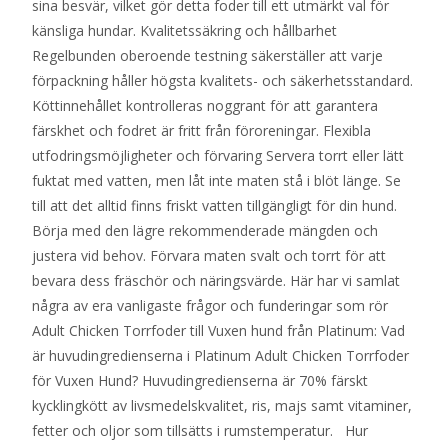
sina besvär, vilket gör detta foder till ett utmärkt val för
känsliga hundar. Kvalitetssäkring och hållbarhet
Regelbunden oberoende testning säkerställer att varje
förpackning håller högsta kvalitets- och säkerhetsstandard.
Köttinnehållet kontrolleras noggrant för att garantera
färskhet och fodret är fritt från föroreningar. Flexibla
utfodringsmöjligheter och förvaring Servera torrt eller lätt
fuktat med vatten, men låt inte maten stå i blöt länge. Se
till att det alltid finns friskt vatten tillgängligt för din hund.
Börja med den lägre rekommenderade mängden och
justera vid behov. Förvara maten svalt och torrt för att
bevara dess fräschör och näringsvärde. Här har vi samlat
några av era vanligaste frågor och funderingar som rör
Adult Chicken Torrfoder till Vuxen hund från Platinum: Vad
är huvudingredienserna i Platinum Adult Chicken Torrfoder
för Vuxen Hund? Huvudingredienserna är 70% färskt
kycklingkött av livsmedelskvalitet, ris, majs samt vitaminer,
fetter och oljor som tillsätts i rumstemperatur. Hur