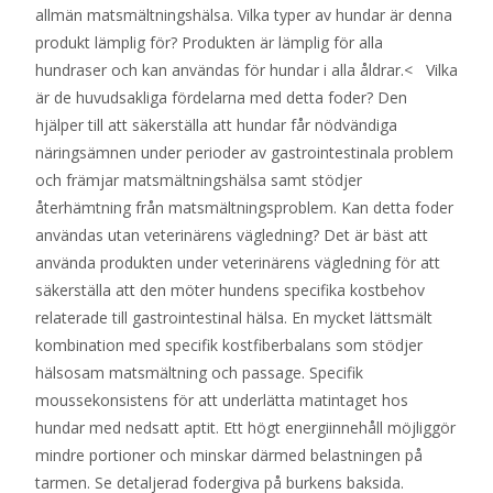
allmän matsmältningshälsa. Vilka typer av hundar är denna
produkt lämplig för? Produkten är lämplig för alla
hundraser och kan användas för hundar i alla åldrar.< Vilka
är de huvudsakliga fördelarna med detta foder? Den
hjälper till att säkerställa att hundar får nödvändiga
näringsämnen under perioder av gastrointestinala problem
och främjar matsmältningshälsa samt stödjer
återhämtning från matsmältningsproblem. Kan detta foder
användas utan veterinärens vägledning? Det är bäst att
använda produkten under veterinärens vägledning för att
säkerställa att den möter hundens specifika kostbehov
relaterade till gastrointestinal hälsa. En mycket lättsmält
kombination med specifik kostfiberbalans som stödjer
hälsosam matsmältning och passage. Specifik
moussekonsistens för att underlätta matintaget hos
hundar med nedsatt aptit. Ett högt energiinnehåll möjliggör
mindre portioner och minskar därmed belastningen på
tarmen. Se detaljerad fodergiva på burkens baksida.