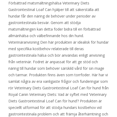
Förbättrad matsmältningshälsa Veterinary Diets
Gastrointestinal Loaf Can hjälper till att säkerställa att
hundar får den näring de behöver under perioder av
gastrointestinala besvär. Genom att stödja
matsmältningen kan detta foder bidra till en förbättrad
allmänhälsa och välbefinnande hos din hund.
Veterinäranvisning Den här produkten är idealisk för hundar
med specifika kostbehov relaterade till deras
gastrointestinala hälsa och bör användas enligt anvisning
från veterinär. Fodret är anpassat för att ge stöd och
näring till hundar som behöver särskild vård för sin mage
och tarmar. Produkten finns även som torrfoder. Här har vi
samlat några av era vanligaste frågor och funderingar som
rör Veterinary Diets Gastrointestinal Loaf Can för hund från
Royal Canin Veterinary Diets: Vad är syftet med ‘Veterinary
Diets Gastrointestinal Loaf Can för hund’? Produkten är
speciellt utformad för att stödja hundars kostbehov vid
gastrointestinala problem och att främja återhämtning och