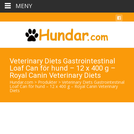
MENY
Veterinary Diets Gastrointestinal
Loaf Can för hund – 12 x 400 g –
Royal Canin Veterinary Diets
Hundar.com
>
Produkter
>
Veterinary Diets Gastrointestinal
Loaf Can för hund – 12 x 400 g – Royal Canin Veterinary
Diets