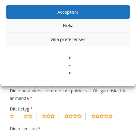
Acceptera
Recensioner (0)
Neka
Recensioner
Visa preferenser
Det finns inga recensioner än.
Bli först med att recensera ”Veterinary
Diets Gastrointestinal Loaf Can för hund –
12 x 400 g – Royal Canin Veterinary Diets”
Din e-postadress kommer inte publiceras.
Obligatoriska fält
är märkta
*
Ditt betyg
*
Din recension
*