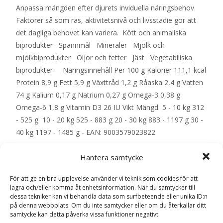
Anpassa mängden efter djurets inviduella näringsbehov.
Faktorer så som ras, aktivitetsnivå och livsstadie gör att
det dagliga behovet kan variera. Kött och animaliska
biprodukter Spannmål Mineraler Mjölk och
mjölkbiprodukter Oljor och fetter Jäst Vegetabiliska
biprodukter Näringsinnehåll Per 100 g Kalorier 111,1 kcal
Protein 8,9 g Fett 5,9 g Växttråd 1,2 g Råaska 2,4 g Vatten
74 g Kalium 0,17 g Natrium 0,27 g Omega-3 0,38 g
Omega-6 1,8 g Vitamin D3 26 IU Vikt Mängd 5 - 10 kg 312
- 525 g 10 - 20 kg 525 - 883 g 20 - 30 kg 883 - 1197 g 30 -
40 kg 1197 - 1485 g - EAN: 9003579023822
Hantera samtycke
LÄS MERA & KÖP
För att ge en bra upplevelse använder vi teknik som cookies för att
lagra och/eller komma åt enhetsinformation. När du samtycker till
dessa tekniker kan vi behandla data som surfbeteende eller unika ID:n
Artikelnr:
2277
Kategorier:
Hundmat
,
Veterinärfoder
på denna webbplats. Om du inte samtycker eller om du återkallar ditt
Etikett:
Royal Canin Veterinary Diets
samtycke kan detta påverka vissa funktioner negativt.