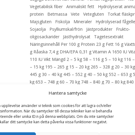
Vegetabilisk fiber Animaliskt fett Hydrolyserat anima
protein Betmassa Vete Vetegluten Torkat fläskp
Majsgluten Fiskolja Mineraler Hydrolyserad fågel
Sojaolja Psylliumskal/frön Jästprodukter Frukto-
oligosackarider Jästhydrolysat Tagetesextrakt
Näringsinnehåll Per 100 g Protein 23 g Fett 16 g Växtt
g Råaska 7,4 g DHA/EPA 0,31 g Vitamin A 1650 IU Vi
110 IU Vikt Mängd 2 – 5 kg 58 – 116 g 5 – 10 kg 116 –
– 15 kg 195 – 265 g 15 – 20 kg 265 – 328 g 20 – 30 k
445 g 30 – 40 kg 445 – 552 g 40 – 50 kg 552 – 653 g 
kg 653 – 748 g 60 – 70 kg 748 – 840 g 70 – 80 kg 840
– EAN: 3182550771214
Hantera samtycke
a upplevelse använder vi teknik som cookies för att lagra och/eller
LÄS MERA & KÖP
information. När du samtycker till dessa tekniker kan vi behandla
teende eller unika ID:n på denna webbplats. Om du inte samtycker
kallar ditt samtycke kan detta påverka vissa funktioner negativt.
Artikelnr:
2264
Kategorier:
Hundmat
,
Veterinärfode