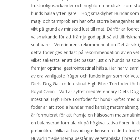
fruktooligosackarider och ringblommaextrakt som stö
hunds hälsa ytterligare. Hög smaklighet Hundar som 
mag- och tarmproblem har ofta större benägenhet at
vikt på grund av minskad lust till mat. Därför är fodre
välsmakande för att främja god aptit så att tillfriskna
snabbare. Veterinärens rekommendation Det är viktig
detta foder ges endast på rekommendation av en vete
vilket säkerställer att det passar just din hunds hälso
främjar optimal gastrointestinal hälsa. Här har vi sam
av era vanligaste frågor och funderingar som rör Vete
Diets Dog Gastro Intestinal High Fibre Torrfoder för 
Royal Canin. Vad är syftet med Veterinary Diets Dog
Intestinal High Fibre Torrfoder för hund? Syftet med d
foder är att stödja hundar med känslig matsmältning.
är formulerat för att främja en hälsosam matsmältn
en balanserad formula rik på högkvalitativa fibrer, inkl
prebiotika. Vilka är huvudingredienserna i detta foder
Huvudingredienserna består av vegetabiliska fibrer, ris