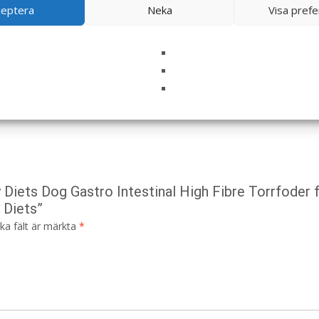
Etikett:
Royal Canin Veterinary Diets
ceptera
Neka
Visa pref
y Diets Dog Gastro Intestinal High Fibre Torrfoder 
 Diets”
ska fält är märkta
*