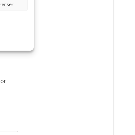
erenser
för