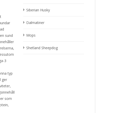
Siberian Husky
t
Dalmatiner
hundar
rad
Mops
r en sund
nnehåller
Shetland Sheepdog
örelserna,
 Dessutom
ga-3
enna typ
l ger
viteter,
gsinnehåll
ser som
otein,