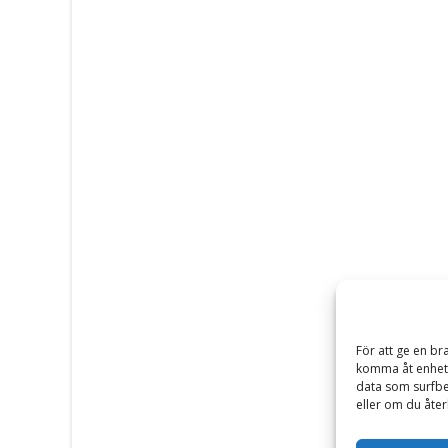
För att ge en br
komma åt enhets
data som surfbe
eller om du åter