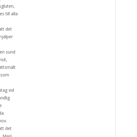
sgluten,
 till alla
att det
hjälper
r en sund
sit,
lättsmält
r som
ntag vid
ndlig
e
da.
hov.
att det
is Majs