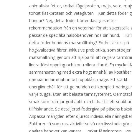
animaliska fetter, torkat fågelprotein, majs, vete, maj
torkat fläskprotein och vetegluten. Kan detta foder ges
hundar? Nej, detta foder bör endast ges efter
rekommendation från en veterinär för att säkerställa 
passar de specifika hälsobehoven hos din hund. Hur 
detta foder hundens matsmältning? Fodret är rikt på
högkvalitativa fibrer, inklusive prebiotika, som stödje
matsmältning genom att hjälpa till att reglera tarmtran
lindra förstoppning och kontrollera diarré. En mycket 
sammansättning med extra högt innehåll av kostfibe
dämpar inflammation och uppblåst mage. Ett starkt
energiinnehåll för att ge hunden ett komplett näringsi
varje tugga, utan att belasta tarmsystemet. Oemotstå
smak som främjar god aptit och bidrar till ett snabbar
tillfrisknande. Se detaljerad fodergiva på påsens baksi
Anpassa mängden efter djurets individuella näringsbe
Faktorer så som ras, aktivitetsnivå och livsstadie gör 
dagliga behovet kan variera. Torkat fågelprotein R