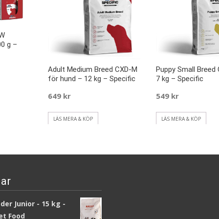
XW
00 g –
Adult Medium Breed CXD-M
Puppy Small Breed
för hund – 12 kg – Specific
7 kg – Specific
649
kr
549
kr
LÄS MERA & KÖP
LÄS MERA & KÖP
ar
er Junior - 15 kg -
et Food