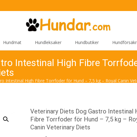
Hundmat
Hundleksaker
Hundbutiker
Hundförsäkr
tro Intestinal High Fibre Torrfod
iets
o Intestinal High Fibre Torrfoder för Hund – 7,5 kg – Royal Canin Vet
Veterinary Diets Dog Gastro Intestinal 
Fibre Torrfoder för Hund – 7,5 kg – Ro
Canin Veterinary Diets