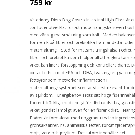
759
kr
Veterinary Diets Dog Gastro Intestinal High Fibre är et
torrfoder utvecklat för att möta näringsbehoven hos 
med känslig matsmältning som kolit. Med en balanse
formel rik på fibrer och prebiotika främjar detta fode
matsmältning. Stöd för matsmältningshälsa Fodret i
fibrer och prebiotika som hjälper till att reglera tarmr
vilket kan lindra förstoppning och kontrollera diarré.
bidrar fodret med EPA och DHA, två långkedjiga ome
fettsyror som motverkar inflammation i
matsmältningssystemet som är ytterst relevant för d
av sjukdom. Energibehov Trots sitt höga fiberinnehål
fodret tillräckligt med energi för din hunds dagliga akti
vilket gör det lämpligt även för en fibrerik diet. Närin
Fodret är formulerat med noggrant utvalda ingredien
grönsaksfibrer, ris, animaliska fetter, torkat fjäderfäpr
majs, vete och psyllium. Dessutom innehåller det