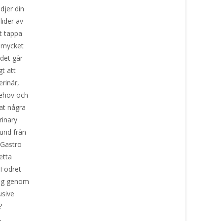
djer din
lider av
t tappa
t mycket
ndet går
t att
rinär,
behov och
lat några
rinary
hund från
 Gastro
etta
 Fodret
ing genom
usive
?
,