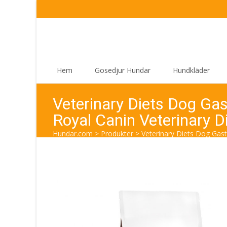
Skip
Hem
Gosedjur Hundar
Hundkläder
to
content
Veterinary Diets Dog Gas
Royal Canin Veterinary D
Hundar.com
>
Produkter
>
Veterinary Diets Dog Gastr