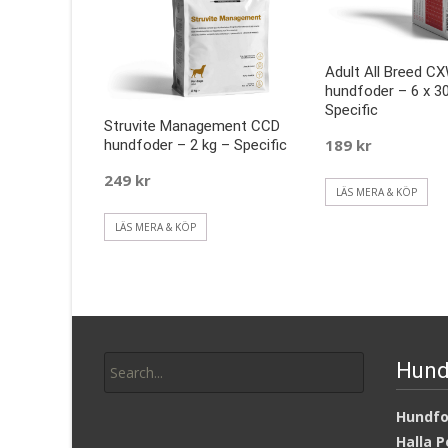
Adult All Breed C
hundfoder – 6 x 3
Specific
Struvite Management CCD
189
kr
hundfoder – 2 kg – Specific
249
kr
LÄS MERA & KÖP
LÄS MERA & KÖP
Search
Hund
for:
Hundfod
Halla P