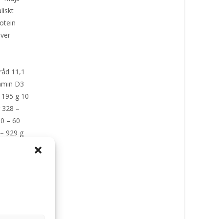
liskt
rotein
lever
råd 11,1
tamin D3
 195 g 10
g 328 –
50 – 60
 – 929 g
r