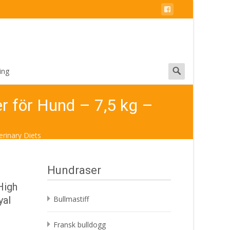
Search
ing
for:
er för Hund – 7,5 kg –
erinary Diets
Hundraser
High
yal
Bullmastiff
Fransk bulldogg