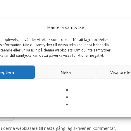
y Diets Derma Skin Care Small Dog – 4 kg – Royal 
Hantera samtycke
ska fält är märkta
*
a upplevelse använder vi teknik som cookies för att lagra och/eller
information. När du samtycker till dessa tekniker kan vi behandla
teende eller unika ID:n på denna webbplats. Om du inte samtycker
kallar ditt samtycke kan detta påverka vissa funktioner negativt.
ceptera
Neka
Visa pref
i denna webbläsare till nästa gång jag skriver en kommentar.