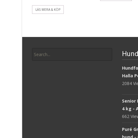
LÄS MERA & KÖP
Search
Hund
for:
Hundfod
Halla P
2084 V
Senior 
4 kg -
662 Vi
Puré Gr
hund - 