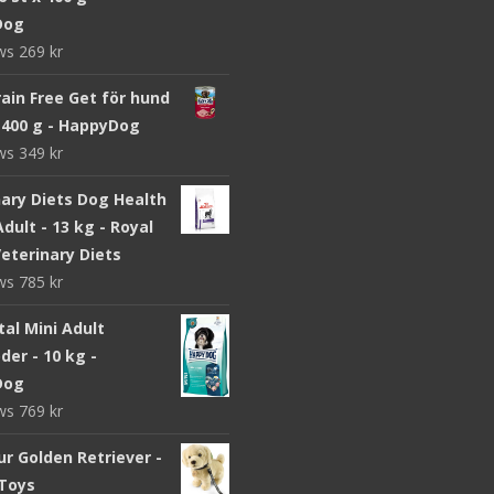
Dog
ews
269
kr
ain Free Get för hund
x 400 g - HappyDog
ews
349
kr
nary Diets Dog Health
dult - 13 kg - Royal
eterinary Diets
ews
785
kr
ital Mini Adult
er - 10 kg -
Dog
ews
769
kr
r Golden Retriever -
Toys