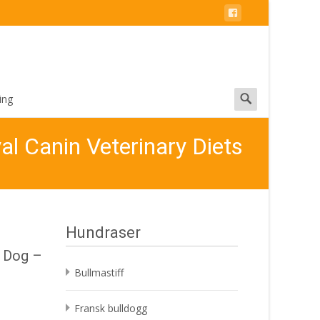
Search
ing
for:
al Canin Veterinary Diets
Hundraser
l Dog –
Bullmastiff
Fransk bulldogg