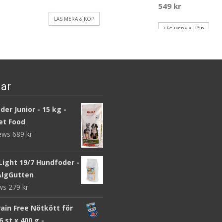
549
kr
LÄS MERA & KÖP
LÄS MERA & KÖP
ar
er Junior - 15 kg -
et Food
iews
689
kr
Light 19/7 Hundfoder -
 AlgGutten
ews
279
kr
ain Free Nötkött för
6 st x 400 g -