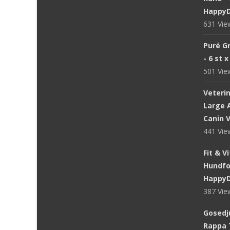
Happy
631 Vi
Puré Gr
- 6 st 
501 Vi
Veteri
Large A
Canin V
441 Vi
Fit & V
Hundfod
Happy
387 Vi
Gosedju
Rappa 