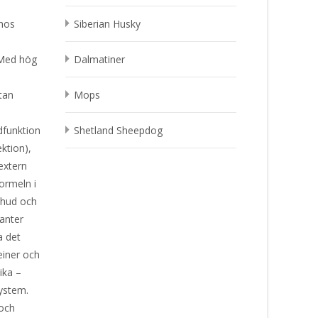
 hos
Siberian Husky
 Med hög
Dalmatiner
utan
Mops
dfunktion
Shetland Sheepdog
ktion),
 extern
Formeln i
 hud och
danter
a det
einer och
ika –
ssystem.
 och