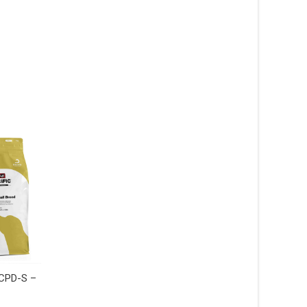
Heart & Kidney Support CKD
Joint Support CJD
 CPD-S –
hundfoder – 2 kg – Specific
hundfoder – 12 kg –
Specific
279
kr