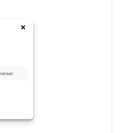
Canin
erenser