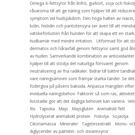
Omega 6-fettsyror från linfrö, gurkört, soja och fiskolj
råvarorna till att ge näring som hjälper till att reducer
symptom vid hudsjukdom. Den höga halten av niacin, i
kolin, histidin och pantotensyra ser även till att minsk
vätskeförlusten från hunden för att skapa ett en stark
hudbarriär med mindre irritation. Utformad för att st
dermatos och håravfall genom fettsyror samt god åte
av huden. Samverkande kombination av antioxidante
hjälper till att stödja det naturliga försvaret genom
neutralisering av fria radikaler. Bidrar till bättre tandhä
vare näringsämnen som främjar starka tänder. Se det
fodergiva på påsens baksida. Anpassa mängden efter 
inviduella näringsbehov. Faktorer så som ras, aktivite
livsstadie gör att det dagliga behovet kan variera. V
Ris Tapioka Majs Majsgluten Animaliskt fett
Hydrolyserat animaliskt protein Fiskolja Sojaolja
Cikoriamassa Mineraler Tagetesextrakt Mono- oc
diglycerider av palmitin- och stearinsyror