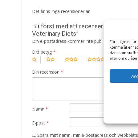
Det finns inga recensioner än.
Bli först med att recensera ”Veterinar
Veterinary Diets”
Din e-postadress kommer inte publiceras.
Obligatori
För att ge en br
komma åt enhets
Ditt betyg
*
data som surfbe
eller om du åter
Din recension
*
Ac
Namn
*
E-post
*
Spara mitt namn, min e-postadress och webbplats 