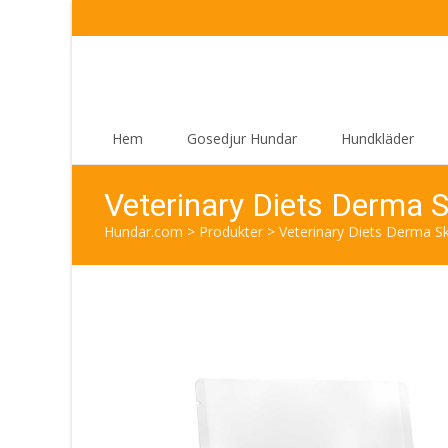
Skip
Hem
Gosedjur Hundar
Hundkläder
to
content
Veterinary Diets Derma S
Hundar.com
>
Produkter
>
Veterinary Diets Derma Sk