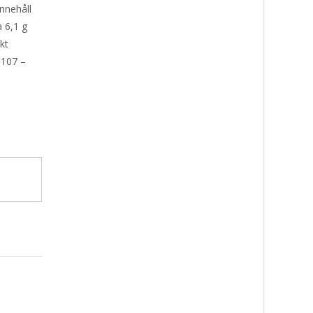
nnehåll
a 6,1 g
kt
 107 –
r