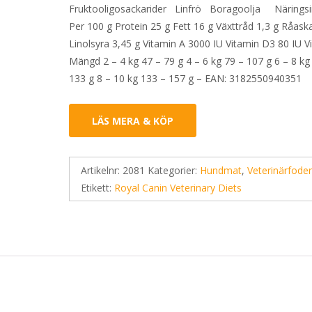
Fruktooligosackarider Linfrö Boragoolja Näringsi
Per 100 g Protein 25 g Fett 16 g Växttråd 1,3 g Råask
Linolsyra 3,45 g Vitamin A 3000 IU Vitamin D3 80 IU Vi
Mängd 2 – 4 kg 47 – 79 g 4 – 6 kg 79 – 107 g 6 – 8 kg
133 g 8 – 10 kg 133 – 157 g – EAN: 3182550940351
LÄS MERA & KÖP
Artikelnr:
2081
Kategorier:
Hundmat
,
Veterinärfode
Etikett:
Royal Canin Veterinary Diets