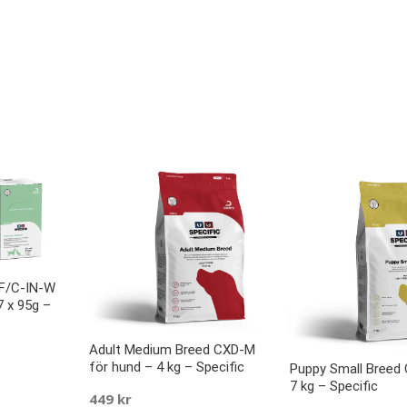
 F/C-IN-W
7 x 95g –
Adult Medium Breed CXD-M
för hund – 4 kg – Specific
Puppy Small Breed
7 kg – Specific
449
kr