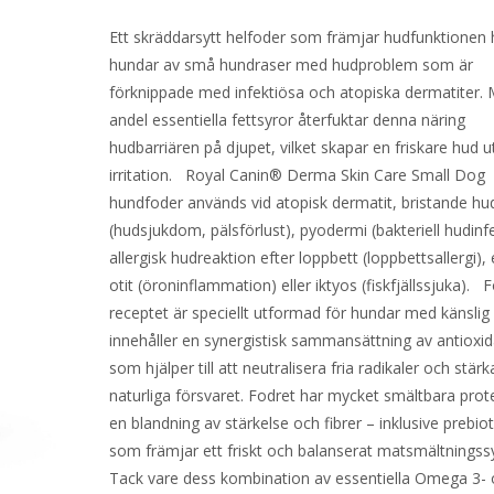
Ett skräddarsytt helfoder som främjar hudfunktionen
hundar av små hundraser med hudproblem som är
förknippade med infektiösa och atopiska dermatiter.
andel essentiella fettsyror återfuktar denna näring
hudbarriären på djupet, vilket skapar en friskare hud 
irritation. Royal Canin® Derma Skin Care Small Dog
hundfoder används vid atopisk dermatit, bristande hu
(hudsjukdom, pälsförlust), pyodermi (bakteriell hudinfe
allergisk hudreaktion efter loppbett (loppbettsallergi),
otit (öroninflammation) eller iktyos (fiskfjällssjuka). 
receptet är speciellt utformad för hundar med känslig
innehåller en synergistisk sammansättning av antioxi
som hjälper till att neutralisera fria radikaler och stärk
naturliga försvaret. Fodret har mycket smältbara prot
en blandning av stärkelse och fibrer – inklusive prebiot
som främjar ett friskt och balanserat matsmältning
Tack vare dess kombination av essentiella Omega 3-