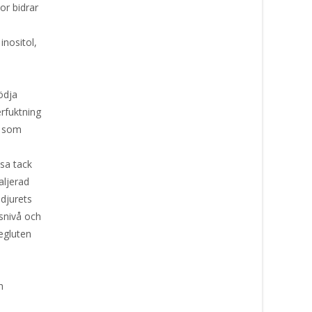
or bidrar
a
nositol,
a
ödja
rfuktning
r som
lsa tack
aljerad
djurets
tsnivå och
etegluten
h