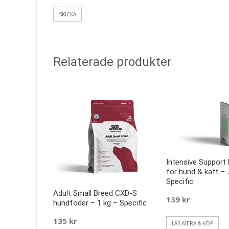
Relaterade produkter
Intensive Support
för hund & katt – 
Specific
Adult Small Breed CXD-S
139
kr
hundfoder – 1 kg – Specific
135
kr
LÄS MERA & KÖP