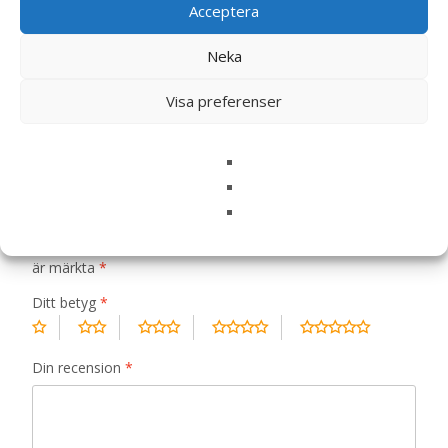
Acceptera
Neka
Recensioner
Visa preferenser
Det finns inga recensioner än.
Bli först med att recensera ”Vet Diet
Intestinal Torrfoder för Hund – 1 kg –
HappyDog”
Din e-postadress kommer inte publiceras.
Obligatoriska fält
är märkta
*
Ditt betyg
*
Din recension
*