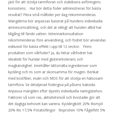
jäst för att stödja tarmfloran och stabilisera avföringens
konsistens. Hur bör detta foder administreras för bästa
resultat? Flera små måltider per dag rekommenderas.
Mängderna bör anpassas baserat på hundens individuella
ämnesomsättning, och det är viktigt att hunden alltid har
tillgång till färskt vatten. Veterinärkonsultation
rekommenderas före användning, och fodret bör användas
exklusivt för bästa effekt i upp till 12 veckor. Finns
produkten som våtfoder? Ja, du hittar våtfodret här.
Idealiskt för hundar med glutenintolerans och
magkänslighet. Innehåller lättsmälta ingredienser som
kyckling och ris som är skonsamma för magen. Berikat
med kostfiber, inulin och MOS för att stödja en hälsosam
tarmflora. Se detaljerad fodergiva på påsens baksida.
Anpassa mängden efter djurets individuella näringsbehov.
Faktorer så som ras, aktivitetsnivå och livsstadie gör att
det dagliga behovet kan variera. Kycklingkött 20% Rismjöl
20% Ris 17,5% Potatisflingor Risprotein 10% Fågelfett 5%