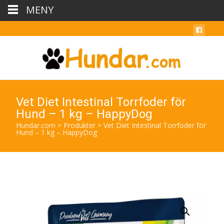
MENY
Vet Diet Intestinal Torrfoder för
Hund – 1 kg – HappyDog
Hundar.com
>
Produkter
>
Vet Diet Intestinal Torrfoder för
Hund – 1 kg – HappyDog