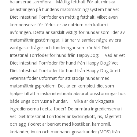
balanserad tarmflora. Måttlig fetthalt För att minska
belastningen på hundens matsmältningssystem har Vet
Diet Intestinal Torrfoder en måttlig fetthalt, vilket även
kompenserar för förluster av natrium och kalium i
avföringen. Detta är särskilt viktigt för hundar som lider av
matsmältningsstörningar. Här har vi samlat några av era
vanligaste frågor och funderingar som rör Vet Diet
Intestinal Torrfoder för hund från HappyDog: Vad är Vet
Diet Intestinal Torrfoder för hund från Happy Dog? Vet
Diet Intestinal Torrfoder för hund från Happy Dog är ett
veterinärfoder utformat för att stödja hundar med
matsmältningsproblem. Det är en komplett diet som
hjälper till att minska intestinala absorptionsstörningar hos
både unga och vuxna hundar. Vilka är de viktigaste
ingredienserna i detta foder? De primära ingredienserna i
Vet Diet Intestinal Torrfoder är kycklingkött, ris, fågelfett
och ägg. Fodret är berikat med kostfiber, kamomill,
koriander, inulin och mannanoligosackarider (MOS) från