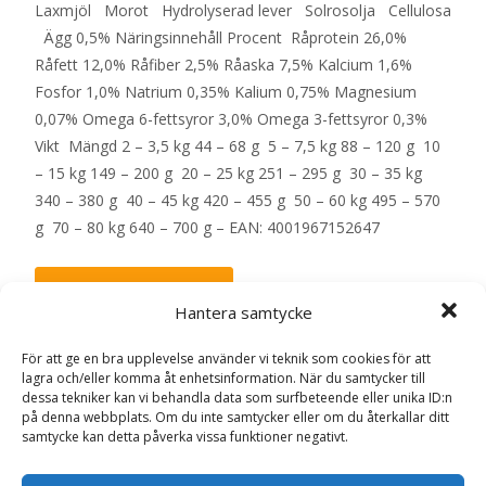
Laxmjöl Morot Hydrolyserad lever Solrosolja Cellulosa
Ägg 0,5% Näringsinnehåll Procent Råprotein 26,0%
Råfett 12,0% Råfiber 2,5% Råaska 7,5% Kalcium 1,6%
Fosfor 1,0% Natrium 0,35% Kalium 0,75% Magnesium
0,07% Omega 6-fettsyror 3,0% Omega 3-fettsyror 0,3%
Vikt Mängd 2 – 3,5 kg 44 – 68 g 5 – 7,5 kg 88 – 120 g 10
– 15 kg 149 – 200 g 20 – 25 kg 251 – 295 g 30 – 35 kg
340 – 380 g 40 – 45 kg 420 – 455 g 50 – 60 kg 495 – 570
g 70 – 80 kg 640 – 700 g – EAN: 4001967152647
LÄS MERA & KÖP
Hantera samtycke
För att ge en bra upplevelse använder vi teknik som cookies för att
Artikelnr:
20972
Kategorier:
Hundmat
,
Veterinärfoder
lagra och/eller komma åt enhetsinformation. När du samtycker till
Etikett:
HappyDog
dessa tekniker kan vi behandla data som surfbeteende eller unika ID:n
på denna webbplats. Om du inte samtycker eller om du återkallar ditt
samtycke kan detta påverka vissa funktioner negativt.
Recensioner (0)