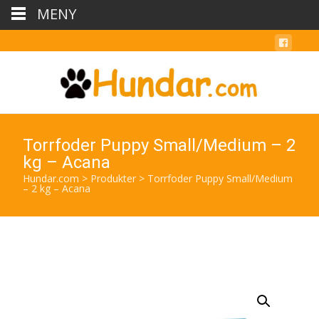
MENY
Torrfoder Puppy Small/Medium – 2
kg – Acana
Hundar.com
>
Produkter
>
Torrfoder Puppy Small/Medium
– 2 kg – Acana