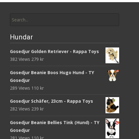
Search
for:
Hundar
Gosedjur Golden Retriever - Rappa Toys
382 Views
279
kr
Gosedjur Beanie Boos Hugo Hund - TY
Gosedjur
289 Views
110
kr
Gosedjur Schäfer, 23cm - Rappa Toys
282 Views
239
kr
Gosedjur Beanie Bellies Tink (Hund) - TY
Gosedjur
281 Views
110
kr