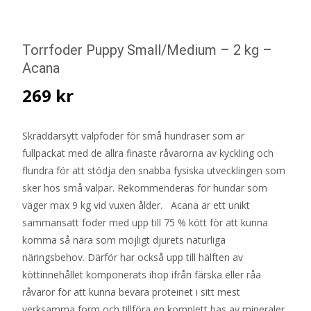
Torrfoder Puppy Small/Medium – 2 kg –
Acana
269
kr
Skräddarsytt valpfoder för små hundraser som är
fullpackat med de allra finaste råvarorna av kyckling och
flundra för att stödja den snabba fysiska utvecklingen som
sker hos små valpar. Rekommenderas för hundar som
väger max 9 kg vid vuxen ålder. Acana är ett unikt
sammansatt foder med upp till 75 % kött för att kunna
komma så nära som möjligt djurets naturliga
näringsbehov. Därför har också upp till hälften av
köttinnehållet komponerats ihop ifrån färska eller råa
råvaror för att kunna bevara proteinet i sitt mest
verksamma form och tillföra en komplett bas av mineraler,