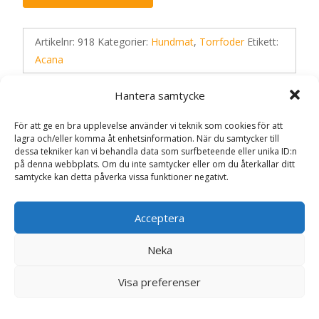
Artikelnr:
918
Kategorier:
Hundmat
,
Torrfoder
Etikett:
Acana
Hantera samtycke
Recensioner (0)
För att ge en bra upplevelse använder vi teknik som cookies för att
lagra och/eller komma åt enhetsinformation. När du samtycker till
dessa tekniker kan vi behandla data som surfbeteende eller unika ID:n
Recensioner
på denna webbplats. Om du inte samtycker eller om du återkallar ditt
samtycke kan detta påverka vissa funktioner negativt.
Det finns inga recensioner än.
Acceptera
Bli först med att recensera ”Torrfoder
Neka
Puppy Small/Medium – 2 kg – Acana”
Din e-postadress kommer inte publiceras.
Obligatoriska fält
Visa preferenser
är märkta
*
Ditt betyg
*