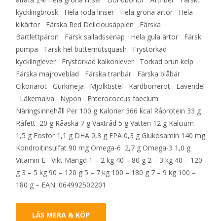
kycklingbrosk Hela röda linser Hela gröna ärtor Hela
kikärtor Färska Red Deliciousäpplen Färska
Bartlettpäron Färsk salladssenap Hela gula ärtor Färsk
pumpa Färsk hel butternutsquash Frystorkad
kycklinglever Frystorkad kalkonlever Torkad brun kelp
Färska majroveblad Färska tranbär Färska blåbär
Cikoriarot Gurkmeja Mjölktistel Kardborrerot Lavendel
Läkemalva Nypon Enterococcus faecium
Näringsinnehåll Per 100 g Kalorier 366 kcal Råprotein 33 g
Råfett 20 g Råaska 7 g Växtråd 5 g Vatten 12 g Kalcium
1,5 g Fosfor 1,1 g DHA 0,3 g EPA 0,3 g Glukosamin 140 mg
Kondroitinsulfat 90 mg Omega-6 2,7 g Omega-3 1,0 g
Vitamin E Vikt Mängd 1 – 2 kg 40 – 80 g 2 – 3 kg 40 – 120
g 3 – 5 kg 90 – 120 g 5 – 7 kg 100 – 180 g 7 – 9 kg 100 –
180 g – EAN: 064992502201
LÄS MERA & KÖP