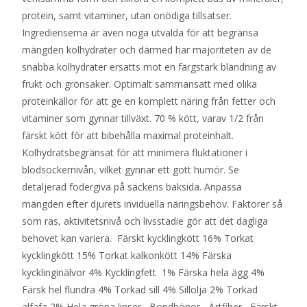
protein, samt vitaminer, utan onödiga tillsatser.
Ingredienserna är även noga utvalda för att begränsa
mängden kolhydrater och därmed har majoriteten av de
snabba kolhydrater ersatts mot en färgstark blandning av
frukt och grönsaker. Optimalt sammansatt med olika
proteinkällor för att ge en komplett näring från fetter och
vitaminer som gynnar tillväxt. 70 % kött, varav 1/2 från
färskt kött för att bibehålla maximal proteinhalt.
Kolhydratsbegränsat för att minimera fluktationer i
blodsockernivån, vilket gynnar ett gott humör. Se
detaljerad fodergiva på säckens baksida. Anpassa
mängden efter djurets inviduella näringsbehov. Faktorer så
som ras, aktivitetsnivå och livsstadie gör att det dagliga
behovet kan variera. Färskt kycklingkött 16% Torkat
kycklingkött 15% Torkat kalkonkött 14% Färska
kycklinginälvor 4% Kycklingfett 1% Färska hela ägg 4%
Färsk hel flundra 4% Torkad sill 4% Sillolja 2% Torkad
alfafa 2% Hela gröna linser Bondbönor Ärtfiber Färskt