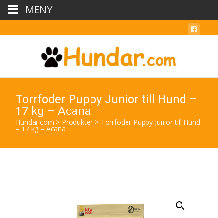
MENY
Torrfoder Puppy Junior till Hund –
17 kg – Acana
Hundar.com
>
Produkter
>
Torrfoder Puppy Junior till Hund
– 17 kg – Acana