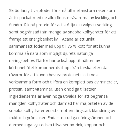
Skräddarsytt valpfoder för små till mellanstora raser som
är fullpackat med de allra finaste råvarorna av kyckling och
flundra. Rik på protein för att stödja din valps utveckling,
samt begränsad i sin mängd av snabba kolhydrater för att
främja ett energiberikat liv. Acana är ett unikt
sammansatt foder med upp till 75 % kött för att kunna
komma så nära som möjligt djurets naturliga
näringsbehov. Därför har också upp till hälften av
köttinnehållet komponerats ihop ifrån färska eller råa
råvaror för att kunna bevara proteinet i sitt mest
verksamma form och tillföra en komplett bas av mineraler,
protein, samt vitaminer, utan onödiga tillsatser.
Ingredienserna är även noga utvalda för att begränsa
mängden kolhydrater och därmed har majoriteten av de
snabba kolhydrater ersatts mot en färgstark blandning av
frukt och grönsaker. Endast naturliga näringsämnen och
därmed inga syntetiska tillsatser av zink, koppar och