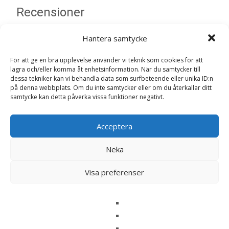
Recensioner
Hantera samtycke
Det finns inga recensioner än.
För att ge en bra upplevelse använder vi teknik som cookies för att
Bli först med att recensera ”Torrfoder
lagra och/eller komma åt enhetsinformation. När du samtycker till
Puppy Junior till Hund – 17 kg – Acana”
dessa tekniker kan vi behandla data som surfbeteende eller unika ID:n
på denna webbplats. Om du inte samtycker eller om du återkallar ditt
Din e-postadress kommer inte publiceras.
Obligatoriska fält
samtycke kan detta påverka vissa funktioner negativt.
är märkta
*
Ditt betyg
*
Acceptera
Neka
Din recension
*
Visa preferenser
Namn
*