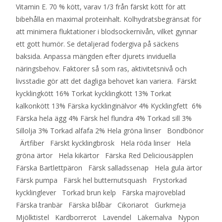
Vitamin E. 70 % kött, varav 1/3 från färskt kött för att
bibehålla en maximal proteinhalt. Kolhydratsbegränsat för
att minimera fluktationer i blodsockernivån, vilket gynnar
ett gott humör. Se detaljerad fodergiva på säckens
baksida. Anpassa mängden efter djurets inviduella
näringsbehov. Faktorer så som ras, aktivitetsnivå och
livsstadie gör att det dagliga behovet kan variera. Färskt
kycklingkött 16% Torkat kycklingkött 13% Torkat
kalkonkött 13% Färska kycklinginälvor 4% Kycklingfett 6%
Färska hela ägg 4% Färsk hel flundra 4% Torkad sill 3%
Sillolja 3% Torkad alfafa 2% Hela gröna linser Bondbönor
Ärtfiber Färskt kycklingbrosk Hela röda linser Hela
gröna ärtor Hela kikärtor Färska Red Deliciousäpplen
Färska Bartlettpäron Färsk salladssenap Hela gula ärtor
Färsk pumpa Färsk hel butternutsquash Frystorkad
kycklinglever Torkad brun kelp Färska majroveblad
Färska tranbär Färska blåbär Cikoriarot Gurkmeja
Mjölktistel Kardborrerot Lavendel Läkemalva Nypon