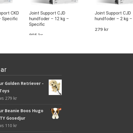
pport CKD
Joint Support CJD
Joint Support CJD
 Specific
hundfoder – 12 kg –
hundfoder – 2 kg – 
Specific
279
kr
905
kr
LÄS MERA & KÖP
LÄS MERA & KÖP
ar
r Golden Retriever -
Toys
ews
279
kr
ur Beanie Boos Hugo
 TY Gosedjur
ews
110
kr