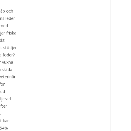
kåp och
ns leder
t med
ar friska
skt
et stödjer
a foder?
r vuxna
rskilda
eterinär
för
hud
ljerad
fter
,
et kan
) 54%