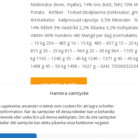
Nötkreatur (lever, mjälte), 14% Gris (kött, fett) 10%
Potatis Ärtfiber Torkad blodplasma (nötkreatur, gr
Ärtstärkelse Kallpressad rapsolja 0,5% Mineraler R
14% Råfett 9% Växttråd 2,2% Råaska 3,2% Kolhydrat
Vatten 66% Hundens vikt Mängd per dag (normalaktiv
– 10 kg 254 – 485 g 10 – 15 kg 485 – 657 g 15 – 20 k
815 g 20 – 25 kg 815 – 964 g 25 – 30 kg 964 – 1105 g
kg 1105 – 1240 g 35 – 40 kg 1240 – 1371 g 40 – 45 k
1498 g 45 – 50 kg 1498 – 1621 g – EAN: 7350003233
LÄS MERA & KÖP
Hantera samtycke
a upplevelse använder vi teknik som cookies för att lagra och/eller
Artikelnr:
26773
Kategorier:
Hundmat
,
Våtfoder
Etik
information. När du samtycker till dessa tekniker kan vi behandla
Halla Pet Food
teende eller unika ID:n på denna webbplats. Om du inte samtycker
kallar ditt samtycke kan detta påverka vissa funktioner negativt.