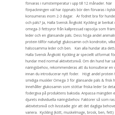
förvaras i rumstemperatur i upp till 12 månader. När
förpackningen väl har öppnats bör den förvaras i kyls
konsumeras inom 2-3 dagar. Är fodret bra för hunde
och päls? Ja, Halla Svensk Ångkokt Kyckling är berika
omega-3 fettsyror från kallpressad rapsolja som främj
leder och en glänsande päls. Dess höga andel animali
protein tillför naturligt glukosamin och kondroitin, vilk
hälsosamma leder och ben. Kan alla hundar äta dett
Halla Svensk Ångkokt Kyckling är speciellt utformat fö
hundar med normal aktivitetsnivå. Om din hund har sä
näringsbehov, rekommenderas att du konsulterar en v
innan du introducerar nytt foder. Högt andel protein 
smidiga muskler Omega 3 för glänsande päls & frisk 
Innehåller glukosamin som stöttar friska leder Se deta
fodergiva på produktens baksida. Anpassa mängden e
djurets individuella näringsbehov. Faktorer så som ras
aktivitetsnivå och livsstadie gör att det dagliga behov
variera. Kyckling (kött, muskelmage, brosk, ben, fett