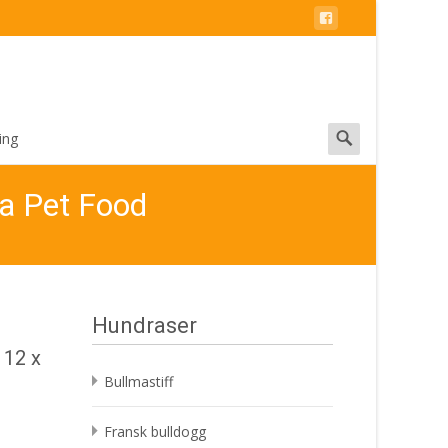
Search
ing
for:
la Pet Food
Hundraser
 12 x
Bullmastiff
Fransk bulldogg