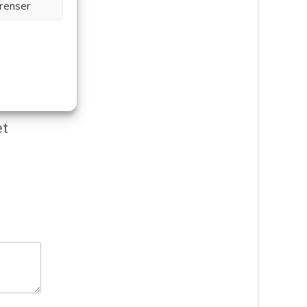
erenser
et