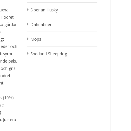
vuxna
Siberian Husky
. Fodret
ka gårdar
Dalmatiner
el
igt
Mops
leder och
ttsyror
Shetland Sheepdog
ande päls.
och gris
fodret
mt
s (10%)
lse
g
. Justera
a