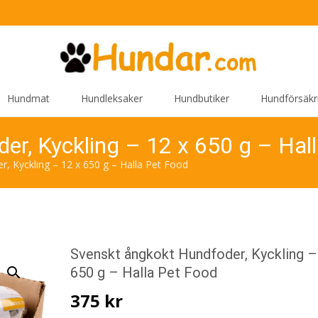
Hundmat
Hundleksaker
Hundbutiker
Hundförsäkr
er, Kyckling – 12 x 650 g – Hal
, Kyckling – 12 x 650 g – Halla Pet Food
Svenskt ångkokt Hundfoder, Kyckling –
650 g – Halla Pet Food
375
kr