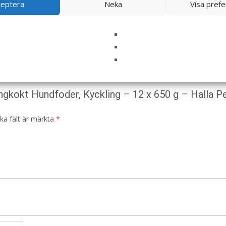
ceptera
Neka
Visa pref
ngkokt Hundfoder, Kyckling – 12 x 650 g – Halla P
ska fält är märkta
*