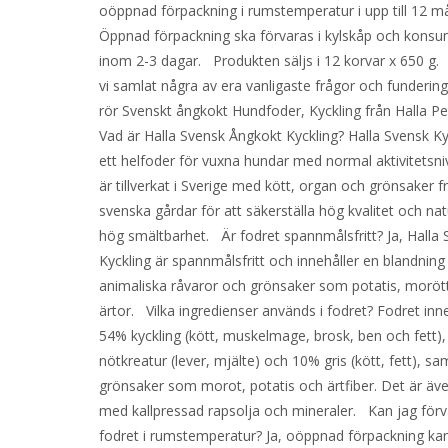
oöppnad förpackning i rumstemperatur i upp till 12 m
Öppnad förpackning ska förvaras i kylskåp och kons
inom 2-3 dagar. Produkten säljs i 12 korvar x 650 g.
vi samlat några av era vanligaste frågor och funderin
rör Svenskt ångkokt Hundfoder, Kyckling från Halla 
Vad är Halla Svensk Ångkokt Kyckling? Halla Svensk Ky
ett helfoder för vuxna hundar med normal aktivitetsni
är tillverkat i Sverige med kött, organ och grönsaker f
svenska gårdar för att säkerställa hög kvalitet och natu
hög smältbarhet. Är fodret spannmålsfritt? Ja, Halla
Kyckling är spannmålsfritt och innehåller en blandning
animaliska råvaror och grönsaker som potatis, moröt
ärtor. Vilka ingredienser används i fodret? Fodret inne
54% kyckling (kött, muskelmage, brosk, ben och fett)
nötkreatur (lever, mjälte) och 10% gris (kött, fett), sa
grönsaker som morot, potatis och ärtfiber. Det är äve
med kallpressad rapsolja och mineraler. Kan jag förv
fodret i rumstemperatur? Ja, oöppnad förpackning ka