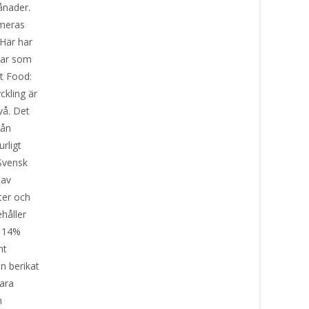
ånader.
umeras
 Här har
gar som
Pet Food:
ckling är
vå. Det
rån
rligt
 Svensk
 av
ter och
håller
, 14%
mt
n berikat
ara
n