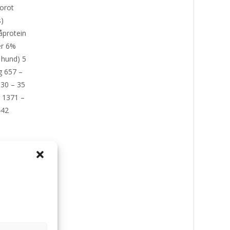
 Morot
is)
åprotein
er 6%
 hund) 5
g 657 –
 30 – 35
g 1371 –
442
ett: