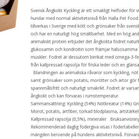
Svensk Ångkokt Kyckling är ett smakligt helfoder för 
hundar med normal aktivitetsnivå från Halla Pet Food
tillverkas i Sverige med kött och grönsaker från svens
och har en naturligt hög smältbarhet. Med en hög and
animaliskt protein erbjuder det ångkokta fodret naturl
glukosamin och kondroitin som främjar hälsosamma 
muskler. Fodret är dessutom berikat med omega-3-fe
från kallpressad rapsolja för friska leder och en gläns
Blandningen av animaliska råvaror som kyckling, nöt 
samt grönsaker som potatis, morötter och ärtor gör 
spannmålsfritt och naturligt smakrikt. Fodret är varsa
ångkokt och kan förvaras i rumstemperatur.
Sammansättning: Kyckling (54%) Nötkreatur (14%) Gri
Morot, potatis, ärtfiber, torkad blodplasma, ärtstärke
Kallpressad rapsolja (0,5%), mineraler Bruksanvisnin
Rekommenderad daglig fodergiva visas i fodertabellen
mängden beroende på hundens aktivitetsnivå. Förvar