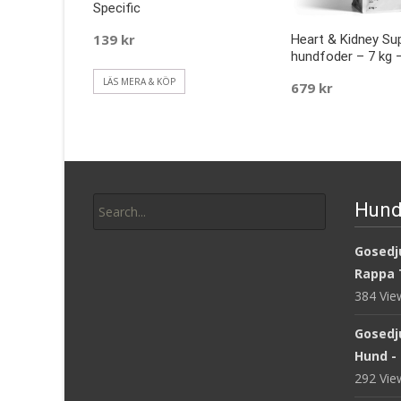
Specific
139
kr
Heart & Kidney Su
hundfoder – 7 kg –
LÄS MERA & KÖP
679
kr
LÄS MERA & KÖP
Search
Hund
for:
Gosedju
Rappa 
384 Vi
Gosedj
Hund -
292 Vi