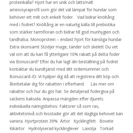
proteinkälla? Hjort har en unik och lättsmält
aminosyraprofil som gör det väl lämpat för hundar som
behöver ett milt och enkelt foder. Vad bidrar knöltång
med i fodret? Knöltång är en naturlig källa till prebiotika
som stärker tarmfloran och bidrar till god munhygien och
tandhälsa. Monoprotein – endast hjort för känsliga hundar
Extra skonsamt Stödjer mage, tänder och skelett Du vet
väl om att du kan få ytterligare 10% rabatt på detta foder
via Bonuscard? Efter du har lagt din beställning på fodret
kontaktar du kundtjänst med ditt ordernummer och
Bonuscard-ID. Vi hjälper dig då att registrera ditt köp och
återbetalar dig för rabatten i efterhand. Läs mer om
rabatter och hur du gör här. Se detaljerad fodergiva på
säckens baksida. Anpassa mängden efter djurets
individuella näringsbehov. Faktorer så som ras,
aktivitetsnivå och livsstadie gör att det dagliga behovet kan
variera. Hjortprotein 39% Ärtor Kycklingfett Bovete
Kikärtor Hydrolyserad kycklinglever Laxolja Torkad