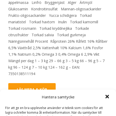
äppelmassa Linfrö Bryggerijäst Alger Ärtmjöl
Glukosamin Kondroitinsulfat Mannan-oligosackarider
Frukto-oligosackarider Yucca schidigera Torkad
mariatistel Torkad havtorn Inulin Torkad kamomill
Torkad rosmarin Torkad kryddnejlika Torkade
citrusfrukter Torkad salvia Torkad gurkmeja
Näringsinnehåll Procent Råprotein 26% Råfett 16% Råfiber
6,5% Växttråd 2,5% Vattenhalt 10% Kalcium 1,6% Fosfor
1,1% Natrium 0,2% Omega 3 0,4% Omega 6 2,9% Vikt
Mängd per dag 1 – 3 kg 29 – 66 g 3 – 5 kg 66 – 96 g 5 – 7
kg 96 – 124 g 7 – 10 kg 124 – 162 g – EAN:
7350138511194
LÄS MERA & KÖP
Hantera samtycke
Artikelnr:
31002
Kategorier:
Hundmat
,
Torrfoder
För att ge en bra upplevelse använder vi teknik som cookies för att
lagra och/eller komma åt enhetsinformation. När du samtycker till
Etikett:
FourFriends