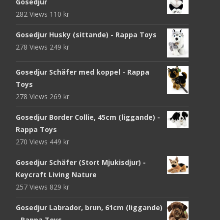
Gosedjur
282 Views
110
kr
Gosedjur Husky (sittande) - Rappa Toys
278 Views
249
kr
Gosedjur Schäfer med koppel - Rappa
Toys
278 Views
269
kr
Gosedjur Border Collie, 45cm (liggande) -
Rappa Toys
270 Views
449
kr
Gosedjur Schäfer (Stort Mjukisdjur) -
Keycraft Living Nature
257 Views
829
kr
Gosedjur Labrador, brun, 61cm (liggande)
- Rappa Toys