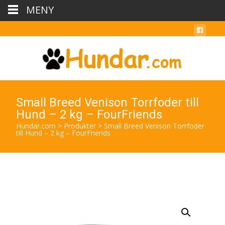
MENY
Small Breed Venison Torrfoder till
Hund – 2 kg – FourFriends
Hundar.com
>
Produkter
>
Small Breed Venison Torrfoder
till Hund – 2 kg – FourFriends