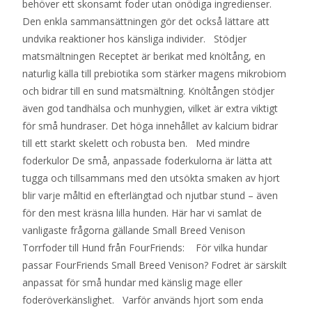
behöver ett skonsamt foder utan onödiga ingredienser.
Den enkla sammansättningen gör det också lättare att
undvika reaktioner hos känsliga individer. Stödjer
matsmältningen Receptet är berikat med knöltång, en
naturlig källa till prebiotika som stärker magens mikrobiom
och bidrar till en sund matsmältning. Knöltången stödjer
även god tandhälsa och munhygien, vilket är extra viktigt
för små hundraser. Det höga innehållet av kalcium bidrar
till ett starkt skelett och robusta ben. Med mindre
foderkulor De små, anpassade foderkulorna är lätta att
tugga och tillsammans med den utsökta smaken av hjort
blir varje måltid en efterlängtad och njutbar stund – även
för den mest kräsna lilla hunden. Här har vi samlat de
vanligaste frågorna gällande Small Breed Venison
Torrfoder till Hund från FourFriends: För vilka hundar
passar FourFriends Small Breed Venison? Fodret är särskilt
anpassat för små hundar med känslig mage eller
foderöverkänslighet. Varför används hjort som enda