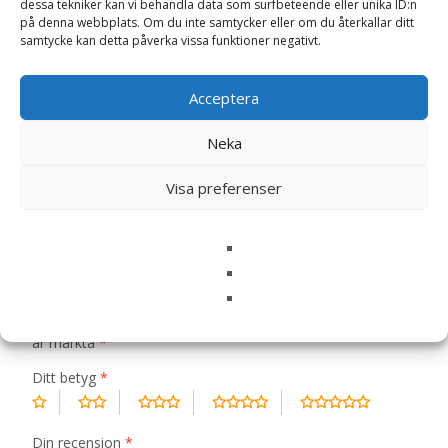
dessa tekniker kan vi behandla data som surfbeteende eller unika ID:n
på denna webbplats. Om du inte samtycker eller om du återkallar ditt
samtycke kan detta påverka vissa funktioner negativt.
Recensioner (0)
Acceptera
Recensioner
Neka
Visa preferenser
Det finns inga recensioner än.
Bli först med att recensera ”Small Breed
Venison Torrfoder till Hund – 2 kg –
FourFriends”
Din e-postadress kommer inte publiceras.
Obligatoriska fält
är märkta
*
Ditt betyg
*
Din recension
*