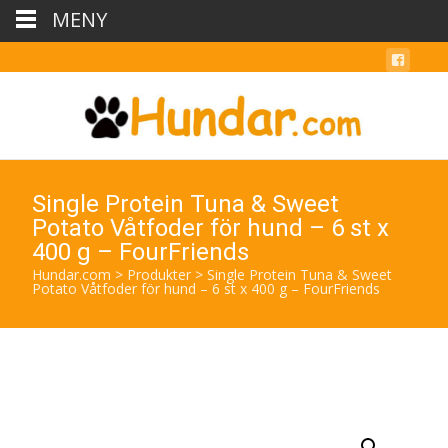
MENY
Single Protein Tuna & Sweet
Potato Våtfoder för hund – 6 st x
400 g – FourFriends
Hundar.com
>
Produkter
>
Single Protein Tuna & Sweet
Potato Våtfoder för hund – 6 st x 400 g – FourFriends