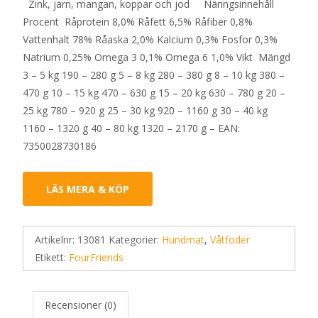
Zink, järn, mangan, koppar och jod Näringsinnehåll
Procent Råprotein 8,0% Råfett 6,5% Råfiber 0,8%
Vattenhalt 78% Råaska 2,0% Kalcium 0,3% Fosfor 0,3%
Natrium 0,25% Omega 3 0,1% Omega 6 1,0% Vikt Mängd
3 – 5 kg 190 – 280 g 5 – 8 kg 280 – 380 g 8 – 10 kg 380 –
470 g 10 – 15 kg 470 – 630 g 15 – 20 kg 630 – 780 g 20 –
25 kg 780 – 920 g 25 – 30 kg 920 – 1160 g 30 – 40 kg
1160 – 1320 g 40 – 80 kg 1320 – 2170 g – EAN:
7350028730186
LÄS MERA & KÖP
Artikelnr:
13081
Kategorier:
Hundmat
,
Våtfoder
Etikett:
FourFriends
Recensioner (0)