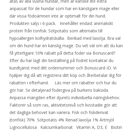
ätas av alla vuxna hundar, men är kanske lite extra
anpassat för de hundar som har en känsligare mage eller
där vissa födoämnen inte är optimalt för din hund.
Produkten säljs i 6-pack. Innehåller endast animaliskt
protein från tonfisk. Sötpotatis som alternativ till
hypoallergen kolhydratskälla. Berikad med laxolja. Bra val
om din hund har en känslig mage. Du vet väl om att du kan
få ytterligare 10% rabatt på detta foder via Bonuscard?
Efter du har lagt din beställning på fodret kontaktar du
kundtjänst med ditt ordernummer och Bonuscard-ID. Vi
hjälper dig då att registrera ditt köp och återbetalar dig för
rabatten i efterhand. Läs mer om rabatter och hur du
gör här. Se detaljerad fodergiva på burkens baksida.
Anpassa mängden efter djurets individuella näringsbehov.
Faktorer så som ras, aktivitetsnivå och livsstadie gör att
det dagliga behovet kan variera. Fisk och fiskderivat
(tonfisk) 70% Sötpotatis 4% Renad laxolja 1% Ärtmjöl
Lignocellulosa Kalciumkarbonat Vitamin A, D3, E Biotin