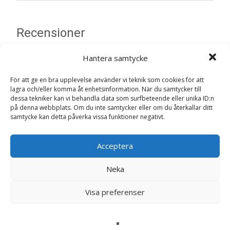
Recensioner
Hantera samtycke
Det finns inga recensioner än.
För att ge en bra upplevelse använder vi teknik som cookies för att
Bli först med att recensera ”Single Protein
lagra och/eller komma åt enhetsinformation. När du samtycker till
Tuna & Sweet Potato Våtfoder för hund –
dessa tekniker kan vi behandla data som surfbeteende eller unika ID:n
på denna webbplats. Om du inte samtycker eller om du återkallar ditt
6 st x 400 g – FourFriends”
samtycke kan detta påverka vissa funktioner negativt.
Din e-postadress kommer inte publiceras.
Obligatoriska fält
är märkta
*
Acceptera
Ditt betyg
*
Neka
Din recension
*
Visa preferenser