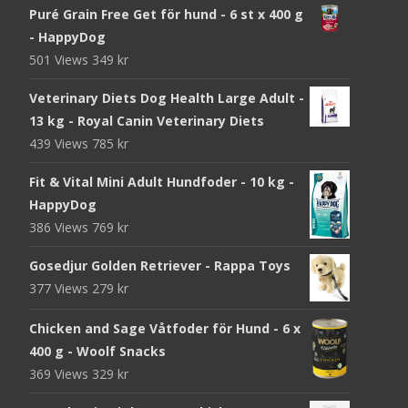
Puré Grain Free Get för hund - 6 st x 400 g
- HappyDog
501 Views
349
kr
Veterinary Diets Dog Health Large Adult -
13 kg - Royal Canin Veterinary Diets
439 Views
785
kr
Fit & Vital Mini Adult Hundfoder - 10 kg -
HappyDog
386 Views
769
kr
Gosedjur Golden Retriever - Rappa Toys
377 Views
279
kr
Chicken and Sage Våtfoder för Hund - 6 x
400 g - Woolf Snacks
369 Views
329
kr