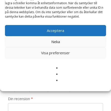
lagra och/eller komma åt enhetsinformation. När du samtycker till
dessa tekniker kan vi behandla data som surfbeteende eller unika ID:n
Recensioner (0)
på denna webbplats. Om du inte samtycker eller om du återkallar ditt
samtycke kan detta påverka vissa funktioner negativt.
Recensioner
Acceptera
Neka
Det finns inga recensioner än.
Visa preferenser
Bli först med att recensera ”Sensible
Toscana Hundfoder – 4 kg – HappyDog”
Din e-postadress kommer inte publiceras.
Obligatoriska fält
är märkta
*
Ditt betyg
*
Din recension
*