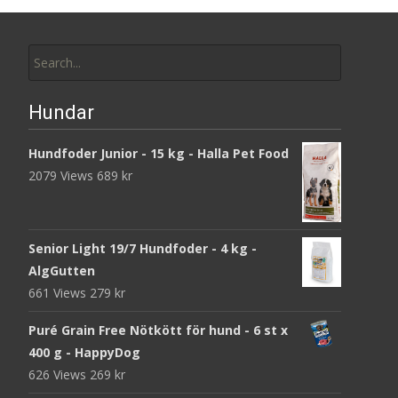
Search
for:
Hundar
Hundfoder Junior - 15 kg - Halla Pet Food
2079 Views
689
kr
Senior Light 19/7 Hundfoder - 4 kg -
AlgGutten
661 Views
279
kr
Puré Grain Free Nötkött för hund - 6 st x
400 g - HappyDog
626 Views
269
kr