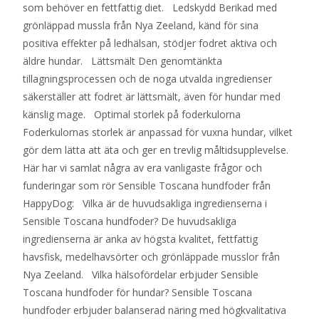
som behöver en fettfattig diet. Ledskydd Berikad med
grönläppad mussla från Nya Zeeland, känd för sina
positiva effekter på ledhälsan, stödjer fodret aktiva och
äldre hundar. Lättsmält Den genomtänkta
tillagningsprocessen och de noga utvalda ingredienser
säkerställer att fodret är lättsmält, även för hundar med
känslig mage. Optimal storlek på foderkulorna
Foderkulornas storlek är anpassad för vuxna hundar, vilket
gör dem lätta att äta och ger en trevlig måltidsupplevelse.
Här har vi samlat några av era vanligaste frågor och
funderingar som rör Sensible Toscana hundfoder från
HappyDog: Vilka är de huvudsakliga ingredienserna i
Sensible Toscana hundfoder? De huvudsakliga
ingredienserna är anka av högsta kvalitet, fettfattig
havsfisk, medelhavsörter och grönläppade musslor från
Nya Zeeland. Vilka hälsofördelar erbjuder Sensible
Toscana hundfoder för hundar? Sensible Toscana
hundfoder erbjuder balanserad näring med högkvalitativa