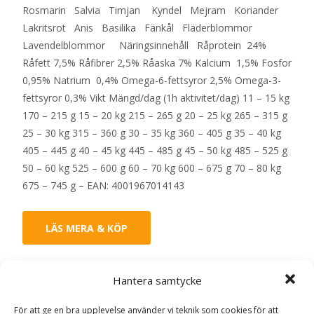
Rosmarin Salvia Timjan Kyndel Mejram Koriander
Lakritsrot Anis Basilika Fänkål Fläderblommor
Lavendelblommor Näringsinnehåll Råprotein 24%
Råfett 7,5% Råfibrer 2,5% Råaska 7% Kalcium 1,5% Fosfor
0,95% Natrium 0,4% Omega-6-fettsyror 2,5% Omega-3-
fettsyror 0,3% Vikt Mängd/dag (1h aktivitet/dag) 11 – 15 kg
170 – 215 g 15 – 20 kg 215 – 265 g 20 – 25 kg 265 – 315 g
25 – 30 kg 315 – 360 g 30 – 35 kg 360 – 405 g 35 – 40 kg
405 – 445 g 40 – 45 kg 445 – 485 g 45 – 50 kg 485 – 525 g
50 – 60 kg 525 – 600 g 60 – 70 kg 600 – 675 g 70 – 80 kg
675 – 745 g – EAN: 4001967014143
LÄS MERA & KÖP
Artikelnr:
9411
Kategorier:
Hundmat
,
Torrfoder
Etikett:
Hantera samtycke
HappyDog
För att ge en bra upplevelse använder vi teknik som cookies för att