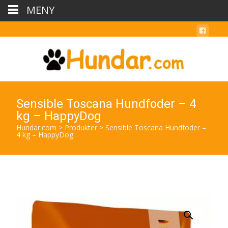
MENY
Sensible Toscana Hundfoder – 4
kg – HappyDog
Hundar.com
>
Produkter
>
Sensible Toscana Hundfoder –
4 kg – HappyDog