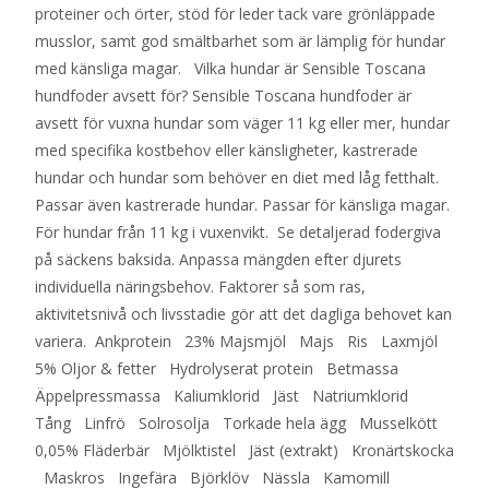
proteiner och örter, stöd för leder tack vare grönläppade
musslor, samt god smältbarhet som är lämplig för hundar
med känsliga magar. Vilka hundar är Sensible Toscana
hundfoder avsett för? Sensible Toscana hundfoder är
avsett för vuxna hundar som väger 11 kg eller mer, hundar
med specifika kostbehov eller känsligheter, kastrerade
hundar och hundar som behöver en diet med låg fetthalt.
Passar även kastrerade hundar. Passar för känsliga magar.
För hundar från 11 kg i vuxenvikt. Se detaljerad fodergiva
på säckens baksida. Anpassa mängden efter djurets
individuella näringsbehov. Faktorer så som ras,
aktivitetsnivå och livsstadie gör att det dagliga behovet kan
variera. Ankprotein 23% Majsmjöl Majs Ris Laxmjöl
5% Oljor & fetter Hydrolyserat protein Betmassa
Äppelpressmassa Kaliumklorid Jäst Natriumklorid
Tång Linfrö Solrosolja Torkade hela ägg Musselkött
0,05% Fläderbär Mjölktistel Jäst (extrakt) Kronärtskocka
Maskros Ingefära Björklöv Nässla Kamomill