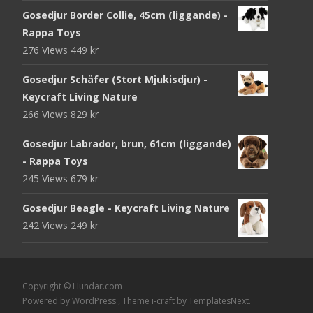
Gosedjur Border Collie, 45cm (liggande) -
Rappa Toys
276 Views
449
kr
Gosedjur Schäfer (Stort Mjukisdjur) -
Keycraft Living Nature
266 Views
829
kr
Gosedjur Labrador, brun, 61cm (liggande)
- Rappa Toys
245 Views
679
kr
Gosedjur Beagle - Keycraft Living Nature
242 Views
249
kr
Copyright © Hundar.com
Powered by WordPress
, Theme
i-craft
by TemplatesNext.