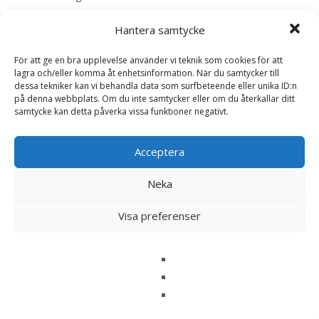
Bli först med att recensera ”Sensible
Hantera samtycke
Puppy & Junior Lamm och Ris Våtfoder för
För att ge en bra upplevelse använder vi teknik som cookies för att
hund – 6 x 200 g – HappyDog”
lagra och/eller komma åt enhetsinformation. När du samtycker till
Din e-postadress kommer inte publiceras.
Obligatoriska fält
dessa tekniker kan vi behandla data som surfbeteende eller unika ID:n
på denna webbplats. Om du inte samtycker eller om du återkallar ditt
är märkta
*
samtycke kan detta påverka vissa funktioner negativt.
Ditt betyg
*
Acceptera
Din recension
*
Neka
Visa preferenser
Namn
*
E-post
*
Spara mitt namn, min e-postadress och webbplats i