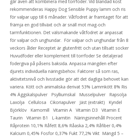
går även att kombinera med torrfoder. Vid blandad kost
rekommenderas Happy Dog Sensible Puppy lamm och ris
för valpar upp till 6 månader. Våtfodret är framtaget för att
främja en god tillväxt och är snäll mot mag-och
tarmfunktionen. Det välsmakande våtfodret är anpassat
för valpar och unghundar. För valpar och unghundar från 8
veckors ålder Receptet är glutenfritt och utan tillsatt socker
Huvudfoder eller komplement till torrfoder Se detaljerad
fodergiva på påsens baksida. Anpassa mängden efter
djurets individuella näringsbehov. Faktorer så som ras,
aktivitetsnivå och livsstadie gör att det dagliga behovet kan
variera. Kött och animaliska derivat 53% Lammkött 8% Ris
4% Äggskalspulver Psylliumskal Musselpulver Rapsolja
Laxolja Cellulosa Cikoriapulver Jäst (extrakt) Kyndel
Björklöv Kamomill Vitamin A Vitamin D3 Vitamin E
Taurin Vitamin B1 L-karnitin Näringsinnehåll Procent
Råprotein 10,1% Råfett 8,6% Råaska 2,4% Råfiber 0,4%
Kalcium 0,45% Fosfor 0,37% Fukt 77,2% Vikt Mängd 5 –