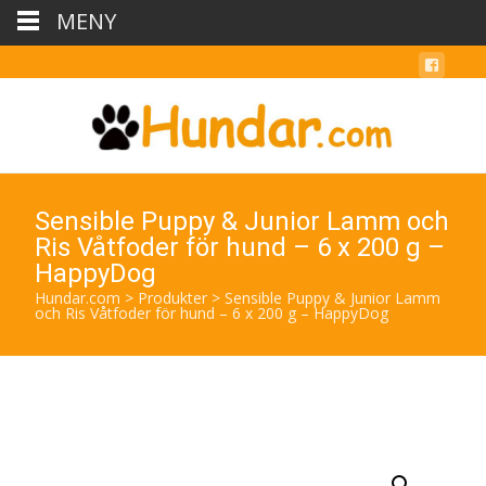
MENY
Sensible Puppy & Junior Lamm och
Ris Våtfoder för hund – 6 x 200 g –
HappyDog
Hundar.com
>
Produkter
>
Sensible Puppy & Junior Lamm
och Ris Våtfoder för hund – 6 x 200 g – HappyDog