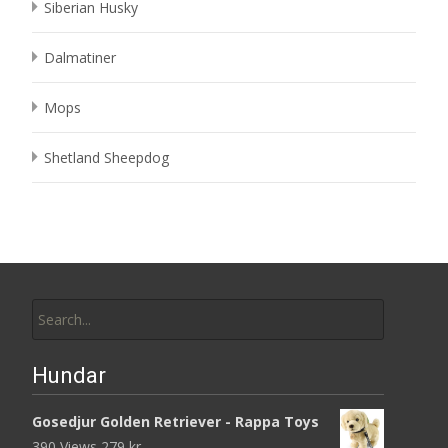
Siberian Husky
Dalmatiner
Mops
Shetland Sheepdog
Search
for:
Hundar
Gosedjur Golden Retriever - Rappa Toys
390 Views
279
kr