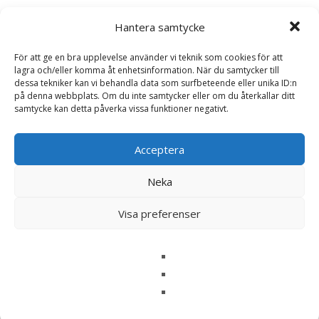
Recensioner
Hantera samtycke
Det finns inga recensioner än.
För att ge en bra upplevelse använder vi teknik som cookies för att
lagra och/eller komma åt enhetsinformation. När du samtycker till
dessa tekniker kan vi behandla data som surfbeteende eller unika ID:n
Bli först med att recensera ”Sensible Mini
på denna webbplats. Om du inte samtycker eller om du återkallar ditt
XS Japan Hundfoder – 1,3 kg – HappyDog”
samtycke kan detta påverka vissa funktioner negativt.
Din e-postadress kommer inte publiceras.
Obligatoriska fält
är märkta
*
Acceptera
Ditt betyg
*
Neka
Din recension
*
Visa preferenser
Namn
*