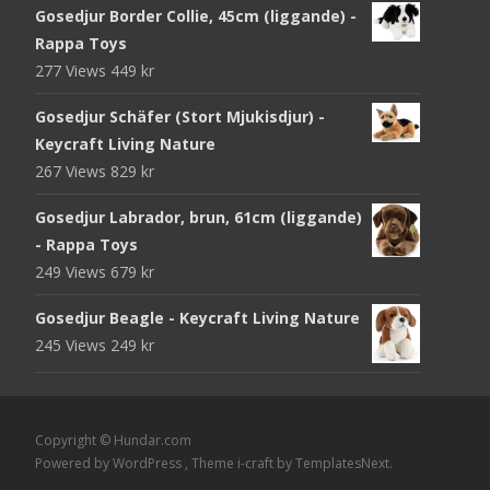
Gosedjur Border Collie, 45cm (liggande) -
Rappa Toys
277 Views
449
kr
Gosedjur Schäfer (Stort Mjukisdjur) -
Keycraft Living Nature
267 Views
829
kr
Gosedjur Labrador, brun, 61cm (liggande)
- Rappa Toys
249 Views
679
kr
Gosedjur Beagle - Keycraft Living Nature
245 Views
249
kr
Copyright © Hundar.com
Powered by WordPress
, Theme
i-craft
by TemplatesNext.