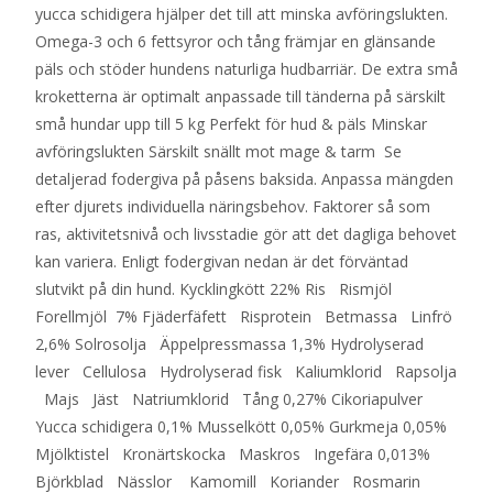
yucca schidigera hjälper det till att minska avföringslukten.
Omega-3 och 6 fettsyror och tång främjar en glänsande
päls och stöder hundens naturliga hudbarriär. De extra små
kroketterna är optimalt anpassade till tänderna på särskilt
små hundar upp till 5 kg Perfekt för hud & päls Minskar
avföringslukten Särskilt snällt mot mage & tarm Se
detaljerad fodergiva på påsens baksida. Anpassa mängden
efter djurets individuella näringsbehov. Faktorer så som
ras, aktivitetsnivå och livsstadie gör att det dagliga behovet
kan variera. Enligt fodergivan nedan är det förväntad
slutvikt på din hund. Kycklingkött 22% Ris Rismjöl
Forellmjöl 7% Fjäderfäfett Risprotein Betmassa Linfrö
2,6% Solrosolja Äppelpressmassa 1,3% Hydrolyserad
lever Cellulosa Hydrolyserad fisk Kaliumklorid Rapsolja
Majs Jäst Natriumklorid Tång 0,27% Cikoriapulver
Yucca schidigera 0,1% Musselkött 0,05% Gurkmeja 0,05%
Mjölktistel Kronärtskocka Maskros Ingefära 0,013%
Björkblad Nässlor Kamomill Koriander Rosmarin