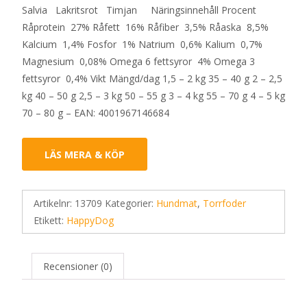
Salvia Lakritsrot Timjan Näringsinnehåll Procent
Råprotein 27% Råfett 16% Råfiber 3,5% Råaska 8,5%
Kalcium 1,4% Fosfor 1% Natrium 0,6% Kalium 0,7%
Magnesium 0,08% Omega 6 fettsyror 4% Omega 3
fettsyror 0,4% Vikt Mängd/dag 1,5 – 2 kg 35 – 40 g 2 – 2,5
kg 40 – 50 g 2,5 – 3 kg 50 – 55 g 3 – 4 kg 55 – 70 g 4 – 5 kg
70 – 80 g – EAN: 4001967146684
LÄS MERA & KÖP
Artikelnr:
13709
Kategorier:
Hundmat
,
Torrfoder
Etikett:
HappyDog
Recensioner (0)