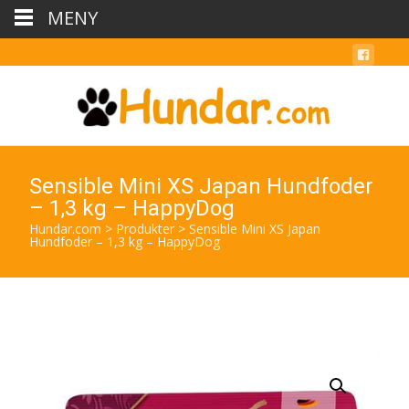
MENY
Sensible Mini XS Japan Hundfoder
– 1,3 kg – HappyDog
Hundar.com
>
Produkter
>
Sensible Mini XS Japan
Hundfoder – 1,3 kg – HappyDog