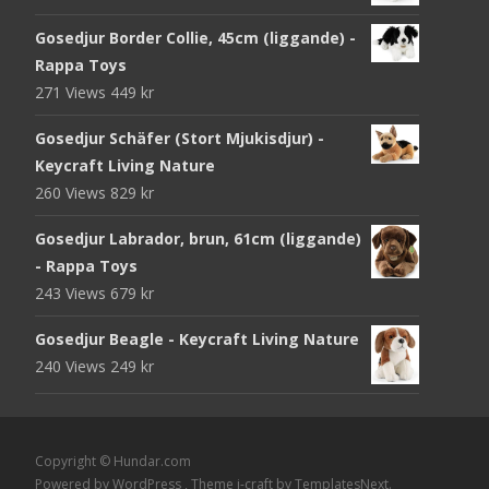
Gosedjur Border Collie, 45cm (liggande) -
Rappa Toys
271 Views
449
kr
Gosedjur Schäfer (Stort Mjukisdjur) -
Keycraft Living Nature
260 Views
829
kr
Gosedjur Labrador, brun, 61cm (liggande)
- Rappa Toys
243 Views
679
kr
Gosedjur Beagle - Keycraft Living Nature
240 Views
249
kr
Copyright © Hundar.com
Powered by WordPress
, Theme
i-craft
by TemplatesNext.