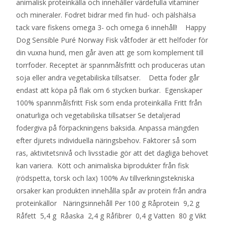
animalisk proteinkälla och innehåller värdefulla vitaminer
och mineraler. Fodret bidrar med fin hud- och pälshälsa
tack vare fiskens omega 3- och omega 6 innehåll! Happy
Dog Sensible Puré Norway Fisk våtfoder är ett helfoder för
din vuxna hund, men går även att ge som komplement till
torrfoder. Receptet är spannmålsfritt och produceras utan
soja eller andra vegetabiliska tillsatser. Detta foder går
endast att köpa på flak om 6 stycken burkar. Egenskaper
100% spannmålsfritt Fisk som enda proteinkälla Fritt från
onaturliga och vegetabiliska tillsatser Se detaljerad
fodergiva på förpackningens baksida. Anpassa mängden
efter djurets individuella näringsbehov. Faktorer så som
ras, aktivitetsnivå och livsstadie gör att det dagliga behovet
kan variera. Kött och animaliska biprodukter från fisk
(rödspetta, torsk och lax) 100% Av tillverkningstekniska
orsaker kan produkten innehålla spår av protein från andra
proteinkällor Näringsinnehåll Per 100 g Råprotein 9,2 g
Råfett 5,4 g Råaska 2,4 g Råfibrer 0,4 g Vatten 80 g Vikt