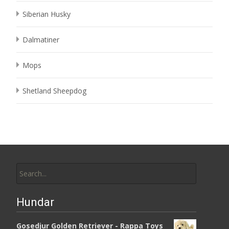
Siberian Husky
Dalmatiner
Mops
Shetland Sheepdog
Search
for:
Hundar
Gosedjur Golden Retriever - Rappa Toys