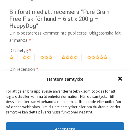
Bli först med att recensera ”Puré Grain
Free Fisk för hund – 6 st x 200 g –
HappyDog”
Din e-postadress kommer inte publiceras.
Obligatoriska fält
är märkta
*
Ditt betyg
*
Din recension
*
Hantera samtycke
För att ge en bra upplevelse använder vi teknik som cookies för att
lagra och/eller komma åt enhetsinformation. När du samtycker till
dessa tekniker kan vi behandla data som surfbeteende eller unika ID:n
Namn
*
på denna webbplats. Om du inte samtycker eller om du återkallar ditt
samtycke kan detta påverka vissa funktioner negativt.
E-post
*
Acceptera
Spara mitt namn, min e-postadress och webbplats i