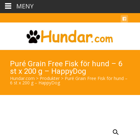
MENY
Puré Grain Free Fisk för hund – 6
st x 200 g – HappyDog
Hundar.com
>
Produkter
>
Puré Grain Free Fisk för hund –
6 st x 200 g – HappyDog