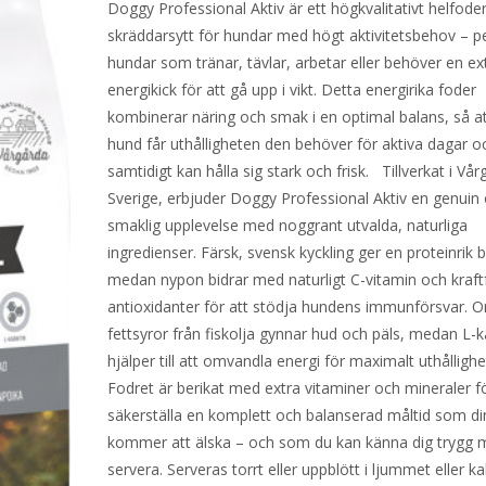
Doggy Professional Aktiv är ett högkvalitativt helfode
skräddarsytt för hundar med högt aktivitetsbehov – pe
hundar som tränar, tävlar, arbetar eller behöver en ex
energikick för att gå upp i vikt. Detta energirika foder
kombinerar näring och smak i en optimal balans, så at
hund får uthålligheten den behöver för aktiva dagar o
samtidigt kan hålla sig stark och frisk. Tillverkat i Vår
Sverige, erbjuder Doggy Professional Aktiv en genuin
smaklig upplevelse med noggrant utvalda, naturliga
ingredienser. Färsk, svensk kyckling ger en proteinrik 
medan nypon bidrar med naturligt C-vitamin och kraftf
antioxidanter för att stödja hundens immunförsvar. 
fettsyror från fiskolja gynnar hud och päls, medan L-ka
hjälper till att omvandla energi för maximalt uthållig
Fodret är berikat med extra vitaminer och mineraler fö
säkerställa en komplett och balanserad måltid som d
kommer att älska – och som du kan känna dig trygg 
servera. Serveras torrt eller uppblött i ljummet eller ka