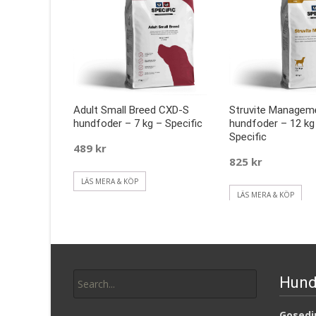
Adult Small Breed CXD-S
Struvite Managem
hundfoder – 7 kg – Specific
hundfoder – 12 kg
Specific
489
kr
825
kr
LÄS MERA & KÖP
LÄS MERA & KÖP
Search
Hund
for:
Gosedju