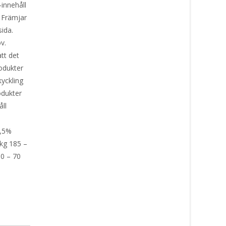
-innehåll
. Främjar
ida.
v.
att det
odukter
kyckling
rodukter
åll
%
,5%
 kg 185 –
60 – 70