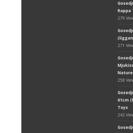
Gosedju
Rappa 
279 Vi
Gosedju
(ligga
271 Vi
Gosedj
Mjukisd
Nature
258 Vi
Gosedju
61cm (
Toys
242 Vi
Gosedj