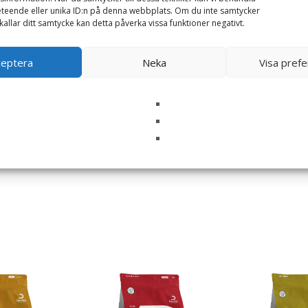
teende eller unika ID:n på denna webbplats. Om du inte samtycker
kallar ditt samtycke kan detta påverka vissa funktioner negativt.
ceptera
Neka
Visa pref
i denna webbläsare till nästa gång jag skriver en kommentar.