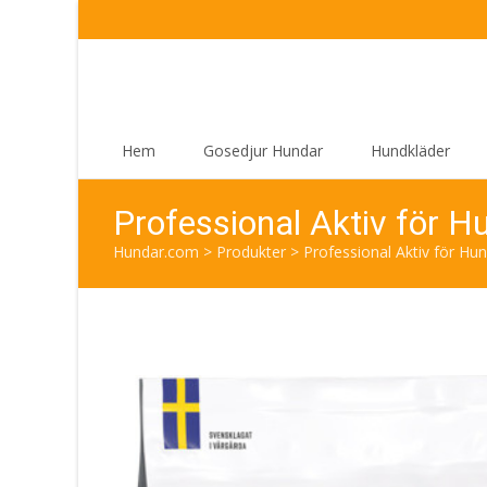
Skip
Hem
Gosedjur Hundar
Hundkläder
to
content
Professional Aktiv för 
Hundar.com
>
Produkter
>
Professional Aktiv för Hu