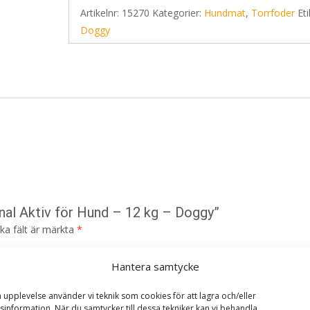
Artikelnr:
15270
Kategorier:
Hundmat
,
Torrfoder
Eti
Doggy
onal Aktiv för Hund – 12 kg – Doggy”
ska fält är märkta
*
Hantera samtycke
a upplevelse använder vi teknik som cookies för att lagra och/eller
information. När du samtycker till dessa tekniker kan vi behandla