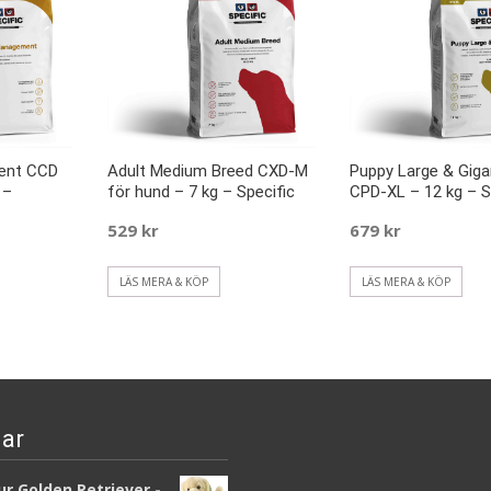
ent CCD
Adult Medium Breed CXD-M
Puppy Large & Giga
 –
för hund – 7 kg – Specific
CPD-XL – 12 kg – S
529
kr
679
kr
LÄS MERA & KÖP
LÄS MERA & KÖP
ar
r Golden Retriever -