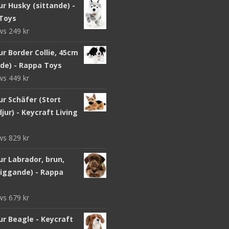
r Husky (sittande) -
Toys
ews
249
kr
r Border Collie, 45cm
nde) - Rappa Toys
ews
449
kr
ur Schäfer (Stort
jur) - Keycraft Living
ews
829
kr
r Labrador, brun,
liggande) - Rappa
ews
679
kr
ur Beagle - Keycraft