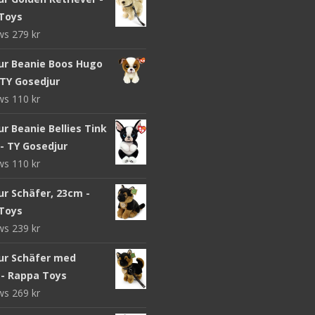
Toys
ews
279
kr
ur Beanie Boos Hugo
 TY Gosedjur
ews
110
kr
r Beanie Bellies Tink
- TY Gosedjur
ews
110
kr
ur Schäfer, 23cm -
Toys
ews
239
kr
ur Schäfer med
 - Rappa Toys
ews
269
kr