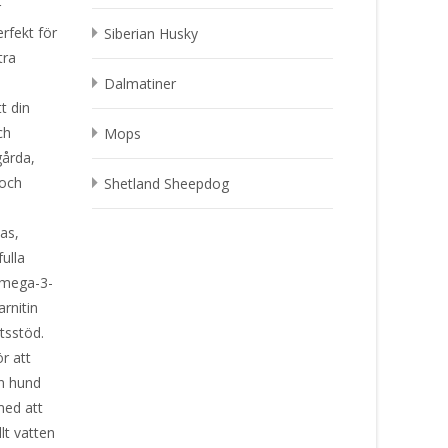
r
rfekt för
Siberian Husky
tra
Dalmatiner
t din
ch
Mops
gårda,
 och
Shetland Sheepdog
bas,
ulla
Omega-3-
rnitin
hetsstöd.
r att
in hund
med att
llt vatten