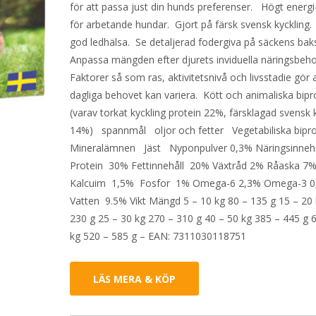
för att passa just din hunds preferenser. Högt energi
för arbetande hundar. Gjort på färsk svensk kyckling
god ledhälsa. Se detaljerad fodergiva på säckens baks
Anpassa mängden efter djurets inviduella näringsbeho
Faktorer så som ras, aktivitetsnivå och livsstadie gör 
dagliga behovet kan variera. Kött och animaliska bipr
(varav torkat kyckling protein 22%, färsklagad svensk 
14%) spannmål oljor och fetter Vegetabiliska bip
Mineralämnen Jäst Nyponpulver 0,3% Näringsinneh
Protein 30% Fettinnehåll 20% Växtråd 2% Råaska 7
Kalcuim 1,5% Fosfor 1% Omega-6 2,3% Omega-3 0
Vatten 9.5% Vikt Mängd 5 – 10 kg 80 – 135 g 15 – 20
230 g 25 – 30 kg 270 – 310 g 40 – 50 kg 385 – 445 g 
kg 520 – 585 g – EAN: 7311030118751
LÄS MERA & KÖP