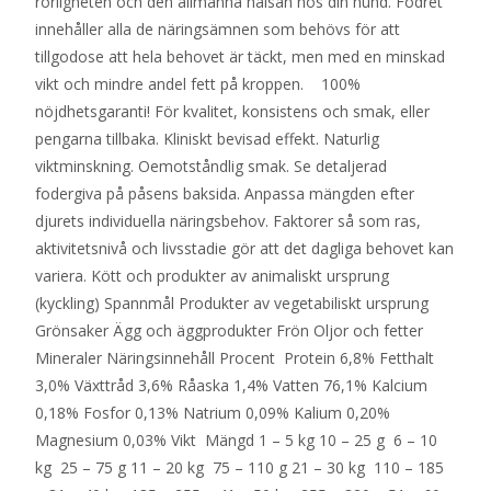
rörligheten och den allmänna hälsan hos din hund. Fodret
innehåller alla de näringsämnen som behövs för att
tillgodose att hela behovet är täckt, men med en minskad
vikt och mindre andel fett på kroppen. 100%
nöjdhetsgaranti! För kvalitet, konsistens och smak, eller
pengarna tillbaka. Kliniskt bevisad effekt. Naturlig
viktminskning. Oemotståndlig smak. Se detaljerad
fodergiva på påsens baksida. Anpassa mängden efter
djurets individuella näringsbehov. Faktorer så som ras,
aktivitetsnivå och livsstadie gör att det dagliga behovet kan
variera. Kött och produkter av animaliskt ursprung
(kyckling) Spannmål Produkter av vegetabiliskt ursprung
Grönsaker Ägg och äggprodukter Frön Oljor och fetter
Mineraler Näringsinnehåll Procent Protein 6,8% Fetthalt
3,0% Växttråd 3,6% Råaska 1,4% Vatten 76,1% Kalcium
0,18% Fosfor 0,13% Natrium 0,09% Kalium 0,20%
Magnesium 0,03% Vikt Mängd 1 – 5 kg 10 – 25 g 6 – 10
kg 25 – 75 g 11 – 20 kg 75 – 110 g 21 – 30 kg 110 – 185