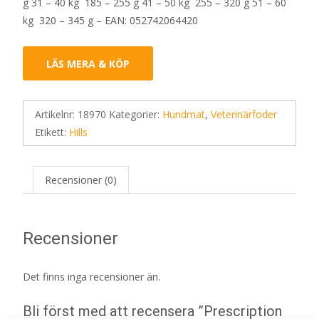
g 31 – 40 kg 185 – 255 g 41 – 50 kg 255 – 320 g 51 – 60
kg 320 – 345 g – EAN: 052742064420
LÄS MERA & KÖP
Artikelnr:
18970
Kategorier:
Hundmat
,
Veterinärfoder
Etikett:
Hills
Recensioner (0)
Recensioner
Det finns inga recensioner än.
Bli först med att recensera ”Prescription