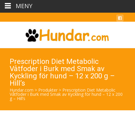
MENY
Prescription Diet Metabolic
Våtfoder i Burk med Smak av
Kyckling för hund – 12 x 200 g –
Hill’s
Hundar.com
>
Produkter
>
Prescription Diet Metabolic
Våtfoder i Burk med Smak av Kyckling för hund – 12 x 200
g – Hill’s