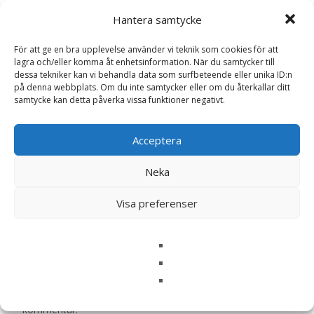
Diet Metabolic Våtfoder i Burk med Smak
Hantera samtycke
av Kyckling för hund – 12 x 200 g – Hill’s”
Din e-postadress kommer inte publiceras.
Obligatoriska fält
För att ge en bra upplevelse använder vi teknik som cookies för att
är märkta
*
lagra och/eller komma åt enhetsinformation. När du samtycker till
dessa tekniker kan vi behandla data som surfbeteende eller unika ID:n
Ditt betyg
*
på denna webbplats. Om du inte samtycker eller om du återkallar ditt
samtycke kan detta påverka vissa funktioner negativt.
Din recension
*
Acceptera
Neka
Visa preferenser
Namn
*
E-post
*
Spara mitt namn, min e-postadress och webbplats i
denna webbläsare till nästa gång jag skriver en
kommentar.