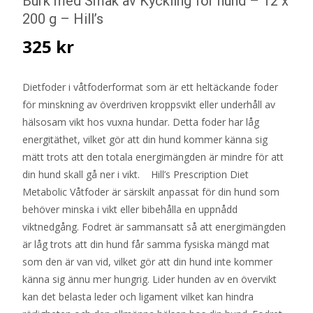
Burk med Smak av Kyckling för hund – 12 x
200 g – Hill’s
325
kr
Dietfoder i våtfoderformat som är ett heltäckande foder
för minskning av överdriven kroppsvikt eller underhåll av
hälsosam vikt hos vuxna hundar. Detta foder har låg
energitäthet, vilket gör att din hund kommer känna sig
mätt trots att den totala energimängden är mindre för att
din hund skall gå ner i vikt. Hill’s Prescription Diet
Metabolic Våtfoder är särskilt anpassat för din hund som
behöver minska i vikt eller bibehålla en uppnådd
viktnedgång. Fodret är sammansatt så att energimängden
är låg trots att din hund får samma fysiska mängd mat
som den är van vid, vilket gör att din hund inte kommer
känna sig ännu mer hungrig. Lider hunden av en övervikt
kan det belasta leder och ligament vilket kan hindra