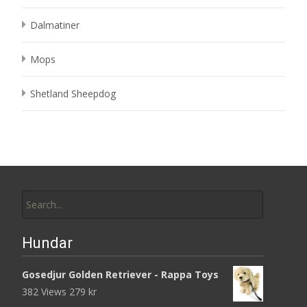
Dalmatiner
Mops
Shetland Sheepdog
Search
for:
Hundar
Gosedjur Golden Retriever - Rappa Toys
382 Views
279
kr