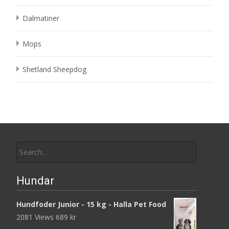
Dalmatiner
Mops
Shetland Sheepdog
Search
for:
Hundar
Hundfoder Junior - 15 kg - Halla Pet Food
2081 Views
689
kr