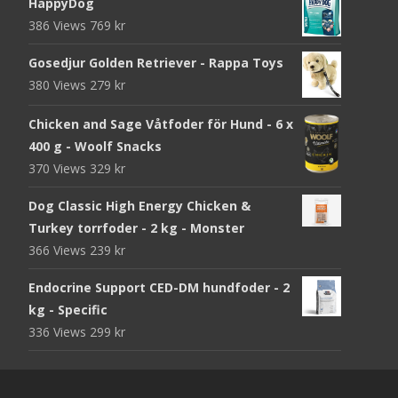
HappyDog
386 Views
769
kr
Gosedjur Golden Retriever - Rappa Toys
380 Views
279
kr
Chicken and Sage Våtfoder för Hund - 6 x
400 g - Woolf Snacks
370 Views
329
kr
Dog Classic High Energy Chicken &
Turkey torrfoder - 2 kg - Monster
366 Views
239
kr
Endocrine Support CED-DM hundfoder - 2
kg - Specific
336 Views
299
kr