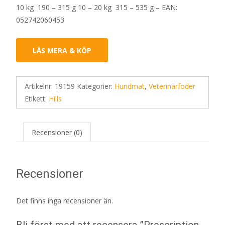
10 kg 190 – 315 g 10 – 20 kg 315 – 535 g – EAN:
052742060453
LÄS MERA & KÖP
Artikelnr:
19159
Kategorier:
Hundmat
,
Veterinärfoder
Etikett:
Hills
Recensioner (0)
Recensioner
Det finns inga recensioner än.
Bli först med att recensera ”Prescription