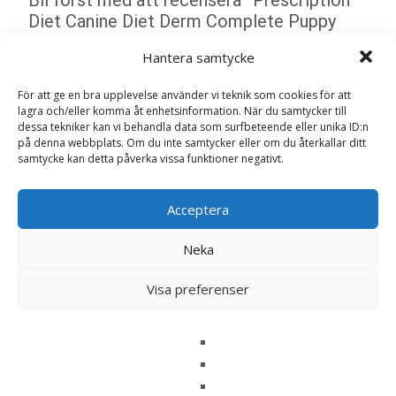
Diet Canine Diet Derm Complete Puppy
Torrfoder – 1,5 kg – Hill’s”
Hantera samtycke
Din e-postadress kommer inte publiceras.
Obligatoriska fält
är märkta
*
För att ge en bra upplevelse använder vi teknik som cookies för att
lagra och/eller komma åt enhetsinformation. När du samtycker till
Ditt betyg
*
dessa tekniker kan vi behandla data som surfbeteende eller unika ID:n
på denna webbplats. Om du inte samtycker eller om du återkallar ditt
samtycke kan detta påverka vissa funktioner negativt.
Din recension
*
Acceptera
Neka
Namn
*
Visa preferenser
E-post
*
Spara mitt namn, min e-postadress och webbplats i
denna webbläsare till nästa gång jag skriver en