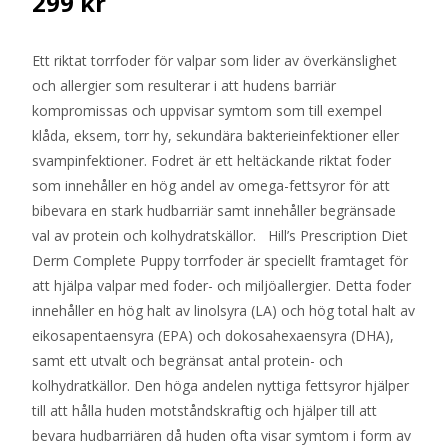
299
kr
Ett riktat torrfoder för valpar som lider av överkänslighet
och allergier som resulterar i att hudens barriär
kompromissas och uppvisar symtom som till exempel
klåda, eksem, torr hy, sekundära bakterieinfektioner eller
svampinfektioner. Fodret är ett heltäckande riktat foder
som innehåller en hög andel av omega-fettsyror för att
bibevara en stark hudbarriär samt innehåller begränsade
val av protein och kolhydratskällor. Hill’s Prescription Diet
Derm Complete Puppy torrfoder är speciellt framtaget för
att hjälpa valpar med foder- och miljöallergier. Detta foder
innehåller en hög halt av linolsyra (LA) och hög total halt av
eikosapentaensyra (EPA) och dokosahexaensyra (DHA),
samt ett utvalt och begränsat antal protein- och
kolhydratkällor. Den höga andelen nyttiga fettsyror hjälper
till att hålla huden motståndskraftig och hjälper till att
bevara hudbarriären då huden ofta visar symtom i form av