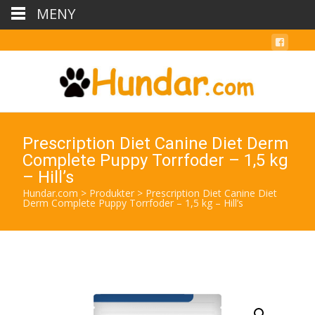
MENY
Prescription Diet Canine Diet Derm
Complete Puppy Torrfoder – 1,5 kg
– Hill’s
Hundar.com
>
Produkter
>
Prescription Diet Canine Diet
Derm Complete Puppy Torrfoder – 1,5 kg – Hill’s