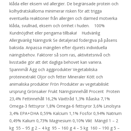
klåda eller eksem vid allergier. De begränsade protein och
kolhydratskällorna minimerar risken för att trigga
eventuella reaktioner från allergen och därmed motverka
klåda, svullnad, eksem och ömhet i huden. 100%
Kundnöjdhet eller pengarna tillbaka! Hudvänlig
Allergivänlig Näringsrik Se detaljerad fodergiva på påsens
baksida. Anpassa mängden efter djurets individuella
näringsbehov. Faktorer så som ras, aktivitetsnivå och
livsstadie gör att det dagliga behovet kan variera.
Spannmål Ägg och äggprodukter Vegetabiliska
proteinextrakt Oljor och fetter Mineraler Kött och
animaliska produkter Frön Produkter av vegetabiliskt
ursprung Grönsaker Frukt Näringsinnehåll Procent Protein
23,4% Fettinnehåll 16,2% Växttråd 1,3% Råaska 7,1%
Omega-3 fettsyror 1,8% Omega-6 fettsyror 3,6% Linolsyra
3,4% EPA+DHA 0,59% Kalcium 1,1% Fosfor 0,94% Natrium
0,49% Kalium 0,73% Magnesium 0,10% Vikt Mängd 1 – 2
kg 55 – 95 g 2 – 4 kg 95 – 160 g 4 – 5 kg 160 – 190 g 5 –