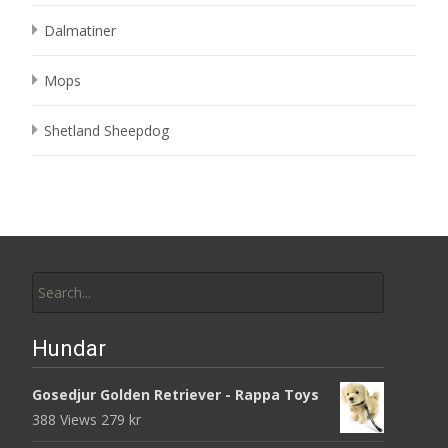
Dalmatiner
Mops
Shetland Sheepdog
Search
for:
Hundar
Gosedjur Golden Retriever - Rappa Toys
388 Views
279
kr