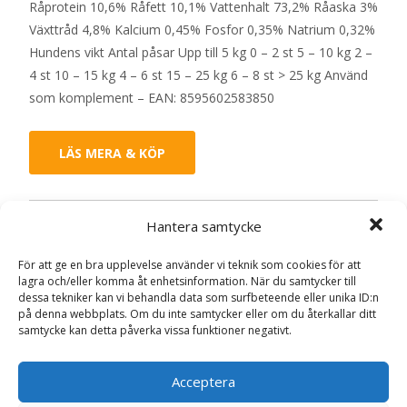
Råprotein 10,6% Råfett 10,1% Vattenhalt 73,2% Råaska 3%
Växttråd 4,8% Kalcium 0,45% Fosfor 0,35% Natrium 0,32%
Hundens vikt Antal påsar Upp till 5 kg 0 – 2 st 5 – 10 kg 2 –
4 st 10 – 15 kg 4 – 6 st 15 – 25 kg 6 – 8 st > 25 kg Använd
som komplement – EAN: 8595602583850
LÄS MERA & KÖP
Artikelnr:
23783
Kategorier:
Hundmat
,
Våtfoder
Hantera samtycke
Etikett:
Carnilove
För att ge en bra upplevelse använder vi teknik som cookies för att
lagra och/eller komma åt enhetsinformation. När du samtycker till
dessa tekniker kan vi behandla data som surfbeteende eller unika ID:n
Recensioner (0)
på denna webbplats. Om du inte samtycker eller om du återkallar ditt
samtycke kan detta påverka vissa funktioner negativt.
Recensioner
Acceptera