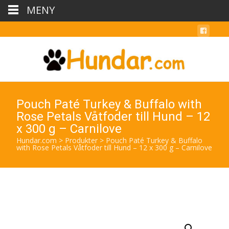
MENY
Pouch Paté Turkey & Buffalo with
Rose Petals Våtfoder till Hund – 12
x 300 g – Carnilove
Hundar.com
>
Produkter
>
Pouch Paté Turkey & Buffalo
with Rose Petals Våtfoder till Hund – 12 x 300 g – Carnilove