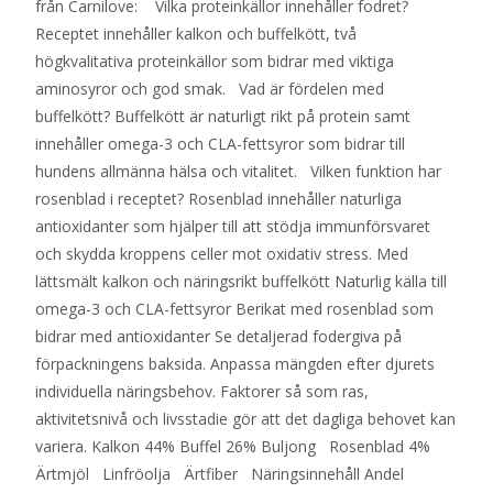
från Carnilove: Vilka proteinkällor innehåller fodret?
Receptet innehåller kalkon och buffelkött, två
högkvalitativa proteinkällor som bidrar med viktiga
aminosyror och god smak. Vad är fördelen med
buffelkött? Buffelkött är naturligt rikt på protein samt
innehåller omega-3 och CLA-fettsyror som bidrar till
hundens allmänna hälsa och vitalitet. Vilken funktion har
rosenblad i receptet? Rosenblad innehåller naturliga
antioxidanter som hjälper till att stödja immunförsvaret
och skydda kroppens celler mot oxidativ stress. Med
lättsmält kalkon och näringsrikt buffelkött Naturlig källa till
omega-3 och CLA-fettsyror Berikat med rosenblad som
bidrar med antioxidanter Se detaljerad fodergiva på
förpackningens baksida. Anpassa mängden efter djurets
individuella näringsbehov. Faktorer så som ras,
aktivitetsnivå och livsstadie gör att det dagliga behovet kan
variera. Kalkon 44% Buffel 26% Buljong Rosenblad 4%
Ärtmjöl Linfröolja Ärtfiber Näringsinnehåll Andel