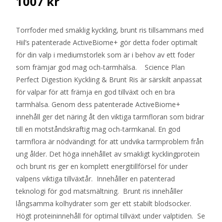
1007
kr
Torrfoder med smaklig kyckling, brunt ris tillsammans med
Hiil’s patenterade ActiveBiome+ gör detta foder optimalt
för din valp i mediumstorlek som är i behov av ett foder
som främjar god mag och-tarmhälsa. Science Plan
Perfect Digestion Kyckling & Brunt Ris är särskilt anpassat
för valpar för att främja en god tillväxt och en bra
tarmhälsa. Genom dess patenterade ActiveBiome+
innehåll ger det näring åt den viktiga tarmfloran som bidrar
till en motståndskraftig mag och-tarmkanal. En god
tarmflora är nödvändingt för att undvika tarmproblem från
ung ålder. Det höga innehållet av smakligt kycklingprotein
och brunt ris ger en komplett energitillförsel för under
valpens viktiga tillväxtår. Innehåller en patenterad
teknologi för god matsmältning. Brunt ris innehåller
långsamma kolhydrater som ger ett stabilt blodsocker.
Högt proteininnehåll för optimal tillväxt under valptiden. Se