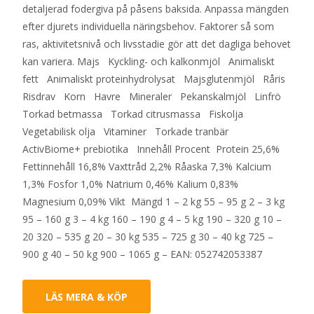
detaljerad fodergiva på påsens baksida. Anpassa mängden
efter djurets individuella näringsbehov. Faktorer så som
ras, aktivitetsnivå och livsstadie gör att det dagliga behovet
kan variera. Majs Kyckling- och kalkonmjöl Animaliskt
fett Animaliskt proteinhydrolysat Majsglutenmjöl Råris
Risdrav Korn Havre Mineraler Pekanskalmjöl Linfrö
Torkad betmassa Torkad citrusmassa Fiskolja
Vegetabilisk olja Vitaminer Torkade tranbär
ActivBiome+ prebiotika Innehåll Procent Protein 25,6%
Fettinnehåll 16,8% Vaxttråd 2,2% Råaska 7,3% Kalcium
1,3% Fosfor 1,0% Natrium 0,46% Kalium 0,83%
Magnesium 0,09% Vikt Mängd 1 – 2 kg 55 – 95 g 2 – 3 kg
95 – 160 g 3 – 4 kg 160 – 190 g 4 – 5 kg 190 – 320 g 10 –
20 320 – 535 g 20 – 30 kg 535 – 725 g 30 – 40 kg 725 –
900 g 40 – 50 kg 900 – 1065 g – EAN: 052742053387
LÄS MERA & KÖP