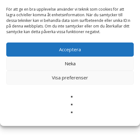
Ditt betyg
*
För att ge en bra upplevelse använder vi teknik som cookies för att
lagra och/eller komma åt enhetsinformation. När du samtycker till
dessa tekniker kan vi behandla data som surfbeteende eller unika ID:n
Din recension
*
på denna webbplats. Om du inte samtycker eller om du återkallar ditt
samtycke kan detta påverka vissa funktioner negativt.
Acceptera
Namn
*
Neka
E-post
*
Visa preferenser
Spara mitt namn, min e-postadress och webbplats i
denna webbläsare till nästa gång jag skriver en
kommentar.