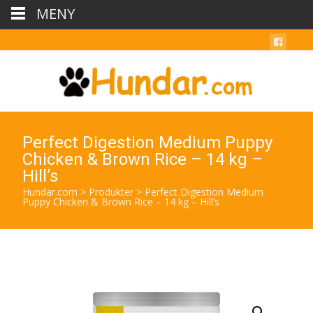
MENY
Perfect Digestion Medium Puppy
Chicken & Brown Rice – 14 kg –
Hill’s
Hundar.com
>
Produkter
>
Perfect Digestion Medium
Puppy Chicken & Brown Rice – 14 kg – Hill’s