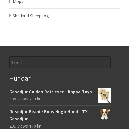
Mops
Shetland Sheepdog
Search
for:
Hundar
Gosedjur Golden Retriever - Rappa Toys
388 Views
279
kr
Gosedjur Beanie Boos Hugo Hund - TY
Gosedjur
295 Views
110
kr